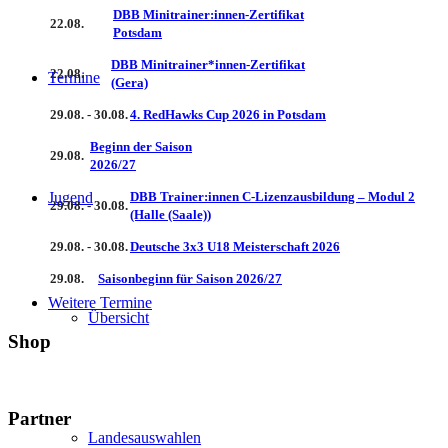
DBB Minitrainer:innen-Zertifikat
22.08.
Potsdam
DBB Minitrainer*innen-Zertifikat
22.08.
Termine
(Gera)
29.08. - 30.08.
4. RedHawks Cup 2026 in Potsdam
Beginn der Saison
29.08.
2026/27
Jugend
DBB Trainer:innen C-Lizenzausbildung – Modul 2
29.08. - 30.08.
(Halle (Saale))
29.08. - 30.08.
Deutsche 3x3 U18 Meisterschaft 2026
29.08.
Saisonbeginn für Saison 2026/27
Weitere Termine
Übersicht
Shop
Partner
Landesauswahlen