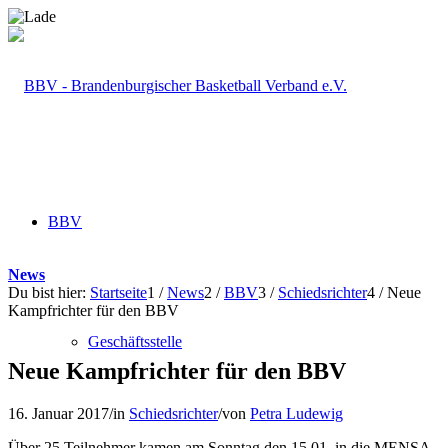
BBV
News
Du bist hier:
Startseite
1
/
News
2
/
BBV
3
/
Schiedsrichter
4
/
Neue
Kampfrichter für den BBV
Geschäftsstelle
Neue Kampfrichter für den BBV
16. Januar 2017
/
in
Schiedsrichter
/
von
Petra Ludewig
Über 25 Teilnehmer kamen am Sonntag den 15.01. in die MENSA