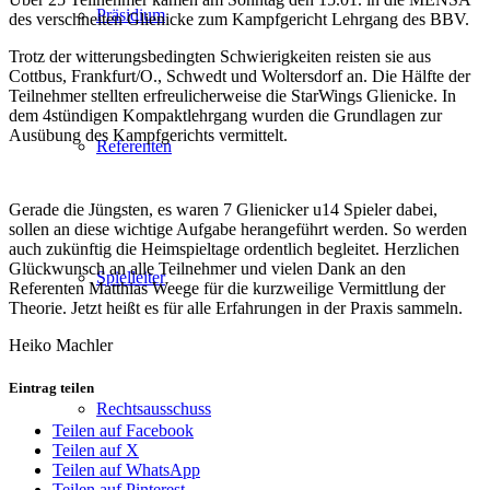
Präsidium
des verschneiten Glienicke zum Kampfgericht Lehrgang des BBV.
Trotz der witterungsbedingten Schwierigkeiten reisten sie aus
Cottbus, Frankfurt/O., Schwedt und Woltersdorf an. Die Hälfte der
Teilnehmer stellten erfreulicherweise die StarWings Glienicke. In
dem 4stündigen Kompaktlehrgang wurden die Grundlagen zur
Ausübung des Kampfgerichts vermittelt.
Referenten
Gerade die Jüngsten, es waren 7 Glienicker u14 Spieler dabei,
sollen an diese wichtige Aufgabe herangeführt werden. So werden
auch zukünftig die Heimspieltage ordentlich begleitet. Herzlichen
Glückwunsch an alle Teilnehmer und vielen Dank an den
Spielleiter
Referenten Matthias Weege für die kurzweilige Vermittlung der
Theorie. Jetzt heißt es für alle Erfahrungen in der Praxis sammeln.
Heiko Machler
Eintrag teilen
Rechtsausschuss
Teilen auf Facebook
Teilen auf X
Teilen auf WhatsApp
Teilen auf Pinterest