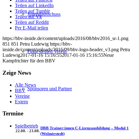
Teilen auf LinkedIn
Teilen auf Tumblr
Jugendausschuss
Teilen auf Vk
Teilen auf Reddit
Per E-Mail teilen
https://bbv-inside.de/content/uploads/2016/08/bbv2016_sr-1.png
851
851
Petra Ludewig
https://bbv-
inside.de/content/uploads/2016/09/bbv-logo-header_v3.png
Petra
Finde deinen Verein
Ludewig
2017-01-16 15:16:55
2017-01-16 15:16:55
Neue
Kampfrichter für den BBV
Zeige News
Alle News
Sponsoren und Partner
BBV
Vereine
Extern
Termine
Spielbetrieb
DBB Trainer:innen C-Lizenzausbildung – Modul 1
22.08. - 23.08.
(Wolmirstedt)