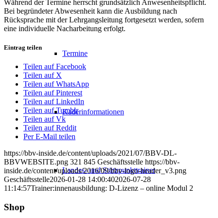
Während der Termine herrscht grundsätzlich Anwesenheitspflicht.
Bei begründeter Abwesenheit kann die Ausbildung nach
Rücksprache mit der Lehrgangsleitung fortgesetzt werden, sofern
eine individuelle Nacharbeitung erfolgt.
Eintrag teilen
Termine
Teilen auf Facebook
Teilen auf X
Teilen auf WhatsApp
Teilen auf Pinterest
Teilen auf LinkedIn
Teilen auf Tumblr
Kaderinformationen
Teilen auf Vk
Teilen auf Reddit
Per E-Mail teilen
https://bbv-inside.de/content/uploads/2021/07/BBV-DL-
BBVWEBSITE.png
321
845
Geschäftsstelle
https://bbv-
Landes- und Stützpunkttrainer
inside.de/content/uploads/2016/09/bbv-logo-header_v3.png
Geschäftsstelle
2026-01-28 14:00:40
2026-07-28
11:14:57
Trainer:innenausbildung: D-Lizenz – online Modul 2
Shop