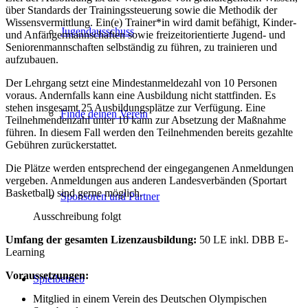
über Standards der Trainingssteuerung sowie die Methodik der
Wissensvermittlung. Ein(e) Trainer*in wird damit befähigt, Kinder-
Jugendausschuss
und Anfängermannschaften sowie freizeitorientierte Jugend- und
Seniorenmannschaften selbständig zu führen, zu trainieren und
aufzubauen.
Der Lehrgang setzt eine Mindestanmeldezahl von 10 Personen
voraus. Andernfalls kann eine Ausbildung nicht stattfinden. Es
stehen insgesamt 25 Ausbildungsplätze zur Verfügung. Eine
Finde deinen Verein
Teilnehmendenzahl unter 10 kann zur Absetzung der Maßnahme
führen. In diesem Fall werden den Teilnehmenden bereits gezahlte
Gebühren zurückerstattet.
Die Plätze werden entsprechend der eingegangenen Anmeldungen
vergeben. Anmeldungen aus anderen Landesverbänden (Sportart
Basketball) sind gerne möglich.
Sponsoren und Partner
Ausschreibung folgt
Umfang der gesamten Lizenzausbildung:
50 LE inkl. DBB E-
Learning
Voraussetzungen:
Spielbetrieb
Mitglied in einem Verein des Deutschen Olympischen