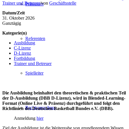
Trainer und Betreuer
/
von
Geschäftsstelle
Präsidium
Datum/Zeit
31. Oktober 2026
Ganztägig
Kategorie(n)
Referenten
Ausbildung
C-Lizenz
D-Lizenz
Fortbildung
Trainer und Betreuer
Spielleiter
Die Ausbildung beinhaltet den theoretischen & praktischen Teil
der D-Ausbildung (DBB D-Lizenz), wird in Blended-Learning-
Format (Online Live & Präsenz) durchgeführt und folgt den
Rechtsausschuss
Richtlinien des Deutschen Basketball Bundes e.V. (DBB).
Anmeldung
hier
Ziel der Ausbildung ist die Weitergabe von grundlegendem Wissen,