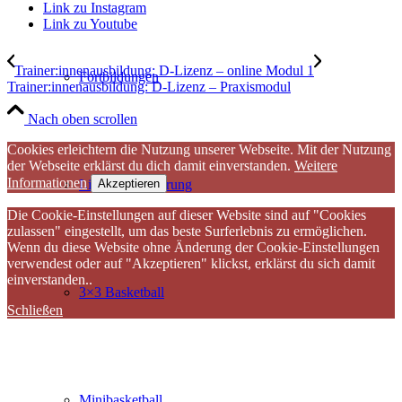
Link zu Instagram
Link zu Youtube
Trainer:innenausbildung: D-Lizenz – online Modul 1
Fortbildungen
Trainer:innenausbildung: D-Lizenz – Praxismodul
Nach oben scrollen
Cookies erleichtern die Nutzung unserer Webseite. Mit der Nutzung
der Webseite erklärst du dich damit einverstanden.
Weitere
Informationen
Akzeptieren
Lizenzverlängerung
Die Cookie-Einstellungen auf dieser Website sind auf "Cookies
zulassen" eingestellt, um das beste Surferlebnis zu ermöglichen.
Wenn du diese Website ohne Änderung der Cookie-Einstellungen
verwendest oder auf "Akzeptieren" klickst, erklärst du sich damit
einverstanden..
3×3 Basketball
Schließen
Minibasketball