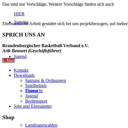
Das sind nur Vorschläge. Weitere Vorschläge finden sich auch
HIER
Termine
Ehrenamtliche Arbeit gestaltet sich bei uns projektbezogen, auf mehr
SPRICH UNS AN
Brandenburgischer Basketball-Verband e.V.
Arik Bennert (Geschäftsführer)
Jugend
E-Mail
Kontakt
Downloads
Satzung & Ordnungen
Spielbetrieb
Übersicht
Trainer
Jugend
Breitensport
Jobs und Ehrenämter
Shop
Landesauswahlen