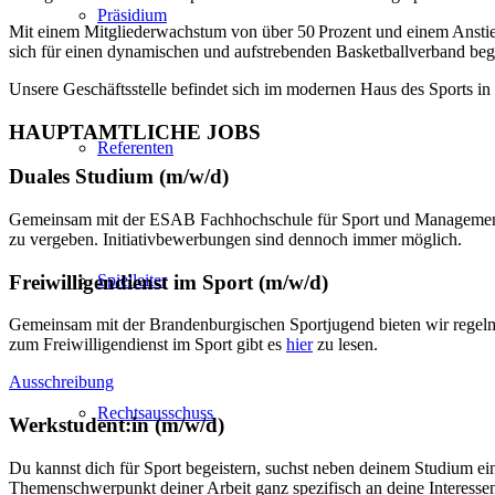
Präsidium
Mit einem Mitgliederwachstum von über 50 Prozent und einem Anstieg 
sich für einen dynamischen und aufstrebenden Basketballverband beg
Unsere Geschäftsstelle befindet sich im modernen Haus des Sports in
HAUPTAMTLICHE JOBS
Referenten
Duales Studium (m/w/d)
Gemeinsam mit der ESAB Fachhochschule für Sport und Management P
zu vergeben. Initiativbewerbungen sind dennoch immer möglich.
Freiwilligendienst im Sport (m/w/d)
Spielleiter
Gemeinsam mit der Brandenburgischen Sportjugend bieten wir regelmäß
zum Freiwilligendienst im Sport gibt es
hier
zu lesen.
Ausschreibung
Rechtsausschuss
Werkstudent:in (m/w/d)
Du kannst dich für Sport begeistern, suchst neben deinem Studium e
Themenschwerpunkt deiner Arbeit ganz spezifisch an deine Interesse