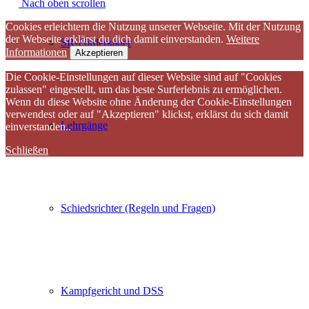
Nach oben scrollen
Cookies erleichtern die Nutzung unserer Webseite. Mit der Nutzung
der Webseite erklärst du dich damit einverstanden.
Weitere
SR-Förderkader
Informationen
Akzeptieren
Die Cookie-Einstellungen auf dieser Website sind auf "Cookies
zulassen" eingestellt, um das beste Surferlebnis zu ermöglichen.
Wenn du diese Website ohne Änderung der Cookie-Einstellungen
verwendest oder auf "Akzeptieren" klickst, erklärst du sich damit
Lehrgänge
einverstanden..
Schließen
Schiedsrichter (Regeln und Fragen)
Kampfgericht und DSS