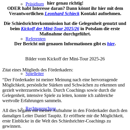
hier genau richtig!
Präsidium
ODER habt Interesse daran? Dann könnt ihr hier mit dem
Verantwortlichen
Leonhard Schieck
Kontakt aufnehmen.
Die Schiedsrichterkommission hat die Gelegenheit genutzt und
beim
Kickoff der Mini-Tour
2025/26
in Potsdam die erste
Maßnahme durchgeführt.
Referenten
Der Bericht mit genauen Informationen gibt es
hier
.
Bilder vom Kickoff der Mini-Tour 2025-26
Zitat eines Mitglieds des Förderkaders:
Spielleiter
“Der Förderkader ist meiner Meinung nach eine hervorragende
Möglichkeit, persönliche Stärken und Schwächen zu erkennen und
gezielt weiterzuentwickeln. Durch Coachings sowie durch die
Gelegenheit, intensive Spiele zu leiten, konnte ich zahlreiche
wertvolle Erfahrungen sammeln.
Rechtsausschuss
All dies begann mit meiner Aufnahme in den Förderkader durch den
damaligen Leiter Daniel Taupitz. Er eröffnete mir die Möglichkeit,
erste Einblicke in die Welt des Schiedsrichter-Coachings zu
gewinnen.