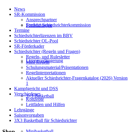
News
SR-Kommission
Ansprechpartner
Struktur Schiedsrichterkommission
Fortbildungen
Termine
Schiedsrichterlizenzen im BBV
Schiedsrichter OL-Pool
SR-Förderkader
Schiedsrichter (Regeln und Fragen)
Regeln- und Rulesletter
Lizenzverlängerung
Mini-Regeln
Schulungsmaterial/Präsentationen
Regelinterpretationen
Aktueller Schiedsrichter-Fragenkatalog (2026) Version
1
Kampfgericht und DSS
Verschiedenes
3×3 Basketball
Konzepte
Leitfäden und Hilfen
Lehrgänge
Saisonvorgaben
3X3 Basketball für Schiedsrichter
Shop
Minibasketball