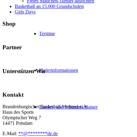
Freies Mädchen-Turnier ausrichten
Basketball an 15.000 Grundschulen
Girls Days
Shop
Termine
Partner
Kaderinformationen
Unterstützen Wir
Kontakt
Brandenburgischer Basketball-Verband e. V.
Landes- und Stützpunkttrainer
Haus des Sports
Olympischer Weg 7
14471 Potsdam
E-Mail:
**
@
********
de.de