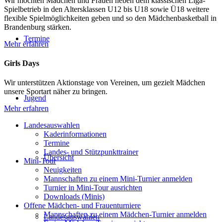
Wir möchten Mädchen und Frauen neben dem klassischen Liga-
Spielbetrieb in den Altersklassen U12 bis U18 sowie Ü18 weitere
flexible Spielmöglichkeiten geben und so den Mädchenbasketball in
Brandenburg stärken.
Termine
Mehr erfahren
Girls Days
Wir unterstützen Aktionstage von Vereinen, um gezielt Mädchen
unsere Sportart näher zu bringen.
Jugend
Mehr erfahren
Landesauswahlen
Kaderinformationen
Termine
Landes- und Stützpunkttrainer
Übersicht
Mini-Tour
Neuigkeiten
Mannschaften zu einem Mini-Turnier anmelden
Turnier in Mini-Tour ausrichten
Downloads (Minis)
Offene Mädchen- und Frauenturniere
Mannschaften zu einem Mädchen-Turnier anmelden
Landesauswahlen