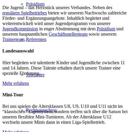
Präsidium
Die Jugend – das Herzstück unseres Verbandes. Neben des
regulären Spielbetriebes
bieten wir unserem Nachwuchs zahlreiche
Förder- und Ergänzungsangebote. Inhaltlich begleitet und
weiterentwickelt wird unser Jugendprogramm von unserer
Jugendkommission
in enger Abstimmung mit dem
Präsidium
und
unserem hauptamtlichen
Geschäftsstellenteam
sowie unserem
Referenten
Trainerteam
.
Landesauswahl
Hier begleiten wir talentierte Kinder und Jugendliche zwischen 11
und 14 Jahren. Diese Talente erhalten durch unsere Trainer eine
spezielle Förderung.
Spielleiter
Mehr erfahren
Mini-Tour
Bei uns spielen die Altersklassen U8, U9, U10 und U11 nicht im
Rechtsausschuss
“klassischen” Ligensystem, sondern treffen sich über die Saison bei
unseren flexiblen Mini-Turnieren. Ab der Altersklasse U12
wechseln unsere Minis dann in einen Liga-Spielbetrieb.