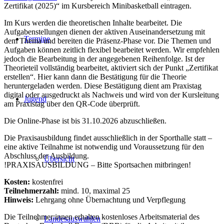
Zertifikat (2025)“ im Kursbereich Minibasketball eintragen.
Im Kurs werden die theoretischen Inhalte bearbeitet. Die
Aufgabenstellungen dienen der aktiven Auseinandersetzung mit
Termine
dem Thema und bereiten die Präsenz-Phase vor. Die Themen und
Aufgaben können zeitlich flexibel bearbeitet werden. Wir empfehlen
jedoch die Bearbeitung in der angegebenen Reihenfolge. Ist der
Theorieteil vollständig bearbeitet, aktiviert sich der Punkt „Zertifikat
erstellen“. Hier kann dann die Bestätigung für die Theorie
heruntergeladen werden. Diese Bestätigung dient am Praxistag
digital oder ausgedruckt als Nachweis und wird von der Kursleitung
Jugend
am Praxistag über den QR-Code überprüft.
Die Online-Phase ist bis 31.10.2026 abzuschließen.
Die Praxisausbildung findet ausschließlich in der Sporthalle statt –
eine aktive Teilnahme ist notwendig und Voraussetzung für den
Abschluss der Ausbildung.
Übersicht
!PRAXISAUSBILDUNG – Bitte Sportsachen mitbringen!
Kosten:
kostenfrei
Teilnehmerzahl:
mind. 10, maximal 25
Hinweis:
Lehrgang ohne Übernachtung und Verpflegung
Die Teilnehmer:innen erhalten kostenloses Arbeitsmaterial des
Landesauswahlen