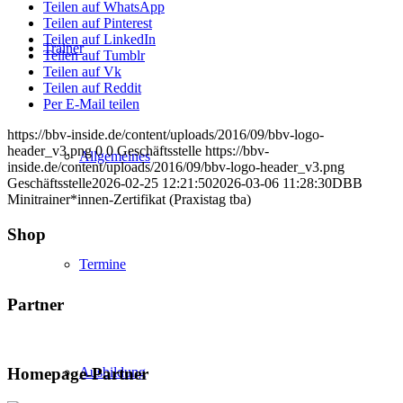
Teilen auf WhatsApp
Teilen auf Pinterest
Teilen auf LinkedIn
Trainer
Teilen auf Tumblr
Teilen auf Vk
Teilen auf Reddit
Per E-Mail teilen
https://bbv-inside.de/content/uploads/2016/09/bbv-logo-
header_v3.png
0
0
Geschäftsstelle
https://bbv-
Allgemeines
inside.de/content/uploads/2016/09/bbv-logo-header_v3.png
Geschäftsstelle
2026-02-25 12:21:50
2026-03-06 11:28:30
DBB
Minitrainer*innen-Zertifikat (Praxistag tba)
Shop
Termine
Partner
Homepage-Partner
Ausbildung