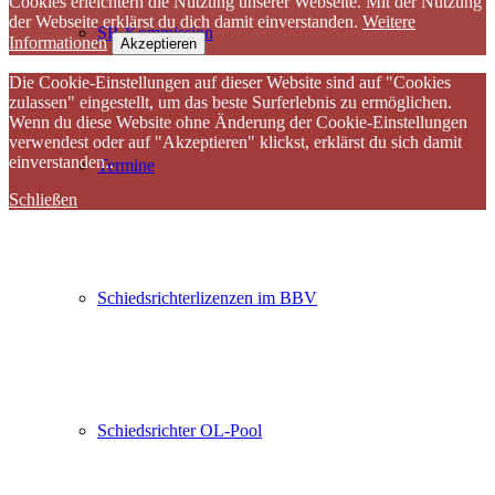
Cookies erleichtern die Nutzung unserer Webseite. Mit der Nutzung
der Webseite erklärst du dich damit einverstanden.
Weitere
SR-Kommission
Informationen
Akzeptieren
Die Cookie-Einstellungen auf dieser Website sind auf "Cookies
zulassen" eingestellt, um das beste Surferlebnis zu ermöglichen.
Wenn du diese Website ohne Änderung der Cookie-Einstellungen
verwendest oder auf "Akzeptieren" klickst, erklärst du sich damit
einverstanden..
Termine
Schließen
Schiedsrichterlizenzen im BBV
Schiedsrichter OL-Pool