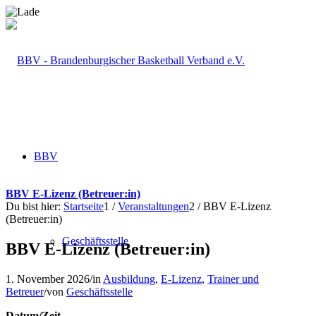
BBV
BBV E-Lizenz (Betreuer:in)
Du bist hier:
Startseite
1
/
Veranstaltungen
2
/
BBV E-Lizenz
(Betreuer:in)
Geschäftsstelle
BBV E-Lizenz (Betreuer:in)
1. November 2026
/
in
Ausbildung
,
E-Lizenz
,
Trainer und
Betreuer
/
von
Geschäftsstelle
Datum/Zeit