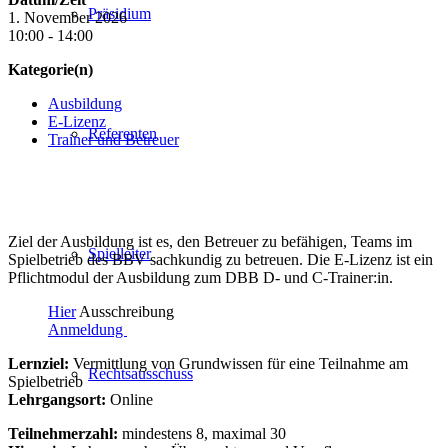
Präsidium
1. November 2026
10:00 - 14:00
Kategorie(n)
Ausbildung
E-Lizenz
Referenten
Trainer und Betreuer
Ziel der Ausbildung ist es, den Betreuer zu befähigen, Teams im
Spielleiter
Spielbetrieb des BBV sachkundig zu betreuen. Die E-Lizenz ist ein
Pflichtmodul der Ausbildung zum DBB D- und C-Trainer:in.
Hier
Ausschreibung
Anmeldung
Lernziel:
Vermittlung von Grundwissen für eine Teilnahme am
Rechtsausschuss
Spielbetrieb
Lehrgangsort:
Online
Teilnehmerzahl:
mindestens 8, maximal 30