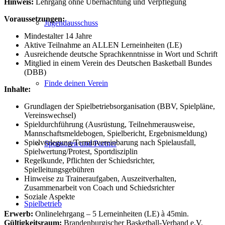
Hinweis:
Lehrgang ohne Übernachtung und Verpflegung
Voraussetzungen:
Jugendausschuss
Mindestalter 14 Jahre
Aktive Teilnahme an ALLEN Lerneinheiten (LE)
Ausreichende deutsche Sprachkenntnisse in Wort und Schrift
Mitglied in einem Verein des Deutschen Basketball Bundes
(DBB)
Finde deinen Verein
Inhalte:
Grundlagen der Spielbetriebsorganisation (BBV, Spielpläne,
Vereinswechsel)
Spieldurchführung (Ausrüstung, Teilnehmerausweise,
Mannschaftsmeldebogen, Spielbericht, Ergebnismeldung)
Spielverlegung/Terminvereinbarung nach Spielausfall,
Sponsoren und Partner
Spielwertung/Protest, Sportdisziplin
Regelkunde, Pflichten der Schiedsrichter,
Spielleitungsgebühren
Hinweise zu Traineraufgaben, Auszeitverhalten,
Zusammenarbeit von Coach und Schiedsrichter
Soziale Aspekte
Spielbetrieb
Erwerb:
Onlinelehrgang – 5 Lerneinheiten (LE) à 45min.
Gültigkeitsraum:
Brandenburgischer Basketball-Verband e.V.