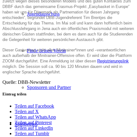
zuletzt wegen dieses besonderen Modells und des guten Kontaktes zum
DBBF durch das gemeinsame Erasmus-Projekt „Easybasket in Europe“
haben wir uns für Dänemark als Partnernation für diesen Jahrgang
Jugendausschuss
entschieden“, begründet DBB-Jugendreferent Tim Brentjes die
Entscheidung für das Thema. Im Mai soll und kann dann hoffentlich beim
Abschlusslehrgang in Jena auch ein öffentliches Praxismodul mit weiteren
dänischen Gästen stattfinden, bei dem es dann auch für die Studierenden
die Gelegenheit für weiteren persönlichen Austausch gibt.
Dieser Gastvortrag steht allen Minitrainer*innen und –verantwortlichen
Finde deinen Verein
auch außerhalb der Minitrainer-Offensive offen. Er wird über die Plattform
ZOOM durchgeführt. Eine Anmeldung ist über diesen
Registrierungslink
möglich. Die Session soll ca. 90 bis 120 Minuten dauern und wird in
englischer Sprache durchgeführt.
Quelle: DBB-Newsletter
Sponsoren und Partner
Eintrag teilen
Teilen auf Facebook
Teilen auf X
Teilen auf WhatsApp
Teilen auf Pinterest
Spielbetrieb
Teilen auf LinkedIn
Teilen auf Tumblr