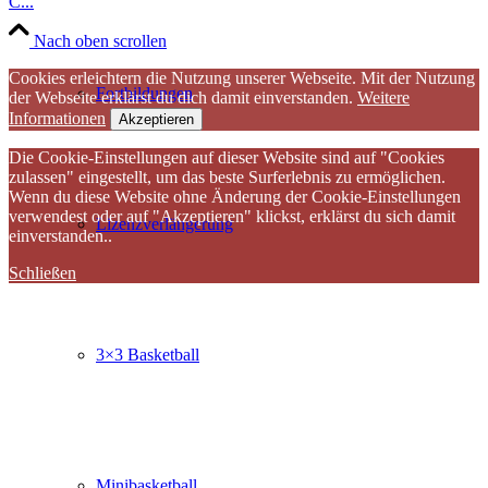
C...
Nach oben scrollen
Cookies erleichtern die Nutzung unserer Webseite. Mit der Nutzung
Fortbildungen
der Webseite erklärst du dich damit einverstanden.
Weitere
Informationen
Akzeptieren
Die Cookie-Einstellungen auf dieser Website sind auf "Cookies
zulassen" eingestellt, um das beste Surferlebnis zu ermöglichen.
Wenn du diese Website ohne Änderung der Cookie-Einstellungen
verwendest oder auf "Akzeptieren" klickst, erklärst du sich damit
Lizenzverlängerung
einverstanden..
Schließen
3×3 Basketball
Minibasketball