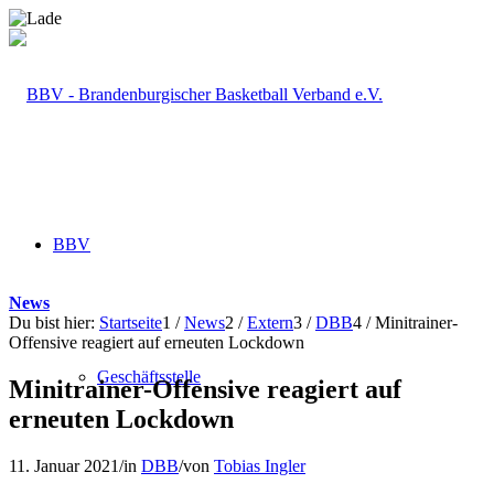
BBV
News
Du bist hier:
Startseite
1
/
News
2
/
Extern
3
/
DBB
4
/
Minitrainer-
Offensive reagiert auf erneuten Lockdown
Geschäftsstelle
Minitrainer-Offensive reagiert auf
erneuten Lockdown
11. Januar 2021
/
in
DBB
/
von
Tobias Ingler