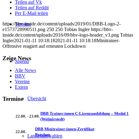
Teilen auf Vk
Teilen auf Reddit
Per E-Mail teilen
https://bbv-inside.de/content/uploads/2019/01/DBB-Logo-2-
Termine
e1573728990511.png
250
250
Tobias Ingler
https://bbv-
inside.de/content/uploads/2016/09/bbv-logo-header_v3.png
Tobias
Ingler
2021-01-11 10:18:18
2021-01-11 10:18:18
Minitrainer-
Offensive reagiert auf erneuten Lockdown
Zeige News
Jugend
Alle News
BBV
Vereine
Extern
Termine
Übersicht
DBB Trainer:innen C-Lizenzausbildung – Modul 1
22.08. - 23.08.
(Wolmirstedt)
DBB Minitrainer:innen-Zertifikat
22.08.
Potsdam
Landesauswahlen