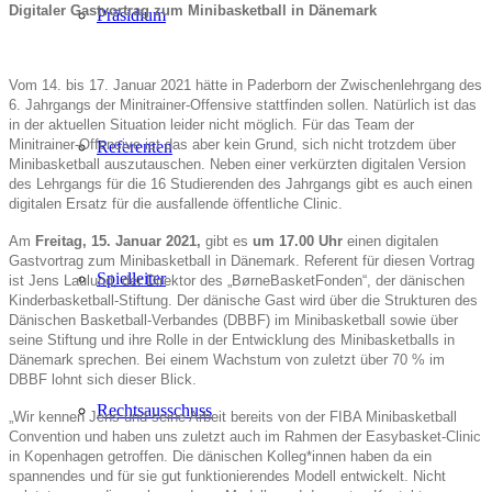
Digitaler Gastvortrag zum Minibasketball in Dänemark
Präsidium
Vom 14. bis 17. Januar 2021 hätte in Paderborn der Zwischenlehrgang des
6. Jahrgangs der Minitrainer-Offensive stattfinden sollen. Natürlich ist das
in der aktuellen Situation leider nicht möglich. Für das Team der
Minitrainer-Offensive ist das aber kein Grund, sich nicht trotzdem über
Referenten
Minibasketball auszutauschen. Neben einer verkürzten digitalen Version
des Lehrgangs für die 16 Studierenden des Jahrgangs gibt es auch einen
digitalen Ersatz für die ausfallende öffentliche Clinic.
Am
Freitag, 15. Januar 2021,
gibt es
um 17.00 Uhr
einen digitalen
Gastvortrag zum Minibasketball in Dänemark. Referent für diesen Vortrag
Spielleiter
ist Jens Laulund, der Direktor des „BørneBasketFonden“, der dänischen
Kinderbasketball-Stiftung. Der dänische Gast wird über die Strukturen des
Dänischen Basketball-Verbandes (DBBF) im Minibasketball sowie über
seine Stiftung und ihre Rolle in der Entwicklung des Minibasketballs in
Dänemark sprechen. Bei einem Wachstum von zuletzt über 70 % im
DBBF lohnt sich dieser Blick.
Rechtsausschuss
„Wir kennen Jens und seine Arbeit bereits von der FIBA Minibasketball
Convention und haben uns zuletzt auch im Rahmen der Easybasket-Clinic
in Kopenhagen getroffen. Die dänischen Kolleg*innen haben da ein
spannendes und für sie gut funktionierendes Modell entwickelt. Nicht