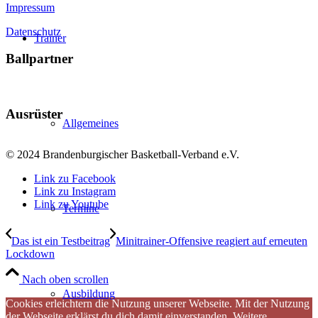
Impressum
Datenschutz
Trainer
Ballpartner
Ausrüster
Allgemeines
© 2024 Brandenburgischer Basketball-Verband e.V.
Link zu Facebook
Link zu Instagram
Link zu Youtube
Termine
Das ist ein Testbeitrag
Minitrainer-Offensive reagiert auf erneuten
Lockdown
Nach oben scrollen
Ausbildung
Cookies erleichtern die Nutzung unserer Webseite. Mit der Nutzung
der Webseite erklärst du dich damit einverstanden.
Weitere