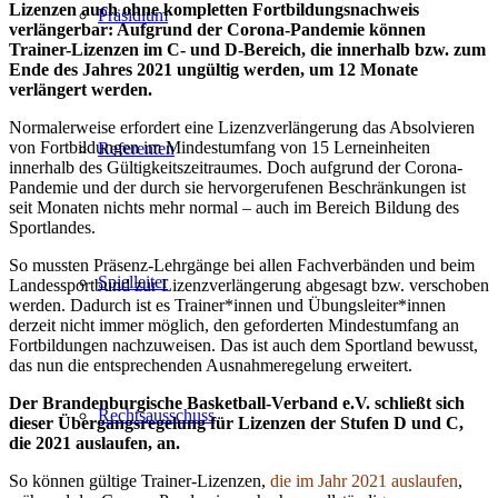
Lizenzen auch ohne kompletten Fortbildungsnachweis
Präsidium
verlängerbar: Aufgrund der Corona-Pandemie können
Trainer-Lizenzen im C- und D-Bereich, die innerhalb bzw. zum
Ende des Jahres 2021 ungültig werden, um 12 Monate
verlängert werden.
Normalerweise erfordert eine Lizenzverlängerung das Absolvieren
von Fortbildungen im Mindestumfang von 15 Lerneinheiten
Referenten
innerhalb des Gültigkeitszeitraumes. Doch aufgrund der Corona-
Pandemie und der durch sie hervorgerufenen Beschränkungen ist
seit Monaten nichts mehr normal – auch im Bereich Bildung des
Sportlandes.
So mussten Präsenz-Lehrgänge bei allen Fachverbänden und beim
Spielleiter
Landessportbund zur Lizenzverlängerung abgesagt bzw. verschoben
werden. Dadurch ist es Trainer*innen und Übungsleiter*innen
derzeit nicht immer möglich, den geforderten Mindestumfang an
Fortbildungen nachzuweisen. Das ist auch dem Sportland bewusst,
das nun die entsprechenden Ausnahmeregelung erweitert.
Der Brandenburgische Basketball-Verband e.V. schließt sich
Rechtsausschuss
dieser Übergangsregelung für Lizenzen der Stufen D und C,
die 2021 auslaufen, an.
So können gültige Trainer-Lizenzen,
die im Jahr 2021 auslaufen
,