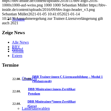
https://bbv-inside.de/content/uploads/2018/11/bbv-logo-2016-
1000x1000-auf-weiss.png
1000
1000
Sebastian Müller
https://bbv-
inside.de/content/uploads/2016/09/bbv-logo-header_v3.png
Sebastian Müller
2021-01-05 10:41:05
2021-01-14
10:24:36
Ausnahmeregelung zur Trainer-Lizenzverlängerung gilt
Termine
auch 2021
Zeige News
Alle News
BBV
Jugend
Vereine
Extern
Termine
DBB Trainer:innen C-Lizenzausbildung – Modul 1
Übersicht
22.08. - 23.08.
(Wolmirstedt)
DBB Minitrainer:innen-Zertifikat
22.08.
Potsdam
DBB Minitrainer*innen-Zertifikat
22.08.
(Gera)
Landesauswahlen