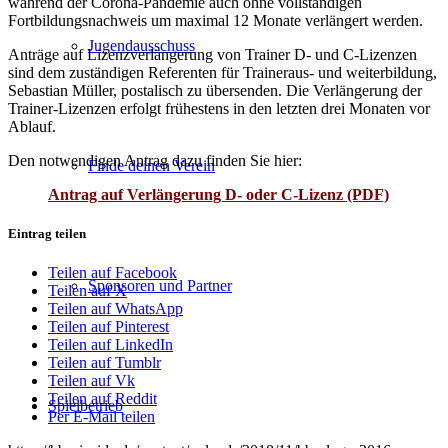
während der Corona-Pandemie auch ohne vollständigen
Fortbildungsnachweis um maximal 12 Monate verlängert werden.
Jugendausschuss
Anträge auf Lizenzverlängerung von Trainer D- und C-Lizenzen
sind dem zuständigen Referenten für Traineraus- und weiterbildung,
Sebastian Müller, postalisch zu übersenden. Die Verlängerung der
Trainer-Lizenzen erfolgt frühestens in den letzten drei Monaten vor
Ablauf.
Den notwendigen Antrag dazu finden Sie hier:
Finde deinen Verein
Antrag auf Verlängerung D- oder C-Lizenz (PDF)
Eintrag teilen
Teilen auf Facebook
Sponsoren und Partner
Teilen auf X
Teilen auf WhatsApp
Teilen auf Pinterest
Teilen auf LinkedIn
Teilen auf Tumblr
Teilen auf Vk
Teilen auf Reddit
Spielbetrieb
Per E-Mail teilen