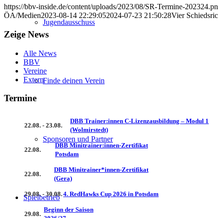
https://bbv-inside.de/content/uploads/2023/08/SR-Termine-202324.p
ÖA/Medien
2023-08-14 22:29:05
2024-07-23 21:50:28
Vier Schiedsri
Jugendausschuss
Zeige News
Alle News
BBV
Vereine
Extern
Finde deinen Verein
Termine
DBB Trainer:innen C-Lizenzausbildung – Modul 1
22.08. - 23.08.
(Wolmirstedt)
Sponsoren und Partner
DBB Minitrainer:innen-Zertifikat
22.08.
Potsdam
DBB Minitrainer*innen-Zertifikat
22.08.
(Gera)
29.08. - 30.08.
4. RedHawks Cup 2026 in Potsdam
Spielbetrieb
Beginn der Saison
29.08.