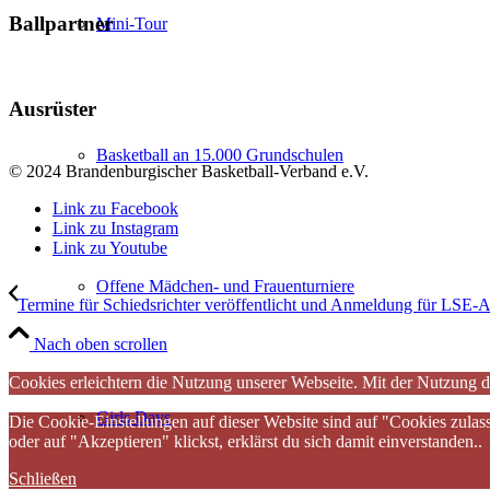
Ballpartner
Mini-Tour
Ausrüster
Basketball an 15.000 Grundschulen
© 2024 Brandenburgischer Basketball-Verband e.V.
Link zu Facebook
Link zu Instagram
Link zu Youtube
Offene Mädchen- und Frauenturniere
Termine für Schiedsrichter veröffentlicht und Anmeldung für LSE-A
Nach oben scrollen
Cookies erleichtern die Nutzung unserer Webseite. Mit der Nutzung d
Girls Days
Die Cookie-Einstellungen auf dieser Website sind auf "Cookies zulas
oder auf "Akzeptieren" klickst, erklärst du sich damit einverstanden..
Schließen