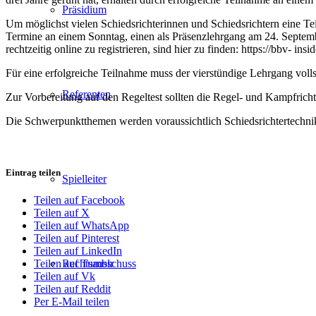
Präsidium
Um möglichst vielen Schiedsrichterinnen und Schiedsrichtern eine T
Termine an einem Sonntag, einen als Präsenzlehrgang am 24. Septembe
rechtzeitig online zu registrieren, sind hier zu finden: https://bbv- insi
Für eine erfolgreiche Teilnahme muss der vierstündige Lehrgang volls
Referenten
Zur Vorbereitung auf den Regeltest sollten die Regel- und Kampfric
Die Schwerpunktthemen werden voraussichtlich Schiedsrichtertechnik
Eintrag teilen
Spielleiter
Teilen auf Facebook
Teilen auf X
Teilen auf WhatsApp
Teilen auf Pinterest
Teilen auf LinkedIn
Rechtsausschuss
Teilen auf Tumblr
Teilen auf Vk
Teilen auf Reddit
Per E-Mail teilen