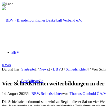
BBV
News
Du bist hier:
Startseite
1
/
News
2
/
BBV
3
/
Schiedsrichter
4
/
Vier Schi
Geschäftsstelle
Vier Schiedsrichterweiterbildungen in der
14. August 2023
/
in
BBV
,
Schiedsrichter
/
von
Thomas Gunhold ÖA/M
Die Schiedsrichterkommission wird zu Beginn dieser Saison vier Weite
drei Jahre geruht hat, erhalten durch erfolgreiche Teilnahme an ein