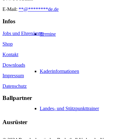
E-Mail:
**
@
********
de.de
Infos
Jobs und Ehrenämter
Termine
Shop
Kontakt
Downloads
Kaderinformationen
Impressum
Datenschutz
Ballpartner
Landes- und Stützpunkttrainer
Ausrüster