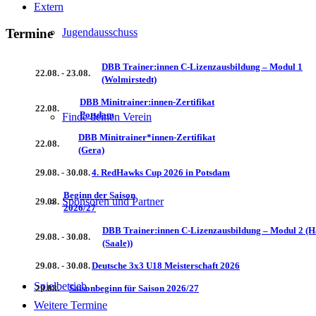
Extern
Jugendausschuss
Termine
DBB Trainer:innen C-Lizenzausbildung – Modul 1
22.08. - 23.08.
(Wolmirstedt)
DBB Minitrainer:innen-Zertifikat
22.08.
Potsdam
Finde deinen Verein
DBB Minitrainer*innen-Zertifikat
22.08.
(Gera)
29.08. - 30.08.
4. RedHawks Cup 2026 in Potsdam
Beginn der Saison
Sponsoren und Partner
29.08.
2026/27
DBB Trainer:innen C-Lizenzausbildung – Modul 2 (H
29.08. - 30.08.
(Saale))
29.08. - 30.08.
Deutsche 3x3 U18 Meisterschaft 2026
Spielbetrieb
29.08.
Saisonbeginn für Saison 2026/27
Weitere Termine