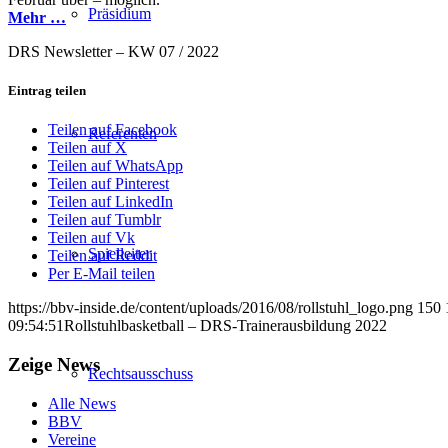
Präsidium
Mehr …
DRS Newsletter – KW 07 / 2022
Eintrag teilen
Teilen auf Facebook
Referenten
Teilen auf X
Teilen auf WhatsApp
Teilen auf Pinterest
Teilen auf LinkedIn
Teilen auf Tumblr
Teilen auf Vk
Spielleiter
Teilen auf Reddit
Per E-Mail teilen
https://bbv-inside.de/content/uploads/2016/08/rollstuhl_logo.png
150
09:54:51
Rollstuhlbasketball – DRS-Trainerausbildung 2022
Zeige News
Rechtsausschuss
Alle News
BBV
Vereine