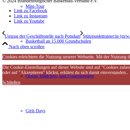
© 2024 Brandenburgischer Basketball-Verband e.V.
Mini-Tour
Link zu Facebook
Link zu Instagram
Link zu Youtube
Umzug der Geschäftsstelle nach Potsdam
Stützpunkttrainer:in (m/w
Basketball an 15.000 Grundschulen
Nach oben scrollen
Cookies erleichtern die Nutzung unserer Webseite. Mit der Nutzung d
Die Cookie-Einstellungen auf dieser Website sind auf "Cookies zulas
oder auf "Akzeptieren" klickst, erklärst du sich damit einverstanden..
Offene Mädchen- und Frauenturniere
Schließen
Girls Days