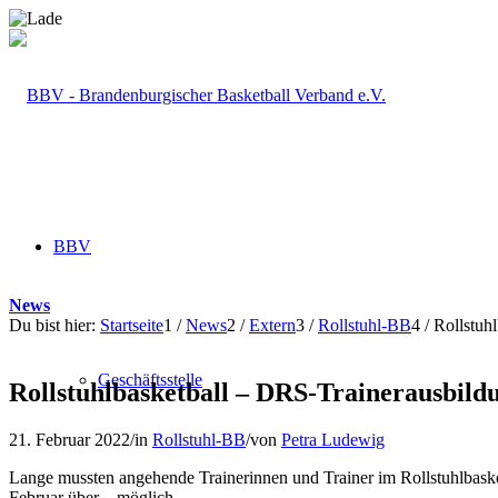
BBV
News
Du bist hier:
Startseite
1
/
News
2
/
Extern
3
/
Rollstuhl-BB
4
/
Rollstuh
Geschäftsstelle
Rollstuhlbasketball – DRS-Trainerausbild
21. Februar 2022
/
in
Rollstuhl-BB
/
von
Petra Ludewig
Lange mussten angehende Trainerinnen und Trainer im Rollstuhlbaske
Februar über – möglich.