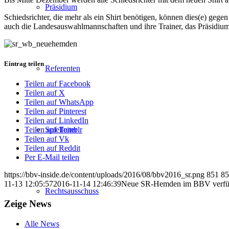
Präsidium
Schiedsrichter, die mehr als ein Shirt benötigen, können dies(e) gege
auch die Landesauswahlmannschaften und ihre Trainer, das Präsidium
Eintrag teilen
Referenten
Teilen auf Facebook
Teilen auf X
Teilen auf WhatsApp
Teilen auf Pinterest
Teilen auf LinkedIn
Spielleiter
Teilen auf Tumblr
Teilen auf Vk
Teilen auf Reddit
Per E-Mail teilen
https://bbv-inside.de/content/uploads/2016/08/bbv2016_sr.png
851
85
11-13 12:05:57
2016-11-14 12:46:39
Neue SR-Hemden im BBV verfü
Rechtsausschuss
Zeige News
Alle News