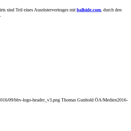
rts sind Teil eines Ausrüstervertrages mit
ballside.com
, durch den
.
s/2016/09/bbv-logo-header_v3.png
Thomas Gunhold ÖA/Medien
2016-