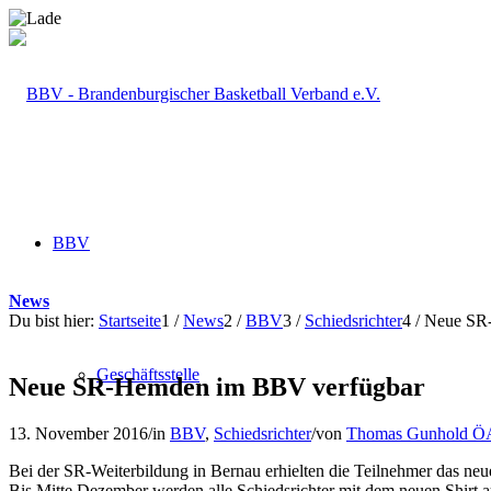
BBV
News
Du bist hier:
Startseite
1
/
News
2
/
BBV
3
/
Schiedsrichter
4
/
Neue SR
Geschäftsstelle
Neue SR-Hemden im BBV verfügbar
13. November 2016
/
in
BBV
,
Schiedsrichter
/
von
Thomas Gunhold Ö
Bei der SR-Weiterbildung in Bernau erhielten die Teilnehmer das neu
Bis Mitte Dezember werden alle Schiedsrichter mit dem neuen Shirt au