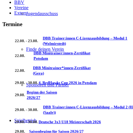
BBV
Vereine
Extern
Jugendausschuss
Termine
DBB Trainer:innen C-Lizenzausbildung – Modul 1
22.08. - 23.08.
(Wolmirstedt)
Finde deinen Verein
DBB Minitrainer:innen-Zertifikat
22.08.
Potsdam
DBB Minitrainer*innen-Zertifikat
22.08.
(Gera)
29.08. - 30.08.
4. RedHawks Cup 2026 in Potsdam
Sponsoren und Partner
Beginn der Saison
29.08.
2026/27
DBB Trainer:innen C-Lizenzausbildung – Modul 2 (H
29.08. - 30.08.
(Saale))
Spielbetrieb
29.08. - 30.08.
Deutsche 3x3 U18 Meisterschaft 2026
29.08.
Saisonbeginn für Saison 2026/27