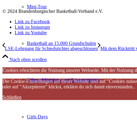
Mini-Tour
© 2024 Brandenburgischer Basketball-Verband e.V.
Link zu Facebook
Link zu Instagram
Link zu Youtube
Basketball an 15.000 Grundschulen
LSE-Lehrgang für Schiedsrichter abgeschlossen
Mit dem Rücktritt 
Nach oben scrollen
Cookies erleichtern die Nutzung unserer Webseite. Mit der Nutzung d
Offene Mädchen- und Frauenturniere
Die Cookie-Einstellungen auf dieser Website sind auf "Cookies zulas
oder auf "Akzeptieren" klickst, erklärst du sich damit einverstanden..
Schließen
Girls Days