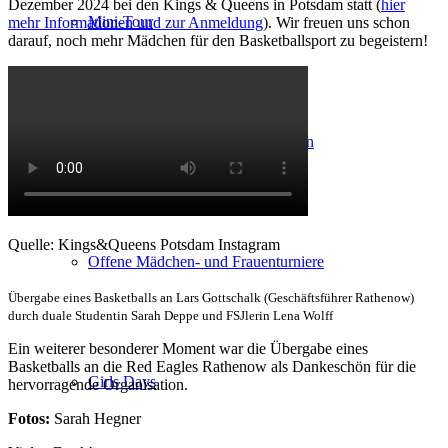
Dezember 2024 bei den Kings & Queens in Potsdam statt (
hier
Mini-Tour
mehr Informationen und zur Anmeldung
). Wir freuen uns schon
darauf, noch mehr Mädchen für den Basketballsport zu begeistern!
Basketball an 15.000 Grundschulen
Quelle: Kings&Queens Potsdam Instagram
Offene Mädchen- und Frauenturniere
Übergabe eines Basketballs an Lars Gottschalk (Geschäftsführer Rathenow)
durch duale Studentin Sarah Deppe und FSJlerin Lena Wolff
Ein weiterer besonderer Moment war die Übergabe eines
Basketballs an die Red Eagles Rathenow als Dankeschön für die
Girls Days
hervorragende Organisation.
Fotos:
Sarah Hegner