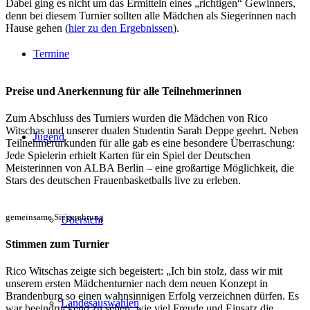
Dabei ging es nicht um das Ermitteln eines „richtigen“ Gewinners,
denn bei diesem Turnier sollten alle Mädchen als Siegerinnen nach
Hause gehen (
hier zu den Ergebnissen
).
Termine
Preise und Anerkennung für alle Teilnehmerinnen
Zum Abschluss des Turniers wurden die Mädchen von Rico
Witschas und unserer dualen Studentin Sarah Deppe geehrt. Neben
Jugend
Teilnehmerurkunden für alle gab es eine besondere Überraschung:
Jede Spielerin erhielt Karten für ein Spiel der Deutschen
Meisterinnen von ALBA Berlin – eine großartige Möglichkeit, die
Stars des deutschen Frauenbasketballs live zu erleben.
gemeinsame Siegerehrung
Übersicht
Stimmen zum Turnier
Rico Witschas zeigte sich begeistert: „Ich bin stolz, dass wir mit
unserem ersten Mädchenturnier nach dem neuen Konzept in
Brandenburg so einen wahnsinnigen Erfolg verzeichnen dürfen. Es
Landesauswahlen
war beeindruckend zu sehen, wie viel Freude und Einsatz die