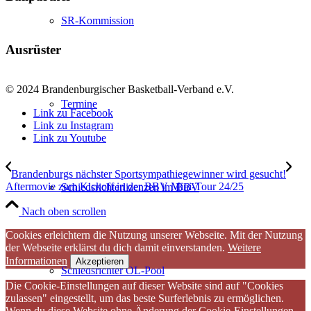
SR-Kommission
Ausrüster
© 2024 Brandenburgischer Basketball-Verband e.V.
Termine
Link zu Facebook
Link zu Instagram
Link zu Youtube
Brandenburgs nächster Sportsympathiegewinner wird gesucht!
Aftermovie zum Kickoff in der BBV Mini-Tour 24/25
Schiedsrichterlizenzen im BBV
Nach oben scrollen
Cookies erleichtern die Nutzung unserer Webseite. Mit der Nutzung
der Webseite erklärst du dich damit einverstanden.
Weitere
Informationen
Akzeptieren
Schiedsrichter OL-Pool
Die Cookie-Einstellungen auf dieser Website sind auf "Cookies
zulassen" eingestellt, um das beste Surferlebnis zu ermöglichen.
Wenn du diese Website ohne Änderung der Cookie-Einstellungen