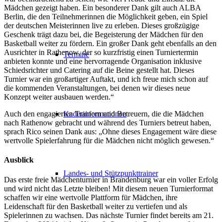
Mädchen gezeigt haben. Ein besonderer Dank gilt auch ALBA
Berlin, die den Teilnehmerinnen die Möglichkeit geben, ein Spiel
der deutschen Meisterinnen live zu erleben. Dieses großzügige
Geschenk trägt dazu bei, die Begeisterung der Mädchen für den
Basketball weiter zu fördern. Ein großer Dank geht ebenfalls an den
Ausrichter in Rathenow, der so kurzfristig einen Turniertermin
Termine
anbieten konnte und eine hervorragende Organisation inklusive
Schiedsrichter und Catering auf die Beine gestellt hat. Dieses
Turnier war ein großartiger Auftakt, und ich freue mich schon auf
die kommenden Veranstaltungen, bei denen wir dieses neue
Konzept weiter ausbauen werden.“
Auch den engagierten Trainern und Betreuern, die die Mädchen
Kaderinformationen
nach Rathenow gebracht und während des Turniers betreut haben,
sprach Rico seinen Dank aus: „Ohne dieses Engagement wäre diese
wertvolle Spielerfahrung für die Mädchen nicht möglich gewesen.“
Ausblick
Landes- und Stützpunkttrainer
Das erste freie Mädchenturnier in Brandenburg war ein voller Erfolg
und wird nicht das Letzte bleiben! Mit diesem neuen Turnierformat
schaffen wir eine wertvolle Plattform für Mädchen, ihre
Leidenschaft für den Basketball weiter zu vertiefen und als
Spielerinnen zu wachsen. Das nächste Turnier findet bereits am 21.