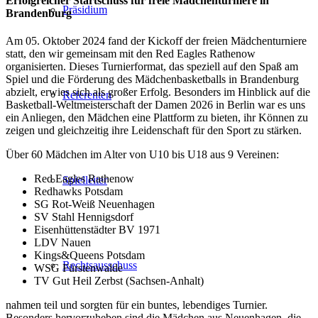
Erfolgreicher Startschuss für freie Mädchenturniere in
Präsidium
Brandenburg
Am 05. Oktober 2024 fand der Kickoff der freien Mädchenturniere
statt, den wir gemeinsam mit den Red Eagles Rathenow
organisierten. Dieses Turnierformat, das speziell auf den Spaß am
Spiel und die Förderung des Mädchenbasketballs in Brandenburg
abzielt, erwies sich als großer Erfolg. Besonders im Hinblick auf die
Referenten
Basketball-Weltmeisterschaft der Damen 2026 in Berlin war es uns
ein Anliegen, den Mädchen eine Plattform zu bieten, ihr Können zu
zeigen und gleichzeitig ihre Leidenschaft für den Sport zu stärken.
Über 60 Mädchen im Alter von U10 bis U18 aus 9 Vereinen:
Red Eagles Rathenow
Spielleiter
Redhawks Potsdam
SG Rot-Weiß Neuenhagen
SV Stahl Hennigsdorf
Eisenhüttenstädter BV 1971
LDV Nauen
Kings&Queens Potsdam
Rechtsausschuss
WSG Fürstenwalde
TV Gut Heil Zerbst (Sachsen-Anhalt)
nahmen teil und sorgten für ein buntes, lebendiges Turnier.
Besonders hervorzuheben sind die Mädchen aus Neuenhagen, die