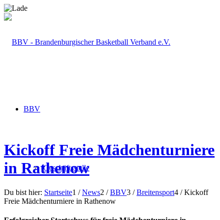
BBV
Kickoff Freie Mädchenturniere
in Rathenow
Geschäftsstelle
Du bist hier:
Startseite
1
/
News
2
/
BBV
3
/
Breitensport
4
/
Kickoff
Freie Mädchenturniere in Rathenow