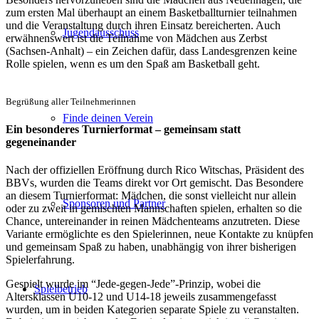
zum ersten Mal überhaupt an einem Basketballturnier teilnahmen
und die Veranstaltung durch ihren Einsatz bereicherten. Auch
Jugendausschuss
erwähnenswert ist die Teilnahme von Mädchen aus Zerbst
(Sachsen-Anhalt) – ein Zeichen dafür, dass Landesgrenzen keine
Rolle spielen, wenn es um den Spaß am Basketball geht.
Begrüßung aller Teilnehmerinnen
Finde deinen Verein
Ein besonderes Turnierformat – gemeinsam statt
gegeneinander
Nach der offiziellen Eröffnung durch Rico Witschas, Präsident des
BBVs, wurden die Teams direkt vor Ort gemischt. Das Besondere
an diesem Turnierformat: Mädchen, die sonst vielleicht nur allein
Sponsoren und Partner
oder zu zweit in gemischten Mannschaften spielen, erhalten so die
Chance, untereinander in reinen Mädchenteams anzutreten. Diese
Variante ermöglichte es den Spielerinnen, neue Kontakte zu knüpfen
und gemeinsam Spaß zu haben, unabhängig von ihrer bisherigen
Spielerfahrung.
Gespielt wurde im “Jede-gegen-Jede”-Prinzip, wobei die
Spielbetrieb
Altersklassen U10-12 und U14-18 jeweils zusammengefasst
wurden, um in beiden Kategorien separate Spiele zu veranstalten.