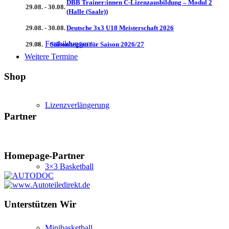
DBB Trainer:innen C-Lizenzausbildung – Modul 2
29.08. - 30.08.
(Halle (Saale))
29.08. - 30.08.
Deutsche 3x3 U18 Meisterschaft 2026
Fortbildungen
29.08.
Saisonbeginn für Saison 2026/27
Weitere Termine
Shop
Lizenzverlängerung
Partner
Homepage-Partner
3×3 Basketball
Unterstützen Wir
Minibasketball