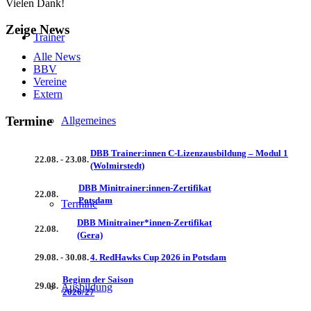
Vielen Dank!
Zeige News
Trainer
Alle News
BBV
Vereine
Extern
Termine
Allgemeines
DBB Trainer:innen C-Lizenzausbildung – Modul 1
22.08. - 23.08.
(Wolmirstedt)
DBB Minitrainer:innen-Zertifikat
22.08.
Potsdam
Termine
DBB Minitrainer*innen-Zertifikat
22.08.
(Gera)
29.08. - 30.08.
4. RedHawks Cup 2026 in Potsdam
Beginn der Saison
29.08.
Ausbildung
2026/27