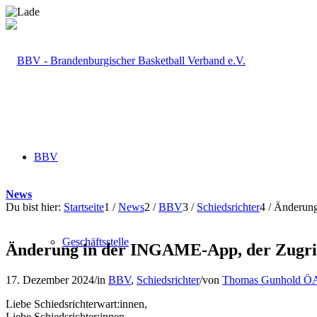
BBV
News
Du bist hier:
Startseite
1
/
News
2
/
BBV
3
/
Schiedsrichter
4
/
Änderung
Geschäftsstelle
Änderung in der INGAME-App, der Zugrif
17. Dezember 2024
/
in
BBV
,
Schiedsrichter
/
von
Thomas Gunhold Ö
Liebe Schiedsrichterwart:innen,
Liebe Schiedsrichter:innen,