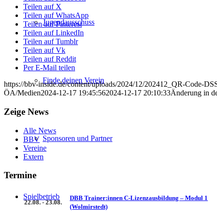
Teilen auf X
Teilen auf WhatsApp
Jugendausschuss
Teilen auf Pinterest
Teilen auf LinkedIn
Teilen auf Tumblr
Teilen auf Vk
Teilen auf Reddit
Per E-Mail teilen
Finde deinen Verein
https://bbv-inside.de/content/uploads/2024/12/202412_QR-Code-DS
ÖA/Medien
2024-12-17 19:45:56
2024-12-17 20:10:33
Änderung in d
Zeige News
Alle News
Sponsoren und Partner
BBV
Vereine
Extern
Termine
Spielbetrieb
DBB Trainer:innen C-Lizenzausbildung – Modul 1
22.08. - 23.08.
(Wolmirstedt)