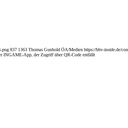
S.png
837
1363
Thomas Gunhold ÖA/Medien
https://bbv-inside.de/c
er INGAME-App, der Zugriff über QR-Code entfällt