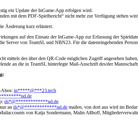
istig ein Update der InGame-App erfolgen wird.
nden mit dem PDF-Spielbericht“ nicht mehr zur Verfügung stehen wird
ie Änderung kurz erläutert.
wirkungen auf den Einsatz der InGame-App zur Erfassung der Spieldat
 die Server von TeamSL und NBN23. Für die dateneingebenden Persone
icht mittels des über den QR-Code möglichen Zugriff angesehen haben, 
nde an die in TeamSL hinterlegte Mail-Anschrift des/der Mannschaft
g:
d-Abos:
in
*****
@
***
23.tech
*********
nd.de
pp:
ds
*
@
*************
nd.de
 nur an
ds
*
@
*************
nd.de
mailen, von dort aus wird im Bedarfs
 Mailaccounts von Katja Sondermann, Malin Aßhoff, Mitgliederverwa