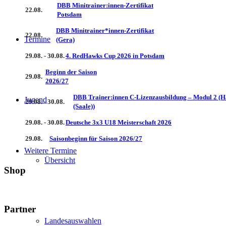
DBB Minitrainer:innen-Zertifikat
22.08.
Potsdam
DBB Minitrainer*innen-Zertifikat
22.08.
Termine
(Gera)
29.08. - 30.08.
4. RedHawks Cup 2026 in Potsdam
Beginn der Saison
29.08.
2026/27
DBB Trainer:innen C-Lizenzausbildung – Modul 2 (H
Jugend
29.08. - 30.08.
(Saale))
29.08. - 30.08.
Deutsche 3x3 U18 Meisterschaft 2026
29.08.
Saisonbeginn für Saison 2026/27
Weitere Termine
Übersicht
Shop
Partner
Landesauswahlen