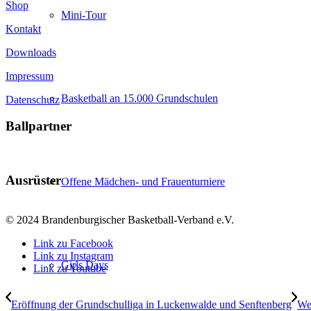
Shop
Mini-Tour
Kontakt
Downloads
Impressum
Basketball an 15.000 Grundschulen
Datenschutz
Ballpartner
Ausrüster
Offene Mädchen- und Frauenturniere
© 2024 Brandenburgischer Basketball-Verband e.V.
Link zu Facebook
Link zu Instagram
Girls Days
Link zu Youtube
Eröffnung der Grundschulliga in Luckenwalde und Senftenberg
We