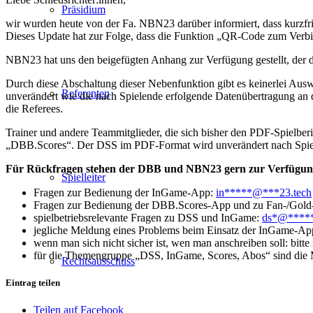
Präsidium
wir wurden heute von der Fa. NBN23 darüber informiert, dass kurzfr
Dieses Update hat zur Folge, dass die Funktion „QR-Code zum Verbi
NBN23 hat uns den beigefügten Anhang zur Verfügung gestellt, der d
Durch diese Abschaltung dieser Nebenfunktion gibt es keinerlei Aus
Referenten
unverändert wie die nach Spielende erfolgende Datenübertragung an
die Referees.
Trainer und andere Teammitglieder, die sich bisher den PDF-Spielber
„DBB.Scores“. Der DSS im PDF-Format wird unverändert nach Spiele
Für Rückfragen stehen der DBB und NBN23 gern zur Verfügun
Spielleiter
Fragen zur Bedienung der InGame-App:
in
*****
@
***
23.tech
Fragen zur Bedienung der DBB.Scores-App und zu Fan-/Gol
spielbetriebsrelevante Fragen zu DSS und InGame:
ds
*
@
****
jegliche Meldung eines Problems beim Einsatz der InGame-A
wenn man sich nicht sicher ist, wen man anschreiben soll: bitte
für die Themengruppe „DSS, InGame, Scores, Abos“ sind die
Rechtsausschuss
Eintrag teilen
Teilen auf Facebook