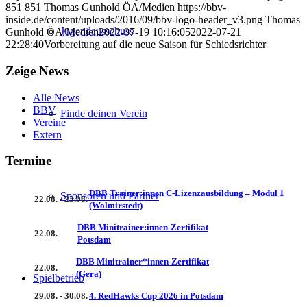
851
851
Thomas Gunhold ÖA/Medien
https://bbv-
inside.de/content/uploads/2016/09/bbv-logo-header_v3.png
Thomas
Jugendausschuss
Gunhold ÖA/Medien
2022-07-19 10:16:05
2022-07-21
22:28:40
Vorbereitung auf die neue Saison für Schiedsrichter
Zeige News
Alle News
BBV
Finde deinen Verein
Vereine
Extern
Termine
DBB Trainer:innen C-Lizenzausbildung – Modul 1
Sponsoren und Partner
22.08. - 23.08.
(Wolmirstedt)
DBB Minitrainer:innen-Zertifikat
22.08.
Potsdam
DBB Minitrainer*innen-Zertifikat
22.08.
(Gera)
Spielbetrieb
29.08. - 30.08.
4. RedHawks Cup 2026 in Potsdam