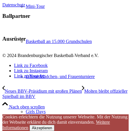
Datenschutz
Mini-Tour
Ballpartner
Ausrüster
Basketball an 15.000 Grundschulen
© 2024 Brandenburgischer Basketball-Verband e.V.
Link zu Facebook
Link zu Instagram
Link zu Youtube
Offene Mädchen- und Frauenturniere
Neues BBV-Präsidium mit großen Plänen
Molten bleibt offizieller
Spielball im BBV
Nach oben scrollen
Girls Days
Cookies erleichtern die Nutzung unserer Webseite. Mit der Nutzung
der Webseite erklärst du dich damit einverstanden.
Weitere
Informationen
Akzeptieren