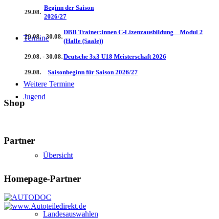
Beginn der Saison
29.08.
2026/27
DBB Trainer:innen C-Lizenzausbildung – Modul 2
29.08. - 30.08.
Termine
(Halle (Saale))
29.08. - 30.08.
Deutsche 3x3 U18 Meisterschaft 2026
29.08.
Saisonbeginn für Saison 2026/27
Weitere Termine
Jugend
Shop
Partner
Übersicht
Homepage-Partner
Landesauswahlen