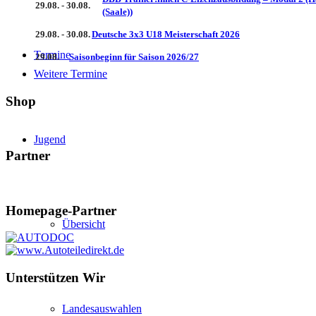
29.08. - 30.08.
(Saale))
29.08. - 30.08.
Deutsche 3x3 U18 Meisterschaft 2026
Termine
29.08.
Saisonbeginn für Saison 2026/27
Weitere Termine
Shop
Jugend
Partner
Homepage-Partner
Übersicht
Unterstützen Wir
Landesauswahlen