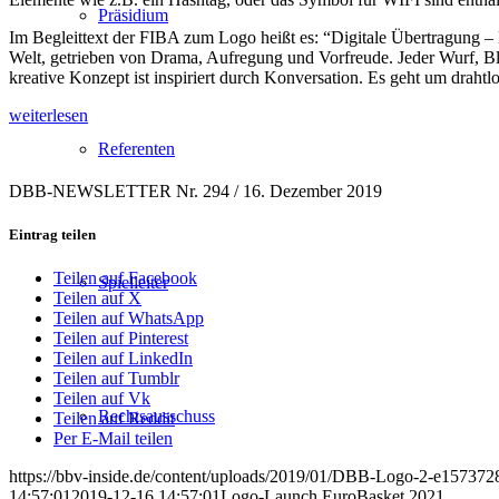
Präsidium
Im Begleittext der FIBA zum Logo heißt es: “Digitale Übertragung – 
Welt, getrieben von Drama, Aufregung und Vorfreude. Jeder Wurf, Bloc
kreative Konzept ist inspiriert durch Konversation. Es geht um drahtlo
weiterlesen
Referenten
DBB-NEWSLETTER Nr. 294 / 16. Dezember 2019
Eintrag teilen
Teilen auf Facebook
Spielleiter
Teilen auf X
Teilen auf WhatsApp
Teilen auf Pinterest
Teilen auf LinkedIn
Teilen auf Tumblr
Teilen auf Vk
Rechtsausschuss
Teilen auf Reddit
Per E-Mail teilen
https://bbv-inside.de/content/uploads/2019/01/DBB-Logo-2-e15737
14:57:01
2019-12-16 14:57:01
Logo-Launch EuroBasket 2021