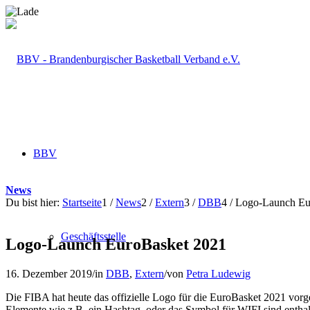
BBV
News
Du bist hier:
Startseite
1
/
News
2
/
Extern
3
/
DBB
4
/
Logo-Launch Eu
Geschäftsstelle
Logo-Launch EuroBasket 2021
16. Dezember 2019
/
in
DBB
,
Extern
/
von
Petra Ludewig
Die FIBA hat heute das offizielle Logo für die EuroBasket 2021 vorgest
Elemente wie z.B. ein Hashtag, oder das Symbol für WIFI sind entha