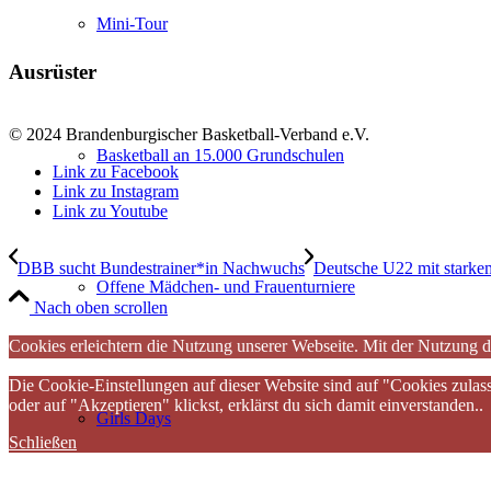
Mini-Tour
Ausrüster
© 2024 Brandenburgischer Basketball-Verband e.V.
Basketball an 15.000 Grundschulen
Link zu Facebook
Link zu Instagram
Link zu Youtube
DBB sucht Bundestrainer*in Nachwuchs
Deutsche U22 mit starkem
Offene Mädchen- und Frauenturniere
Nach oben scrollen
Cookies erleichtern die Nutzung unserer Webseite. Mit der Nutzung d
Die Cookie-Einstellungen auf dieser Website sind auf "Cookies zulas
oder auf "Akzeptieren" klickst, erklärst du sich damit einverstanden..
Girls Days
Schließen