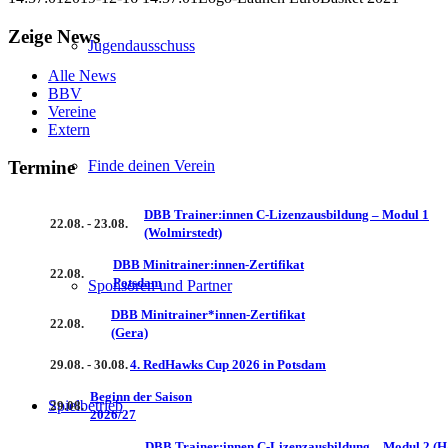
Zeige News
Jugendausschuss
Alle News
BBV
Vereine
Extern
Finde deinen Verein
Termine
DBB Trainer:innen C-Lizenzausbildung – Modul 1
22.08. - 23.08.
(Wolmirstedt)
DBB Minitrainer:innen-Zertifikat
22.08.
Potsdam
Sponsoren und Partner
DBB Minitrainer*innen-Zertifikat
22.08.
(Gera)
29.08. - 30.08.
4. RedHawks Cup 2026 in Potsdam
Beginn der Saison
Spielbetrieb
29.08.
2026/27
DBB Trainer:innen C-Lizenzausbildung – Modul 2 (H