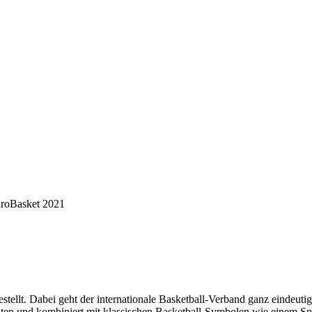
roBasket 2021
ellt. Dabei geht der internationale Basketball-Verband ganz eindeutig m
lten und kombiniert mit klassischen Basketball-Symbolen wie einem Sp