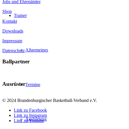
Jobs und Ehrenämter
Shop
Trainer
Kontakt
Downloads
Impressum
Allgemeines
Datenschutz
Ballpartner
Ausrüster
Termine
© 2024 Brandenburgischer Basketball-Verband e.V.
Link zu Facebook
Link zu Instagram
Ausbildung
Link zu Youtube