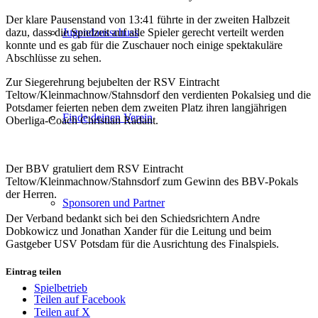
Der klare Pausenstand von 13:41 führte in der zweiten Halbzeit
dazu, dass die Spielzeit auf alle Spieler gerecht verteilt werden
Jugendausschuss
konnte und es gab für die Zuschauer noch einige spektakuläre
Abschlüsse zu sehen.
Zur Siegerehrung bejubelten der RSV Eintracht
Teltow/Kleinmachnow/Stahnsdorf den verdienten Pokalsieg und die
Potsdamer feierten neben dem zweiten Platz ihren langjährigen
Finde deinen Verein
Oberliga-Coach Christian Radant.
Der BBV gratuliert dem RSV Eintracht
Teltow/Kleinmachnow/Stahnsdorf zum Gewinn des BBV-Pokals
der Herren.
Sponsoren und Partner
Der Verband bedankt sich bei den Schiedsrichtern Andre
Dobkowicz und Jonathan Xander für die Leitung und beim
Gastgeber USV Potsdam für die Ausrichtung des Finalspiels.
Eintrag teilen
Spielbetrieb
Teilen auf Facebook
Teilen auf X