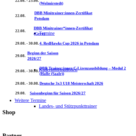
22.08. - 23.08.
(Wolmirstedt)
DBB Minitrainer:innen-Zertifikat
22.08.
Potsdam
DBB Minitrainer*innen-Zertifikat
22.08.
Termine
(Gera)
29.08. - 30.08.
4. RedHawks Cup 2026 in Potsdam
Beginn der Saison
29.08.
2026/27
DBB Trainer:innen C-Lizenzausbildung – Modul 2
Kaderinformationen
29.08. - 30.08.
(Halle (Saale))
29.08. - 30.08.
Deutsche 3x3 U18 Meisterschaft 2026
29.08.
Saisonbeginn für Saison 2026/27
Weitere Termine
Landes- und Stützpunkttrainer
Shop
Partner