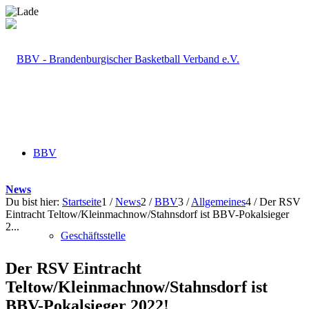
BBV
News
Du bist hier:
Startseite
1
/
News
2
/
BBV
3
/
Allgemeines
4
/
Der RSV
Eintracht Teltow/Kleinmachnow/Stahnsdorf ist BBV-Pokalsieger
2...
Geschäftsstelle
Der RSV Eintracht
Teltow/Kleinmachnow/Stahnsdorf ist
BBV-Pokalsieger 2022!