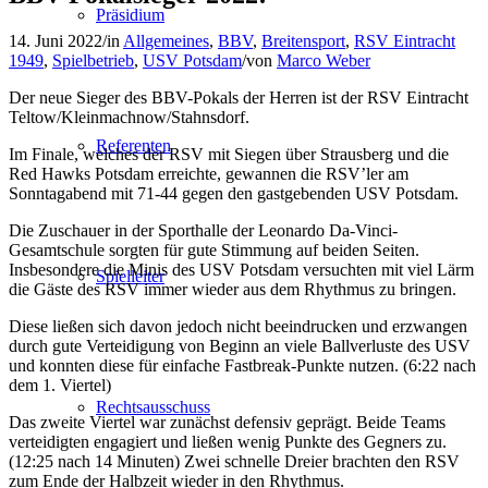
Präsidium
14. Juni 2022
/
in
Allgemeines
,
BBV
,
Breitensport
,
RSV Eintracht
1949
,
Spielbetrieb
,
USV Potsdam
/
von
Marco Weber
Der neue Sieger des BBV-Pokals der Herren ist der RSV Eintracht
Teltow/Kleinmachnow/Stahnsdorf.
Referenten
Im Finale, welches der RSV mit Siegen über Strausberg und die
Red Hawks Potsdam erreichte, gewannen die RSV’ler am
Sonntagabend mit 71-44 gegen den gastgebenden USV Potsdam.
Die Zuschauer in der Sporthalle der Leonardo Da-Vinci-
Gesamtschule sorgten für gute Stimmung auf beiden Seiten.
Insbesondere die Minis des USV Potsdam versuchten mit viel Lärm
Spielleiter
die Gäste des RSV immer wieder aus dem Rhythmus zu bringen.
Diese ließen sich davon jedoch nicht beeindrucken und erzwangen
durch gute Verteidigung von Beginn an viele Ballverluste des USV
und konnten diese für einfache Fastbreak-Punkte nutzen. (6:22 nach
dem 1. Viertel)
Rechtsausschuss
Das zweite Viertel war zunächst defensiv geprägt. Beide Teams
verteidigten engagiert und ließen wenig Punkte des Gegners zu.
(12:25 nach 14 Minuten) Zwei schnelle Dreier brachten den RSV
zum Ende der Halbzeit wieder in den Rhythmus.