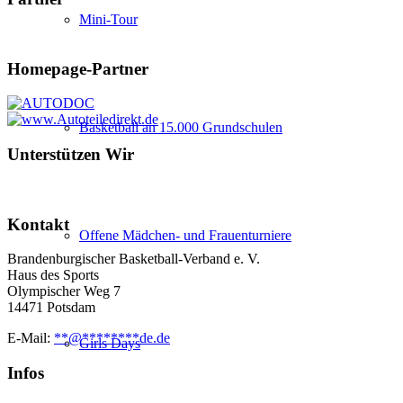
Mini-Tour
Homepage-Partner
Basketball an 15.000 Grundschulen
Unterstützen Wir
Kontakt
Offene Mädchen- und Frauenturniere
Brandenburgischer Basketball-Verband e. V.
Haus des Sports
Olympischer Weg 7
14471 Potsdam
E-Mail:
**
@
********
de.de
Girls Days
Infos