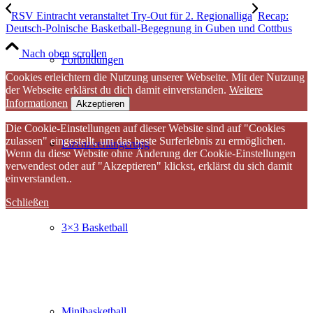
RSV Eintracht veranstaltet Try-Out für 2. Regionalliga
Recap:
Deutsch-Polnische Basketball-Begegnung in Guben und Cottbus
Nach oben scrollen
Fortbildungen
Cookies erleichtern die Nutzung unserer Webseite. Mit der Nutzung
der Webseite erklärst du dich damit einverstanden.
Weitere
Informationen
Akzeptieren
Die Cookie-Einstellungen auf dieser Website sind auf "Cookies
zulassen" eingestellt, um das beste Surferlebnis zu ermöglichen.
Lizenzverlängerung
Wenn du diese Website ohne Änderung der Cookie-Einstellungen
verwendest oder auf "Akzeptieren" klickst, erklärst du sich damit
einverstanden..
Schließen
3×3 Basketball
Minibasketball