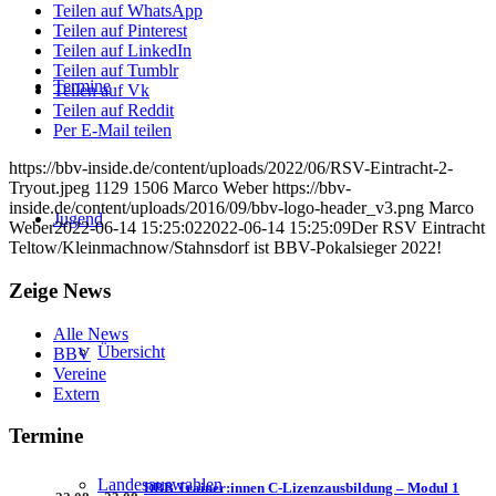
Teilen auf WhatsApp
Teilen auf Pinterest
Teilen auf LinkedIn
Teilen auf Tumblr
Termine
Teilen auf Vk
Teilen auf Reddit
Per E-Mail teilen
https://bbv-inside.de/content/uploads/2022/06/RSV-Eintracht-2-
Tryout.jpeg
1129
1506
Marco Weber
https://bbv-
inside.de/content/uploads/2016/09/bbv-logo-header_v3.png
Marco
Jugend
Weber
2022-06-14 15:25:02
2022-06-14 15:25:09
Der RSV Eintracht
Teltow/Kleinmachnow/Stahnsdorf ist BBV-Pokalsieger 2022!
Zeige News
Alle News
Übersicht
BBV
Vereine
Extern
Termine
Landesauswahlen
DBB Trainer:innen C-Lizenzausbildung – Modul 1