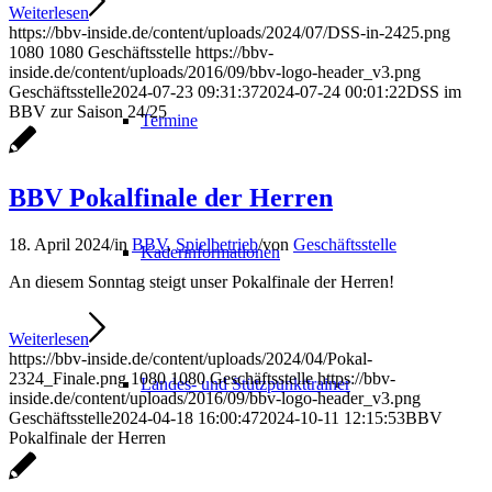
Weiterlesen
https://bbv-inside.de/content/uploads/2024/07/DSS-in-2425.png
1080
1080
Geschäftsstelle
https://bbv-
inside.de/content/uploads/2016/09/bbv-logo-header_v3.png
Geschäftsstelle
2024-07-23 09:31:37
2024-07-24 00:01:22
DSS im
BBV zur Saison 24/25
Termine
BBV Pokalfinale der Herren
18. April 2024
/
in
BBV
,
Spielbetrieb
/
von
Geschäftsstelle
Kaderinformationen
An diesem Sonntag steigt unser Pokalfinale der Herren!
Weiterlesen
https://bbv-inside.de/content/uploads/2024/04/Pokal-
2324_Finale.png
1080
1080
Geschäftsstelle
https://bbv-
Landes- und Stützpunkttrainer
inside.de/content/uploads/2016/09/bbv-logo-header_v3.png
Geschäftsstelle
2024-04-18 16:00:47
2024-10-11 12:15:53
BBV
Pokalfinale der Herren