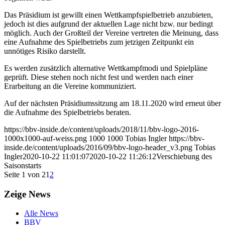
Das Präsidium ist gewillt einen Wettkampfspielbetrieb anzubieten,
jedoch ist dies aufgrund der aktuellen Lage nicht bzw. nur bedingt
möglich. Auch der Großteil der Vereine vertreten die Meinung, dass
eine Aufnahme des Spielbetriebs zum jetzigen Zeitpunkt ein
unnötiges Risiko darstellt.
Es werden zusätzlich alternative Wettkampfmodi und Spielpläne
geprüft. Diese stehen noch nicht fest und werden nach einer
Erarbeitung an die Vereine kommuniziert.
Auf der nächsten Präsidiumssitzung am 18.11.2020 wird erneut über
die Aufnahme des Spielbetriebs beraten.
https://bbv-inside.de/content/uploads/2018/11/bbv-logo-2016-
1000x1000-auf-weiss.png
1000
1000
Tobias Ingler
https://bbv-
inside.de/content/uploads/2016/09/bbv-logo-header_v3.png
Tobias
Ingler
2020-10-22 11:01:07
2020-10-22 11:26:12
Verschiebung des
Saisonstarts
Seite 1 von 2
1
2
Zeige News
Alle News
BBV