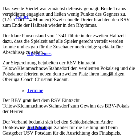
Das zweite Viertel war zunächst defensiv geprägt. Beide Teams
verteidigten engagiert und ließen wenig Punkte des Gegners zu.
Trainer
(12:25 nach 14 Minuten) Zwei schnelle Dreier brachten den RSV
zum Ende der Halbzeit wieder in den Rhythmus.
Der klare Pausenstand von 13:41 führte in der zweiten Halbzeit
dazu, dass die Spielzeit auf alle Spieler gerecht verteilt werden
konnte und es gab für die Zuschauer noch einige spektakuläre
Abschlüsse zu sehen.
Allgemeines
Zur Siegerehrung bejubelten der RSV Eintracht
Teltow/Kleinmachnow/Stahnsdorf den verdienten Pokalsieg und die
Potsdamer feierten neben dem zweiten Platz ihren langjährigen
Oberliga-Coach Christian Radant.
Termine
Der BBV gratuliert dem RSV Eintracht
Teltow/Kleinmachnow/Stahnsdorf zum Gewinn des BBV-Pokals
der Herren.
Der Verband bedankt sich bei den Schiedsrichtern Andre
Dobkowicz und Jonathan Xander für die Leitung und beim
Ausbildung
Gastgeber USV Potsdam für die Ausrichtung des Finalspiels.