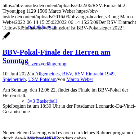
https://bbv-inside.de/content/uploads/2022/06/RSV-Eintracht-2-
Tryout.jpeg
1129
1506
Marco Weber
https://bbv-
inside.de/content/uploads/2016/09/bbv-logo-header_v3.png
Marco
Weber
2022-06-14 15:25:02
2022-06-14 15:25:09
Der RSV Eintracht
Fortbildungen
Teltow/Kleinmachnow/Stahnsdorf ist BBV-Pokalsieger 2022!
BBV-Pokal-Finale der Herren am
Sonntag
Lizenzverlängerung
10. Juni 2022
/
in
Allgemeines
,
BBV
,
RSV Eintracht 1949
,
Spielbetrieb
,
USV Potsdam
/
von
Marco Weber
Am Sonntag, den 12.06.22, findet das Finale im BBV-Pokal der
Herren statt.
3×3 Basketball
Spielbeginn ist um 18:30 Uhr in der Potsdamer Leonardo-Da-Vinci-
Gesamtschule.
Neben einem Catering wird es noch ein kleines Rahmenprogramm
durch den Ausrichter USV Potsdam geben.
Minibasketball