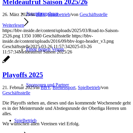
Meldeaufruf Saison 2025/26
Jugendausschuss
26. März 2025
/
in
BBV
,
Spielbetrieb
/
von
Geschäftsstelle
Weiterlesen
https://bbv-inside.de/content/uploads/2025/03/Road-to-Saison-
2526.png
1350
1080
Geschäftsstelle
https://bbv-
inside.de/content/uploads/2016/09/bbv-logo-header_v3.png
Geschäftsstelle
2025-03-26 11:57:34
2025-03-26
Finde deinen Verein
11:57:34
Meldeaufruf Saison 2025/26
Playoffs 2025
Sponsoren und Partner
21. Februar 2025
/
in
BBV
,
Breitensport
,
Spielbetrieb
/
von
Geschäftsstelle
Die Playoffs stehen an, dieses und das kommende Wochenende geht
es in der Meisterrunde und Abstiegsrunde der Oberliga Herren um
alles.
Spielbetrieb
Wir wünschen allen Vereinen viel Erfolg.