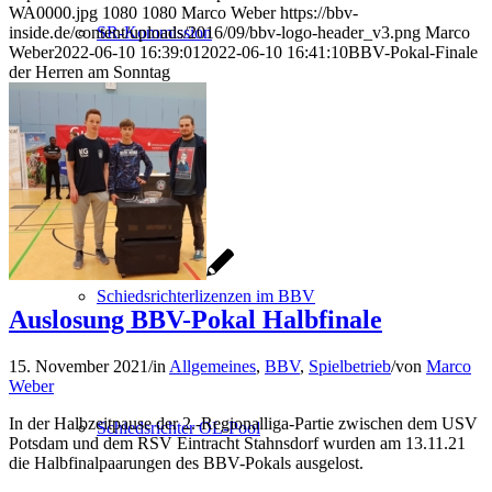
WA0000.jpg
1080
1080
Marco Weber
https://bbv-
inside.de/content/uploads/2016/09/bbv-logo-header_v3.png
Marco
SR-Kommission
Weber
2022-06-10 16:39:01
2022-06-10 16:41:10
BBV-Pokal-Finale
der Herren am Sonntag
Termine
Schiedsrichterlizenzen im BBV
Auslosung BBV-Pokal Halbfinale
15. November 2021
/
in
Allgemeines
,
BBV
,
Spielbetrieb
/
von
Marco
Weber
In der Halbzeitpause der 2.-Regionalliga-Partie zwischen dem USV
Schiedsrichter OL-Pool
Potsdam und dem RSV Eintracht Stahnsdorf wurden am 13.11.21
die Halbfinalpaarungen des BBV-Pokals ausgelost.