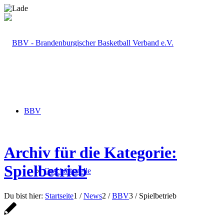
BBV
Archiv für die Kategorie:
Spielbetrieb
Geschäftsstelle
Du bist hier:
Startseite
1
/
News
2
/
BBV
3
/
Spielbetrieb