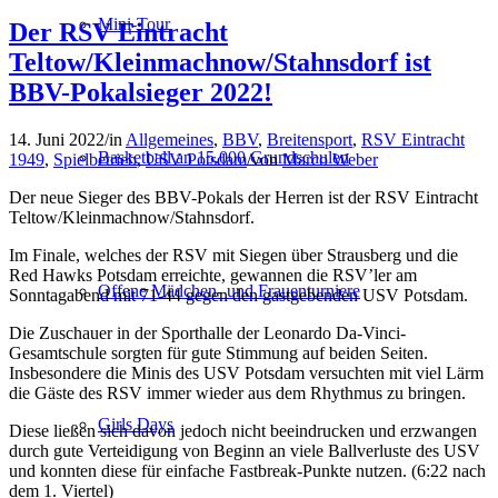
Mini-Tour
Der RSV Eintracht
Teltow/Kleinmachnow/Stahnsdorf ist
BBV-Pokalsieger 2022!
14. Juni 2022
/
in
Allgemeines
,
BBV
,
Breitensport
,
RSV Eintracht
Basketball an 15.000 Grundschulen
1949
,
Spielbetrieb
,
USV Potsdam
/
von
Marco Weber
Der neue Sieger des BBV-Pokals der Herren ist der RSV Eintracht
Teltow/Kleinmachnow/Stahnsdorf.
Im Finale, welches der RSV mit Siegen über Strausberg und die
Red Hawks Potsdam erreichte, gewannen die RSV’ler am
Offene Mädchen- und Frauenturniere
Sonntagabend mit 71-44 gegen den gastgebenden USV Potsdam.
Die Zuschauer in der Sporthalle der Leonardo Da-Vinci-
Gesamtschule sorgten für gute Stimmung auf beiden Seiten.
Insbesondere die Minis des USV Potsdam versuchten mit viel Lärm
die Gäste des RSV immer wieder aus dem Rhythmus zu bringen.
Girls Days
Diese ließen sich davon jedoch nicht beeindrucken und erzwangen
durch gute Verteidigung von Beginn an viele Ballverluste des USV
und konnten diese für einfache Fastbreak-Punkte nutzen. (6:22 nach
dem 1. Viertel)