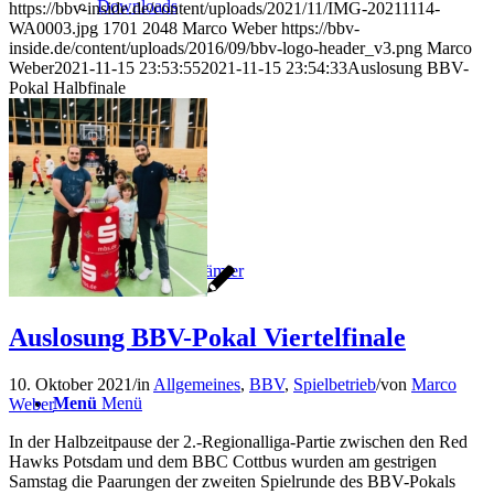
Downloads
https://bbv-inside.de/content/uploads/2021/11/IMG-20211114-
WA0003.jpg
1701
2048
Marco Weber
https://bbv-
inside.de/content/uploads/2016/09/bbv-logo-header_v3.png
Marco
Weber
2021-11-15 23:53:55
2021-11-15 23:54:33
Auslosung BBV-
Pokal Halbfinale
Shop
Jobs und Ehrenämter
Auslosung BBV-Pokal Viertelfinale
10. Oktober 2021
/
in
Allgemeines
,
BBV
,
Spielbetrieb
/
von
Marco
Menü
Menü
Weber
In der Halbzeitpause der 2.-Regionalliga-Partie zwischen den Red
Hawks Potsdam und dem BBC Cottbus wurden am gestrigen
Samstag die Paarungen der zweiten Spielrunde des BBV-Pokals