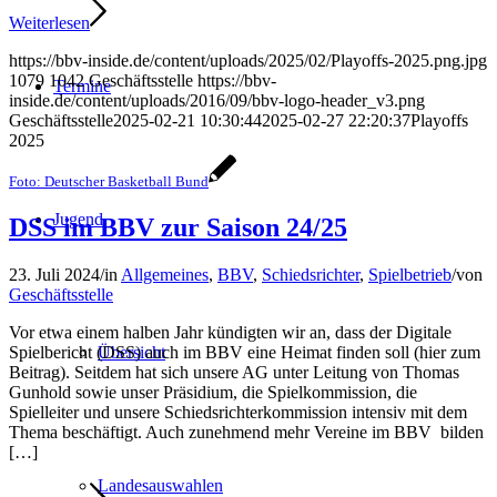
Weiterlesen
https://bbv-inside.de/content/uploads/2025/02/Playoffs-2025.png.jpg
1079
1042
Geschäftsstelle
https://bbv-
Termine
inside.de/content/uploads/2016/09/bbv-logo-header_v3.png
Geschäftsstelle
2025-02-21 10:30:44
2025-02-27 22:20:37
Playoffs
2025
Foto: Deutscher Basketball Bund
Jugend
DSS im BBV zur Saison 24/25
23. Juli 2024
/
in
Allgemeines
,
BBV
,
Schiedsrichter
,
Spielbetrieb
/
von
Geschäftsstelle
Vor etwa einem halben Jahr kündigten wir an, dass der Digitale
Übersicht
Spielbericht (DSS) auch im BBV eine Heimat finden soll (hier zum
Beitrag). Seitdem hat sich unsere AG unter Leitung von Thomas
Gunhold sowie unser Präsidium, die Spielkommission, die
Spielleiter und unsere Schiedsrichterkommission intensiv mit dem
Thema beschäftigt. Auch zunehmend mehr Vereine im BBV bilden
[…]
Landesauswahlen