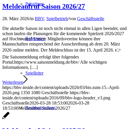
Präsidium
Meldeaufruf Saison 2026/27
28. März 2026
/
in
BBV
,
Spielbetrieb
/
von
Geschäftsstelle
Die aktuelle Saison ist noch nicht einmal in allen Ligen beendet, und
schon laufen die Planungen für die kommende Spielzeit 2026/2027
Referenten
auf Hochtouren! Unsere Mitgliedsvereine können ihre
Mannschaften entsprechend der Ausschreibung ab dem 20. März
2026 online melden. Der Meldeschluss ist der 15. April 2026. 👉
Die Saisonmeldung erfolgt über folgendes
Portal:https://www.saisonmeldung.de/bbv/ Alle wichtigen
Informationen, […]
Spielleiter
Weiterlesen
https://bbv-inside.de/content/uploads/2026/03/bis-zum-15.-April-
2026.png
1350
1080
Geschäftsstelle
https://bbv-
inside.de/content/uploads/2016/09/bbv-logo-header_v3.png
Geschäftsstelle
2026-03-28 18:53:00
2026-03-28
Rechtsausschuss
18:53:00
Meldeaufruf Saison 2026/27