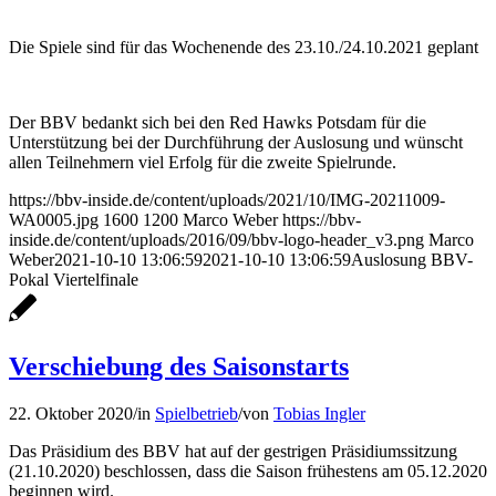
Die Spiele sind für das Wochenende des 23.10./24.10.2021 geplant
Der BBV bedankt sich bei den Red Hawks Potsdam für die
Unterstützung bei der Durchführung der Auslosung und wünscht
allen Teilnehmern viel Erfolg für die zweite Spielrunde.
https://bbv-inside.de/content/uploads/2021/10/IMG-20211009-
WA0005.jpg
1600
1200
Marco Weber
https://bbv-
inside.de/content/uploads/2016/09/bbv-logo-header_v3.png
Marco
Weber
2021-10-10 13:06:59
2021-10-10 13:06:59
Auslosung BBV-
Pokal Viertelfinale
Verschiebung des Saisonstarts
22. Oktober 2020
/
in
Spielbetrieb
/
von
Tobias Ingler
Das Präsidium des BBV hat auf der gestrigen Präsidiumssitzung
(21.10.2020) beschlossen, dass die Saison frühestens am 05.12.2020
beginnen wird.