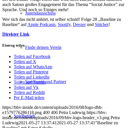
auch Satous großes Engagement für das Thema “Social Justice” zur
Sprache. Und noch so Einiges mehr!
Jugendausschuss
Wer sich das nicht anhört, ist selber schuld! Folge 28 „Baseline zu
Baseline“ auf
Apple Podcasts
,
Spotify
,
Deezer
und
Stitcher
!
Direkter Link
Eintrag teilen
Finde deinen Verein
Teilen auf Facebook
Teilen auf X
Teilen auf WhatsApp
Teilen auf Pinterest
Teilen auf LinkedIn
Sponsoren und Partner
Teilen auf Tumblr
Teilen auf Vk
Teilen auf Reddit
Per E-Mail teilen
https://bbv-inside.de/content/uploads/2016/08/logo-dbb-
e1579776286118.png
400
400
Petra Ludewig
https://bbv-
Spielbetrieb
inside.de/content/uploads/2016/09/bbv-logo-header_v3.png
Petra
Ludewig
2021-05-27 13:37:41
2021-05-27 13:37:41
“Baseline zu
Baseline” mit Satou Sabally