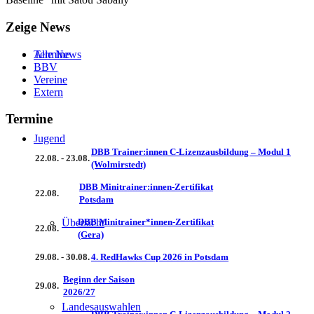
Zeige News
Alle News
Termine
BBV
Vereine
Extern
Termine
Jugend
DBB Trainer:innen C-Lizenzausbildung – Modul 1
22.08. - 23.08.
(Wolmirstedt)
DBB Minitrainer:innen-Zertifikat
22.08.
Potsdam
Übersicht
DBB Minitrainer*innen-Zertifikat
22.08.
(Gera)
29.08. - 30.08.
4. RedHawks Cup 2026 in Potsdam
Beginn der Saison
29.08.
2026/27
Landesauswahlen