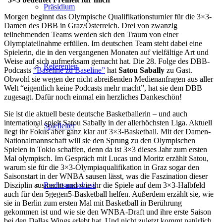
Präsidium
Morgen beginnt das Olympische Qualifikationsturnier für die 3×3-
Damen des DBB in Graz/Österreich. Drei von zwanzig
teilnehmenden Teams werden sich den Traum von einer
Olympiateilnahme erfüllen. Im deutschen Team steht dabei eine
Spielerin, die in den vergangenen Monaten auf vielfältige Art und
Weise auf sich aufmerksam gemacht hat. Die 28. Folge des DBB-
Referenten
Podcasts
“Baseline zu Baseline”
hat
Satou Sabally
zu Gast.
Obwohl sie wegen der nicht abreißenden Medienanfragen aus aller
Welt “eigentlich keine Podcasts mehr macht”, hat sie dem DBB
zugesagt. Dafür noch einmal ein herzliches Dankeschön!
Sie ist die aktuell beste deutsche Basketballerin – und auch
international spielt Satou Sabally in der allerhöchsten Liga. Aktuell
Spielleiter
liegt ihr Fokus aber ganz klar auf 3×3-Basketball. Mit der Damen-
Nationalmannschaft will sie den Sprung zu den Olympischen
Spielen in Tokio schaffen, denn da ist 3×3 dieses Jahr zum ersten
Mal olympisch. Im Gespräch mit Lucas und Moritz erzählt Satou,
warum sie für die 3×3-Olympiaqualifikation in Graz sogar den
Saisonstart in der WNBA sausen lässt, was die Faszination dieser
Disziplin ausmacht und wie ihr die Spiele auf dem 3×3-Halbfeld
Rechtsausschuss
auch für den 5gegen5-Basketball helfen. Außerdem erzählt sie, wie
sie in Berlin zum ersten Mal mit Basketball in Berührung
gekommen ist und wie sie den WNBA-Draft und ihre erste Saison
bei den Dallas Wings erlebt hat. Und nicht zuletzt kommt natürlich