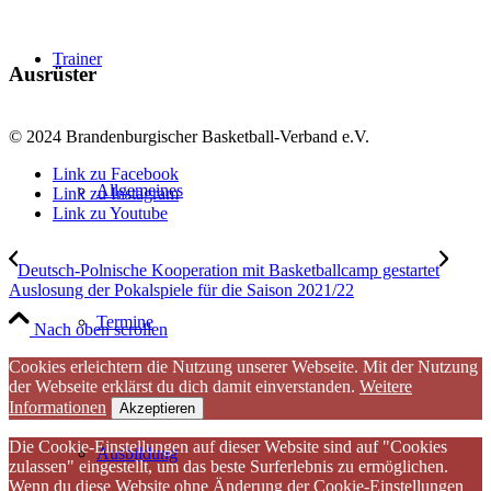
Trainer
Ausrüster
© 2024 Brandenburgischer Basketball-Verband e.V.
Link zu Facebook
Allgemeines
Link zu Instagram
Link zu Youtube
Deutsch-Polnische Kooperation mit Basketballcamp gestartet
Auslosung der Pokalspiele für die Saison 2021/22
Termine
Nach oben scrollen
Cookies erleichtern die Nutzung unserer Webseite. Mit der Nutzung
der Webseite erklärst du dich damit einverstanden.
Weitere
Informationen
Akzeptieren
Die Cookie-Einstellungen auf dieser Website sind auf "Cookies
Ausbildung
zulassen" eingestellt, um das beste Surferlebnis zu ermöglichen.
Wenn du diese Website ohne Änderung der Cookie-Einstellungen