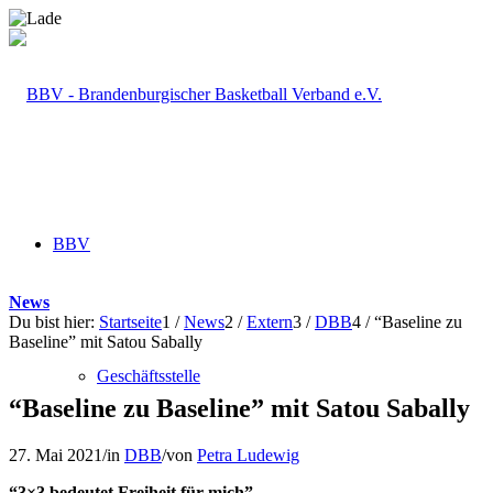
BBV
News
Du bist hier:
Startseite
1
/
News
2
/
Extern
3
/
DBB
4
/
“Baseline zu
Baseline” mit Satou Sabally
Geschäftsstelle
“Baseline zu Baseline” mit Satou Sabally
27. Mai 2021
/
in
DBB
/
von
Petra Ludewig
“3×3 bedeutet Freiheit für mich”