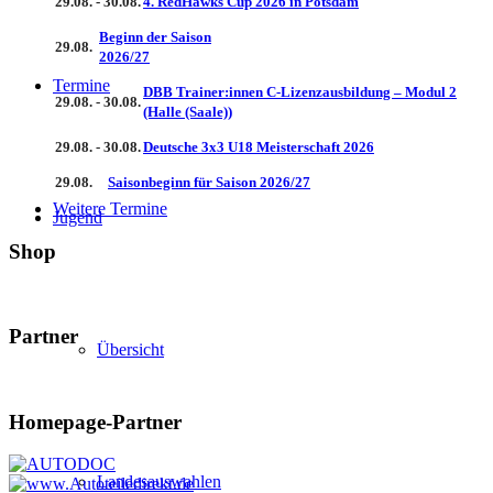
29.08. - 30.08.
4. RedHawks Cup 2026 in Potsdam
Beginn der Saison
29.08.
2026/27
Termine
DBB Trainer:innen C-Lizenzausbildung – Modul 2
29.08. - 30.08.
(Halle (Saale))
29.08. - 30.08.
Deutsche 3x3 U18 Meisterschaft 2026
29.08.
Saisonbeginn für Saison 2026/27
Weitere Termine
Jugend
Shop
Partner
Übersicht
Homepage-Partner
Landesauswahlen