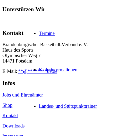
Unterstützen Wir
Kontakt
Termine
Brandenburgischer Basketball-Verband e. V.
Haus des Sports
Olympischer Weg 7
14471 Potsdam
Kaderinformationen
E-Mail:
**
@
********
de.de
Infos
Jobs und Ehrenämter
Shop
Landes- und Stützpunkttrainer
Kontakt
Downloads