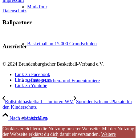
Impressum
Mini-Tour
Datenschutz
Ballpartner
Basketball an 15.000 Grundschulen
Ausrüster
© 2024 Brandenburgischer Basketball-Verband e.V.
Link zu Facebook
Link zu Instagram
Offene Mädchen- und Frauenturniere
Link zu Youtube
Rollstuhlbasketball – Junioren WM
Sportdeutschland-Plakate für
den Kinderschutz
Girls Days
Nach oben scrollen
Cookies erleichtern die Nutzung unserer Webseite. Mit der Nutzung
der Webseite erklärst du dich damit einverstanden.
Weitere