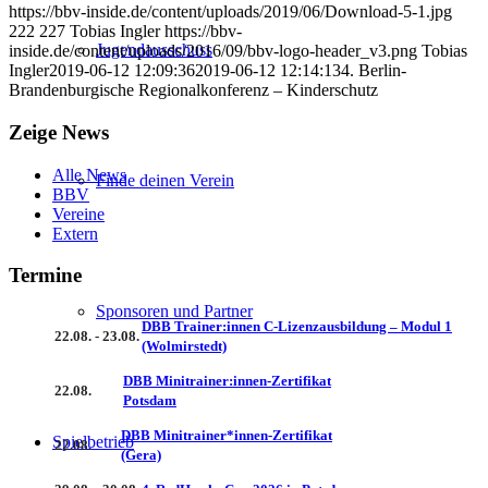
https://bbv-inside.de/content/uploads/2019/06/Download-5-1.jpg
222
227
Tobias Ingler
https://bbv-
Jugendausschuss
inside.de/content/uploads/2016/09/bbv-logo-header_v3.png
Tobias
Ingler
2019-06-12 12:09:36
2019-06-12 12:14:13
4. Berlin-
Brandenburgische Regionalkonferenz – Kinderschutz
Zeige News
Alle News
Finde deinen Verein
BBV
Vereine
Extern
Termine
Sponsoren und Partner
DBB Trainer:innen C-Lizenzausbildung – Modul 1
22.08. - 23.08.
(Wolmirstedt)
DBB Minitrainer:innen-Zertifikat
22.08.
Potsdam
DBB Minitrainer*innen-Zertifikat
Spielbetrieb
22.08.
(Gera)