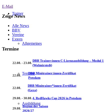
E-Mail
Trainer
Zeige News
Alle News
BBV
Vereine
Extern
Allgemeines
Termine
DBB Trainer:innen C-Lizenzausbildung – Modul 1
22.08. - 23.08.
(Wolmirstedt)
DBB Minitrainer:innen-Zertifikat
Termine
22.08.
Potsdam
DBB Minitrainer*innen-Zertifikat
22.08.
(Gera)
29.08. - 30.08.
4. RedHawks Cup 2026 in Potsdam
Ausbildung
Beginn der Saison
29.08.
2026/27