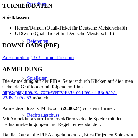
Präsidium
TURNIER-DATEN
Spielklassen:
Herren/Damen (Quali-Ticket für Deutsche Meisterschaftl)
U18w/m (Quali-Ticket für Deutsche Meisterschaft)
Referenten
DOWNLOADS (PDF)
Ausschreibung 3x3 Turnier Potsdam
ANMELDUNG
Spielleiter
Die Anmeldung auf der FIBA-Seite ist durch Klicken auf die unten
stehende Grafik oder mit folgendem Link
https://play.fiba3x3.com/events/40701cc8-fec5-4306-a7b7-
23d6d107ca53
möglich.
Anmeldeschluss ist Mittwoch (
26.06.24
) vor dem Turnier.
Rechtsausschuss
Mit Anmeldung zum Turnier erklären sich alle Spieler mit den
Teilnahmebedingungen und Regeln einverstanden.
Da die Tour an die FIBA angebunden ist, ist es für jede/n Spieler/in