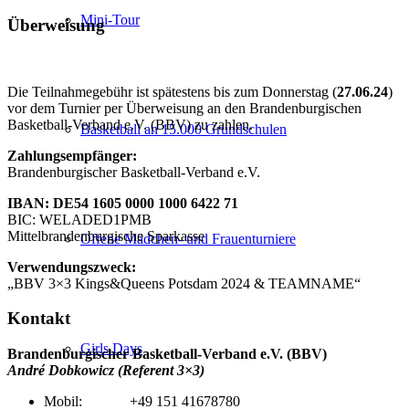
Mini-Tour
Überweisung
Die Teilnahmegebühr ist spätestens bis zum Donnerstag (
27.06.24
)
vor dem Turnier per Überweisung an den Brandenburgischen
Basketball-Verband e.V. (BBV) zu zahlen.
Basketball an 15.000 Grundschulen
Zahlungsempfänger:
Brandenburgischer Basketball-Verband e.V.
IBAN: DE54 1605 0000 1000 6422 71
BIC: WELADED1PMB
Mittelbrandenburgische Sparkasse
Offene Mädchen- und Frauenturniere
Verwendungszweck:
„BBV 3×3 Kings&Queens Potsdam 2024 & TEAMNAME“
Kontakt
Girls Days
Brandenburgischer Basketball-Verband e.V. (BBV)
André Dobkowicz (Referent 3×3)
Mobil: +49 151 41678780