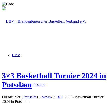
BBV
3×3 Basketball Turnier 2024 in
Potsdam
Geschäftsstelle
Du bist hier:
Startseite
1
/
News
2
/
3X3
3
/
3×3 Basketball Turnier
2024 in Potsdam