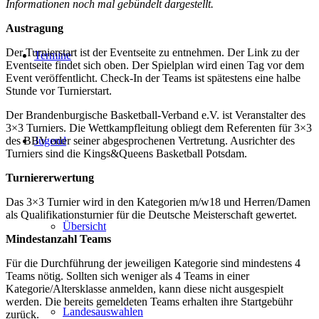
Informationen noch mal gebündelt dargestellt.
Austragung
Der Turnierstart ist der Eventseite zu entnehmen. Der Link zu der
Termine
Eventseite findet sich oben. Der Spielplan wird einen Tag vor dem
Event veröffentlicht. Check-In der Teams ist spätestens eine halbe
Stunde vor Turnierstart.
Der Brandenburgische Basketball-Verband e.V. ist Veranstalter des
3×3 Turniers. Die Wettkampfleitung obliegt dem Referenten für 3×3
des BBV oder seiner abgesprochenen Vertretung. Ausrichter des
Jugend
Turniers sind die Kings&Queens Basketball Potsdam.
Turniererwertung
Das 3×3 Turnier wird in den Kategorien m/w18 und Herren/Damen
als Qualifikationsturnier für die Deutsche Meisterschaft gewertet.
Übersicht
Mindestanzahl Teams
Für die Durchführung der jeweiligen Kategorie sind mindestens 4
Teams nötig. Sollten sich weniger als 4 Teams in einer
Kategorie/Altersklasse anmelden, kann diese nicht ausgespielt
werden. Die bereits gemeldeten Teams erhalten ihre Startgebühr
Landesauswahlen
zurück.