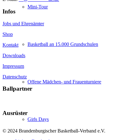
Mini-Tour
Infos
Jobs und Ehrenämter
Shop
Basketball an 15.000 Grundschulen
Kontakt
Downloads
Impressum
Datenschutz
Offene Mädchen- und Frauenturniere
Ballpartner
Ausrüster
Girls Days
© 2024 Brandenburgischer Basketball-Verband e.V.