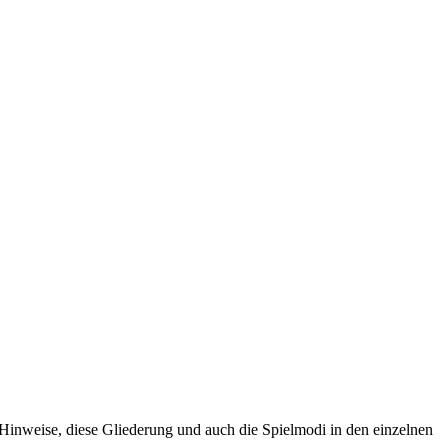
 Hinweise, diese Gliederung und auch die Spielmodi in den einzelnen