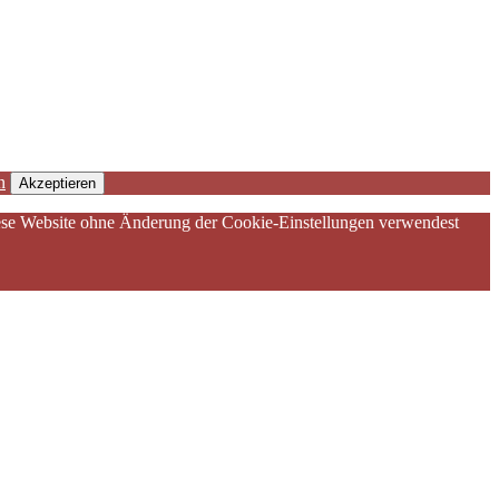
n
Akzeptieren
diese Website ohne Änderung der Cookie-Einstellungen verwendest