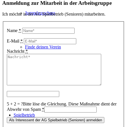
Anmeldung zur Mitarbeit in der Arbeitsgruppe
Jugendausschuss
Ich möchte in der AG Spielbetrieb (Senioren) mitarbeiten.
Name
*
E-Mail
*
Finde deinen Verein
Nachricht
*
Sponsoren und Partner
5 + 2 = ?
Bitte löse die Gleichung. Diese Maßnahme dient der
Abwehr von Spam
*
Spielbetrieb