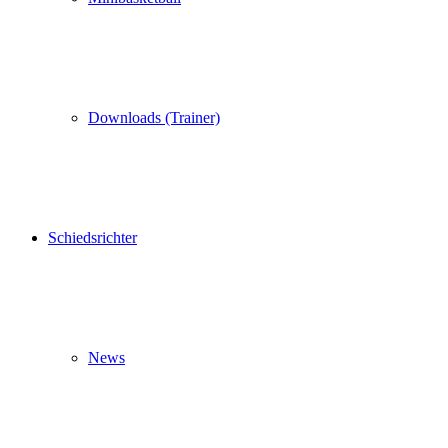
Downloads (Trainer)
Schiedsrichter
News