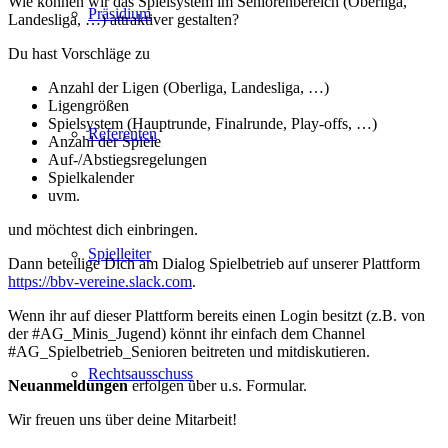
Wie können wir das Spielsystem im Seniorenbereich (Oberliga,
Präsidium
Landesliga, …) attraktiver gestalten?
Du hast Vorschläge zu
Anzahl der Ligen (Oberliga, Landesliga, …)
Ligengrößen
Spielsystem (Hauptrunde, Finalrunde, Play-offs, …)
Referenten
Anzahl der Spiele
Auf-/Abstiegsregelungen
Spielkalender
uvm.
und möchtest dich einbringen.
Spielleiter
Dann beteilige Dich am Dialog Spielbetrieb auf unserer Plattform
https://bbv-vereine.slack.com
.
Wenn ihr auf dieser Plattform bereits einen Login besitzt (z.B. von
der #AG_Minis_Jugend) könnt ihr einfach dem Channel
#AG_Spielbetrieb_Senioren beitreten und mitdiskutieren.
Rechtsausschuss
Neuanmeldungen
erfolgen über u.s. Formular.
Wir freuen uns über deine Mitarbeit!