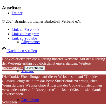
Ausrüster
Trainer
© 2024 Brandenburgischer Basketball-Verband e.V.
Link zu Facebook
Link zu Instagram
Link zu Youtube
Allgemeines
Nach oben scrollen
Cookies erleichtern die Nutzung unserer Webseite. Mit der Nutzung
der Webseite erklärst du dich damit einverstanden.
Weitere
Informationen
Akzeptieren
Termine
Die Cookie-Einstellungen auf dieser Website sind auf "Cookies
zulassen" eingestellt, um das beste Surferlebnis zu ermöglichen.
Wenn du diese Website ohne Änderung der Cookie-Einstellungen
verwendest oder auf "Akzeptieren" klickst, erklärst du sich damit
einverstanden..
Ausbildung
Schließen