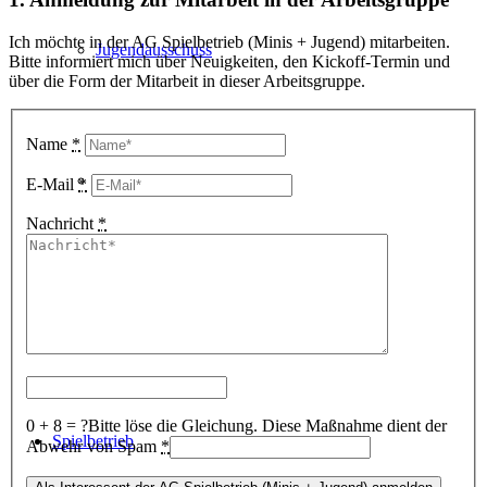
Ich möchte in der AG Spielbetrieb (Minis + Jugend) mitarbeiten.
Jugendausschuss
Bitte informiert mich über Neuigkeiten, den Kickoff-Termin und
über die Form der Mitarbeit in dieser Arbeitsgruppe.
Name
*
Finde deinen Verein
E-Mail
*
Nachricht
*
Sponsoren und Partner
0 + 8 = ?
Bitte löse die Gleichung. Diese Maßnahme dient der
Spielbetrieb
Abwehr von Spam
*