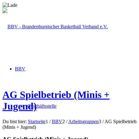
BBV
AG Spielbetrieb (Minis +
Jugend)
Geschäftsstelle
Du bist hier:
Startseite
1
/
BBV
2
/
Arbeitsgruppen
3
/
AG Spielbetrieb
(Minis + Jugend)