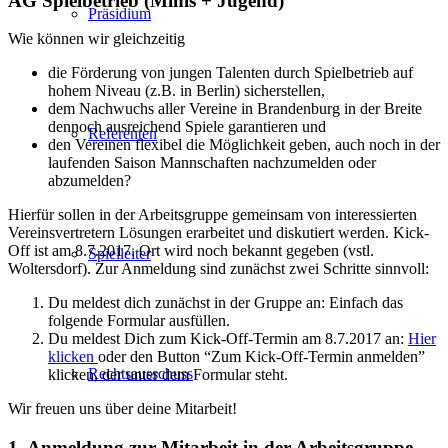
AG Spielbetrieb (Minis + Jugend)
Präsidium
Wie können wir gleichzeitig
die Förderung von jungen Talenten durch Spielbetrieb auf
hohem Niveau (z.B. in Berlin) sicherstellen,
dem Nachwuchs aller Vereine in Brandenburg in der Breite
dennoch ausreichend Spiele garantieren und
Referenten
den Vereinen flexibel die Möglichkeit geben, auch noch in der
laufenden Saison Mannschaften nachzumelden oder
abzumelden?
Hierfür sollen in der Arbeitsgruppe gemeinsam von interessierten
Vereinsvertretern Lösungen erarbeitet und diskutiert werden. Kick-
Off ist am 8.7.2017. Ort wird noch bekannt gegeben (vstl.
Spielleiter
Woltersdorf). Zur Anmeldung sind zunächst zwei Schritte sinnvoll:
Du meldest dich zunächst in der Gruppe an: Einfach das
folgende Formular ausfüllen.
Du meldest Dich zum Kick-Off-Termin am 8.7.2017 an:
Hier
klicken
oder den Button “Zum Kick-Off-Termin anmelden”
Rechtsausschuss
klicken, der unter dem Formular steht.
Wir freuen uns über deine Mitarbeit!
1. Anmeldung zur Mitarbeit in der Arbeitsgruppe