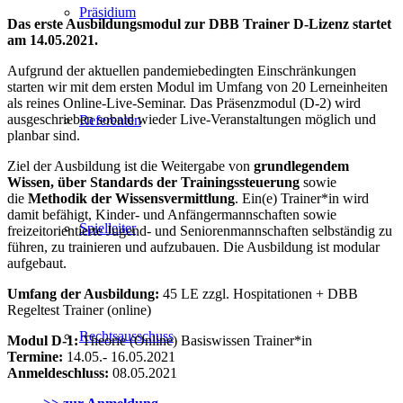
Präsidium
Das erste Ausbildungsmodul zur DBB Trainer D-Lizenz startet
am 14.05.2021.
Aufgrund der aktuellen pandemiebedingten Einschränkungen
starten wir mit dem ersten Modul im Umfang von 20 Lerneinheiten
als reines Online-Live-Seminar. Das Präsenzmodul (D-2) wird
ausgeschrieben sobald wieder Live-Veranstaltungen möglich und
Referenten
planbar sind.
Ziel der Ausbildung ist die Weitergabe von
grundlegendem
Wissen, über
Standards der Trainingssteuerung
sowie
die
Methodik der Wissensvermittlung
. Ein(e) Trainer*in wird
damit befähigt, Kinder- und Anfängermannschaften sowie
Spielleiter
freizeitorientierte Jugend- und Seniorenmannschaften selbständig zu
führen, zu trainieren und aufzubauen. Die Ausbildung ist modular
aufgebaut.
Umfang der Ausbildung:
45 LE zzgl. Hospitationen + DBB
Regeltest Trainer (online)
Rechtsausschuss
Modul D-1:
Theorie (Online) Basiswissen Trainer*in
Termine:
14.05.- 16.05.2021
Anmeldeschluss:
08.05.2021