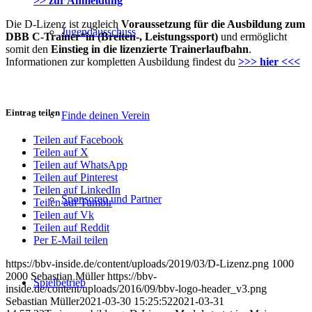
>> zur Anmeldung
Die D-Lizenz ist zugleich
Voraussetzung für die Ausbildung zum
Jugendausschuss
DBB C-Trainer*in (Breiten-, Leistungssport)
und ermöglicht
somit den
Einstieg in die lizenzierte Trainerlaufbahn
.
Informationen zur kompletten Ausbildung findest du
>>> hier <<<
Eintrag teilen
Finde deinen Verein
Teilen auf Facebook
Teilen auf X
Teilen auf WhatsApp
Teilen auf Pinterest
Teilen auf LinkedIn
Sponsoren und Partner
Teilen auf Tumblr
Teilen auf Vk
Teilen auf Reddit
Per E-Mail teilen
https://bbv-inside.de/content/uploads/2019/03/D-Lizenz.png
1000
2000
Sebastian Müller
https://bbv-
Spielbetrieb
inside.de/content/uploads/2016/09/bbv-logo-header_v3.png
Sebastian Müller
2021-03-30 15:25:52
2021-03-31