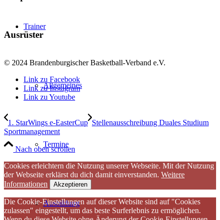
Trainer
Ausrüster
© 2024 Brandenburgischer Basketball-Verband e.V.
Link zu Facebook
Allgemeines
Link zu Instagram
Link zu Youtube
1. StarWings e-EasterCup
Stellenausschreibung Duales Studium
Sportmanagement
Termine
Nach oben scrollen
Cookies erleichtern die Nutzung unserer Webseite. Mit der Nutzung
der Webseite erklärst du dich damit einverstanden.
Weitere
Informationen
Akzeptieren
Die Cookie-Einstellungen auf dieser Website sind auf "Cookies
Ausbildung
zulassen" eingestellt, um das beste Surferlebnis zu ermöglichen.
Wenn du diese Website ohne Änderung der Cookie-Einstellungen