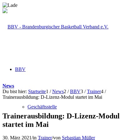
BBV
News
Du bist hier:
Startseite
1
/
News
2
/
BBV
3
/
Trainer
4
/
Trainerausbildung: D-Lizenz-Modul startet im Mai
Geschäftsstelle
Trainerausbildung: D-Lizenz-Modul
startet im Mai
30. März 2021
/
in
Trainer
/
von
Sebastian Müller