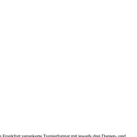
Frankfurt verankerte Turnierformat mit jeweils drei Damen- und