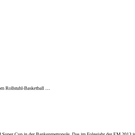
m Rollstuhl-Basketball …
Super Cup in der Bankenmetropole. Das im Folgejahr der EM 2013 in 