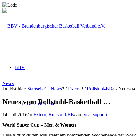
BBV
News
Du bist hier:
Startseite
1
/
News
2
/
Extern
3
/
Rollstuhl-BB
4
/
Neues vo
Neues vom Rollstuhl-Basketball …
Geschäftsstelle
14. Juli 2016
/
in
Extern
,
Rollstuhl-BB
/
von
vcat.support
World Super Cup – Men & Women
Bereits zum dritten Mal steigt am kommenden Wochenende der World 