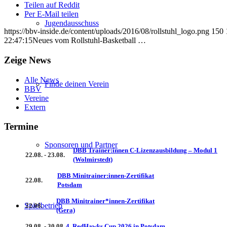
Teilen auf Reddit
Per E-Mail teilen
Jugendausschuss
https://bbv-inside.de/content/uploads/2016/08/rollstuhl_logo.png
150
22:47:15
Neues vom Rollstuhl-Basketball …
Zeige News
Alle News
Finde deinen Verein
BBV
Vereine
Extern
Termine
Sponsoren und Partner
DBB Trainer:innen C-Lizenzausbildung – Modul 1
22.08. - 23.08.
(Wolmirstedt)
DBB Minitrainer:innen-Zertifikat
22.08.
Potsdam
DBB Minitrainer*innen-Zertifikat
Spielbetrieb
22.08.
(Gera)
29.08. - 30.08.
4. RedHawks Cup 2026 in Potsdam