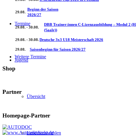
Beginn der Saison
29.08.
2026/27
Termine
DBB Trainer:innen C-Lizenzausbildung – Modul 2 (H
29.08. - 30.08.
(Saale))
29.08. - 30.08.
Deutsche 3x3 U18 Meisterschaft 2026
29.08.
Saisonbeginn für Saison 2026/27
Weitere Termine
Jugend
Shop
Partner
Übersicht
Homepage-Partner
Landesauswahlen