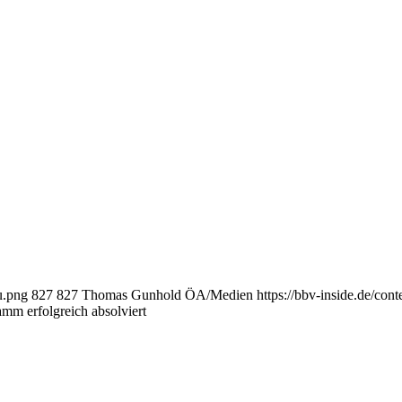
u.png
827
827
Thomas Gunhold ÖA/Medien
https://bbv-inside.de/co
m erfolgreich absolviert