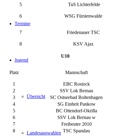
5
TuS Lichterfelde
6
WSG Fürstenwalde
Termine
7
Friedenauer TSC
8
KSV Ajax
U10
Jugend
Platz
Mannschaft
1
EBC Rostock
2
SSV Lok Bernau
Übersicht
3
SC Ostseebad Boltenhagen
4
SG Einheit Pankow
5
BC Ottendorf-Okrilla
6
SSV Lok Bernau w
7
Freibeuter 2010
8
TSC Spandau
Landesauswahlen