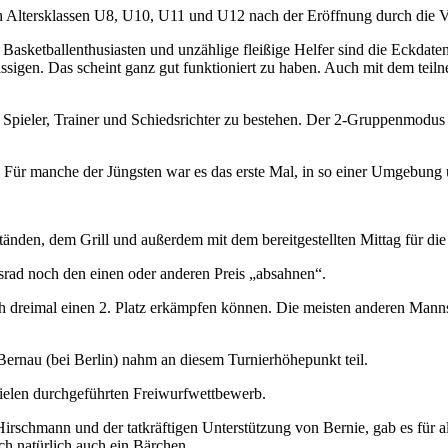
en Altersklassen U8, U10, U11 und U12 nach der Eröffnung durch die V
e Basketballenthusiasten und unzählige fleißige Helfer sind die Eckdat
igen. Das scheint ganz gut funktioniert zu haben. Auch mit dem teilne
ieler, Trainer und Schiedsrichter zu bestehen. Der 2-Gruppenmodus je
t. Für manche der Jüngsten war es das erste Mal, in so einer Umgebung 
änden, dem Grill und außerdem mit dem bereitgestellten Mittag für di
rad noch den einen oder anderen Preis „absahnen“.
dreimal einen 2. Platz erkämpfen können. Die meisten anderen Mannsch
ernau (bei Berlin) nahm an diesem Turnierhöhepunkt teil.
ielen durchgeführten Freiwurfwettbewerb.
rschmann und der tatkräftigen Unterstützung von Bernie, gab es für al
ich natürlich auch ein Bärchen.