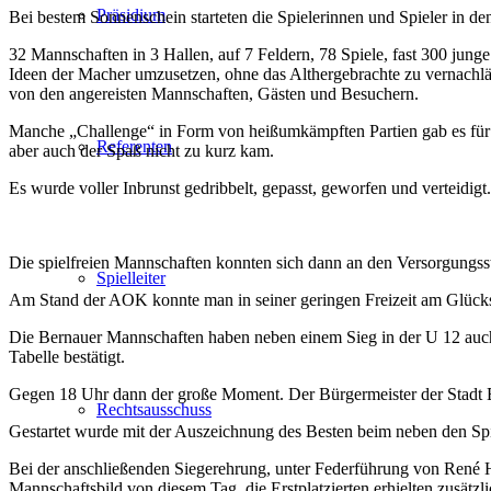
Präsidium
Bei bestem Sonnenschein starteten die Spielerinnen und Spieler in d
32 Mannschaften in 3 Hallen, auf 7 Feldern, 78 Spiele, fast 300 jung
Ideen der Macher umzusetzen, ohne das Althergebrachte zu vernachläss
von den angereisten Mannschaften, Gästen und Besuchern.
Manche „Challenge“ in Form von heißumkämpften Partien gab es für Sp
Referenten
aber auch der Spaß nicht zu kurz kam.
Es wurde voller Inbrunst gedribbelt, gepasst, geworfen und verteidig
Die spielfreien Mannschaften konnten sich dann an den Versorgungsst
Spielleiter
Am Stand der AOK konnte man in seiner geringen Freizeit am Glücks
Die Bernauer Mannschaften haben neben einem Sieg in der U 12 auch 
Tabelle bestätigt.
Gegen 18 Uhr dann der große Moment. Der Bürgermeister der Stadt B
Rechtsausschuss
Gestartet wurde mit der Auszeichnung des Besten beim neben den Sp
Bei der anschließenden Siegerehrung, unter Federführung von René Hi
Mannschaftsbild von diesem Tag, die Erstplatzierten erhielten zusätzl