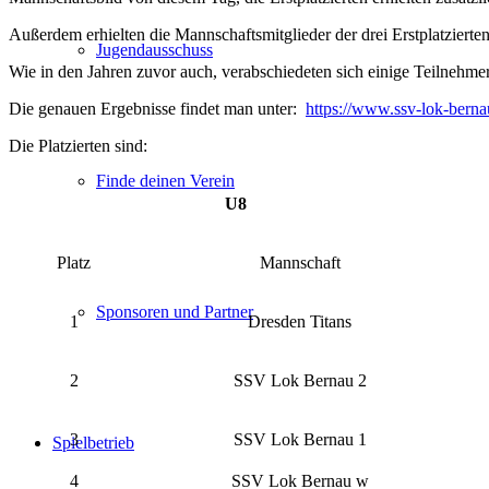
Außerdem erhielten die Mannschaftsmitglieder der drei Erstplatzierten
Jugendausschuss
Wie in den Jahren zuvor auch, verabschiedeten sich einige Teilneh
Die genauen Ergebnisse findet man unter:
https://www.ssv-lok-berna
Die Platzierten sind:
Finde deinen Verein
U8
Platz
Mannschaft
Sponsoren und Partner
1
Dresden Titans
2
SSV Lok Bernau 2
3
SSV Lok Bernau 1
Spielbetrieb
4
SSV Lok Bernau w