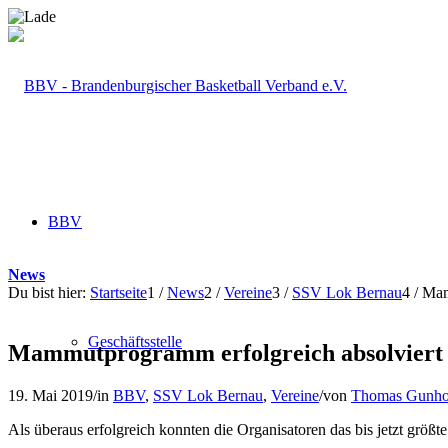
BBV
News
Du bist hier:
Startseite
1
/
News
2
/
Vereine
3
/
SSV Lok Bernau
4
/
Mam
Geschäftsstelle
Mammutprogramm erfolgreich absolviert
19. Mai 2019
/
in
BBV
,
SSV Lok Bernau
,
Vereine
/
von
Thomas Gunho
Als überaus erfolgreich konnten die Organisatoren das bis jetzt größt