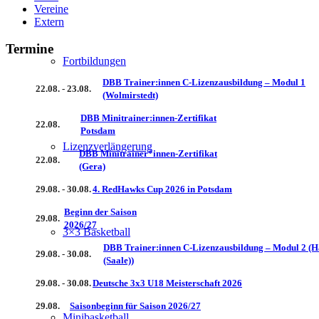
Vereine
Extern
Termine
Fortbildungen
DBB Trainer:innen C-Lizenzausbildung – Modul 1
22.08. - 23.08.
(Wolmirstedt)
DBB Minitrainer:innen-Zertifikat
22.08.
Potsdam
Lizenzverlängerung
DBB Minitrainer*innen-Zertifikat
22.08.
(Gera)
29.08. - 30.08.
4. RedHawks Cup 2026 in Potsdam
Beginn der Saison
29.08.
2026/27
3×3 Basketball
DBB Trainer:innen C-Lizenzausbildung – Modul 2 (H
29.08. - 30.08.
(Saale))
29.08. - 30.08.
Deutsche 3x3 U18 Meisterschaft 2026
29.08.
Saisonbeginn für Saison 2026/27
Minibasketball