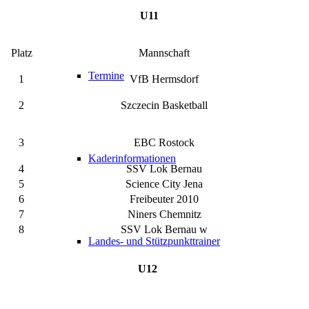
U11
Platz
Mannschaft
Termine
1
VfB Hermsdorf
2
Szczecin Basketball
3
EBC Rostock
Kaderinformationen
4
SSV Lok Bernau
5
Science City Jena
6
Freibeuter 2010
7
Niners Chemnitz
8
SSV Lok Bernau w
Landes- und Stützpunkttrainer
U12