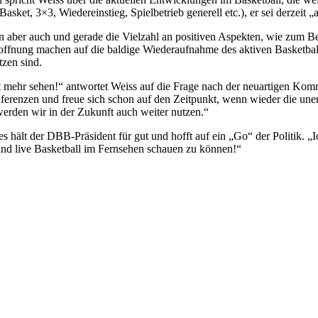
et, 3×3, Wiedereinstieg, Spielbetrieb generell etc.), er sei derzeit „
ber auch und gerade die Vielzahl an positiven Aspekten, wie zum Beis
fnung machen auf die baldige Wiederaufnahme des aktiven Basketballspie
zen sind.
 mehr sehen!“ antwortet Weiss auf die Frage nach der neuartigen Komm
onferenzen und freue sich schon auf den Zeitpunkt, wenn wieder die u
erden wir in der Zukunft auch weiter nutzen.“
hält der DBB-Präsident für gut und hofft auf ein „Go“ der Politik. „I
und live Basketball im Fernsehen schauen zu können!“