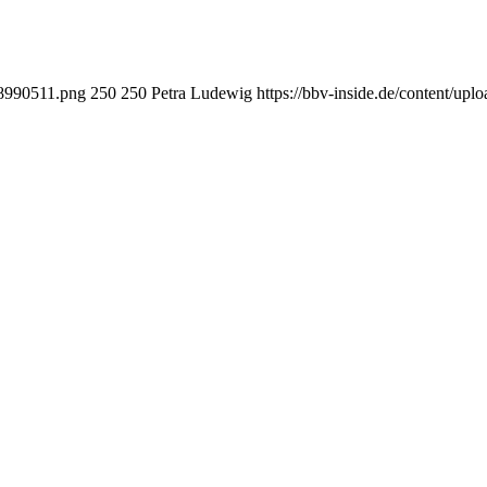
28990511.png
250
250
Petra Ludewig
https://bbv-inside.de/content/up