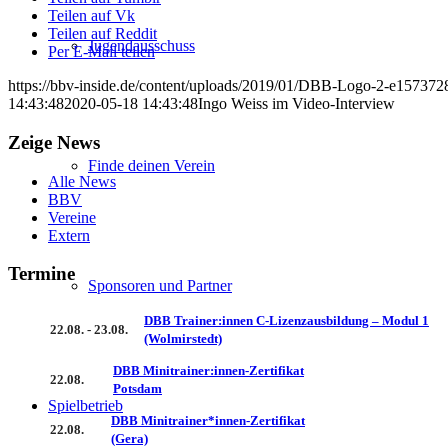
Teilen auf Vk
Teilen auf Reddit
Jugendausschuss
Per E-Mail teilen
https://bbv-inside.de/content/uploads/2019/01/DBB-Logo-2-e15737
14:43:48
2020-05-18 14:43:48
Ingo Weiss im Video-Interview
Zeige News
Finde deinen Verein
Alle News
BBV
Vereine
Extern
Termine
Sponsoren und Partner
DBB Trainer:innen C-Lizenzausbildung – Modul 1
22.08. - 23.08.
(Wolmirstedt)
DBB Minitrainer:innen-Zertifikat
22.08.
Potsdam
Spielbetrieb
DBB Minitrainer*innen-Zertifikat
22.08.
(Gera)