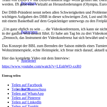
Präsidium
werden. Es gebe eine Vielzahl an Herausforderungen (Olympia, EuroBask
Der DBB-Präsident nennt neben allen Schwierigkeiten und Problemen a
wichtigen Aufgaben des DBB in dieser schwierigen Zeit, Lust und Hof
mit einem Basketball auf dem Gepäckträger unterwegs zu den Freiplät
„Um ganz ehrlich zu sein … die Videokonferenzen, ich kann sie nicht
Referenten
in der ganzen Welt derzeit führt. Er habe am Tag bis zu drei Videok
„Dennoch, das Instrument der Videokonferenz hat sich bewährt und w
Das Konzept der BBL zum Beenden der Saison mitteils eines Turnieres 
Wohnzimmerspiele, echte Heimspiele, ich freue mich darauf, aktuell 
Hier das komplette Video mit dem Interview:
Spielleiter
https://www.youtube.com/watch?v=LEnhWO-xxR0
Eintrag teilen
Teilen auf Facebook
Rechtsausschuss
Teilen auf X
Teilen auf WhatsApp
Teilen auf Pinterest
Teilen auf LinkedIn
Teilen auf Tumblr