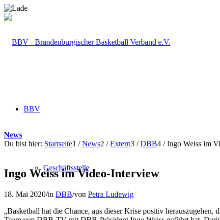
BBV
News
Du bist hier:
Startseite
1
/
News
2
/
Extern
3
/
DBB
4
/
Ingo Weiss im V
Geschäftsstelle
Ingo Weiss im Video-Interview
18. Mai 2020
/
in
DBB
/
von
Petra Ludewig
„Basketball hat die Chance, aus dieser Krise positiv herauszugehen, 
Team von DBB-TV mit DBB-Präsident Ingo Weiss geführt hat. Darin s