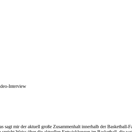
ideo-Interview
das sagt mir der aktuell große Zusammenhalt innerhalb der Basketball-F
pricht Weiss über die aktuellen Entwicklungen im Basketball, die we