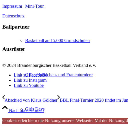
Impressum
Mini-Tour
Datenschutz
Ballpartner
Basketball an 15.000 Grundschulen
Ausrüster
© 2024 Brandenburgischer Basketball-Verband e.V.
Offene Mädchen- und Frauenturniere
Link zu Facebook
Link zu Instagram
Link zu Youtube
Abschied von Klaus Göldner
BBL Final-Turnier 2020 findet im Jun
Girls Days
Nach oben scrollen
Cookies erleichtern die Nutzung unserer Webseite. Mit der Nutzung d