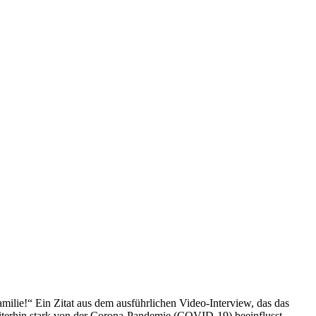
amilie!“ Ein Zitat aus dem ausführlichen Video-Interview, das das
iterhin stark von der Corona-Pandemie (COVID-19) beeinflusst