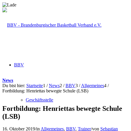
BBV
News
Du bist hier:
Startseite
1
/
News
2
/
BBV
3
/
Allgemeines
4
/
Fortbildung: Henriettas bewegte Schule (LSB)
Geschäftsstelle
Fortbildung: Henriettas bewegte Schule
(LSB)
16. Oktober 2019
/
in
Allgemeines
,
BBV
,
Trainer
/
von
Sebastian