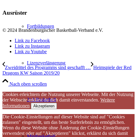
Ausrüster
Fortbildungen
© 2024 Brandenburgischer Basketball-Verband e.V.
Link zu Facebook
Link zu Instagram
Link zu Youtube
Lizenzverlängerung
Zweidrittel des Programms sind geschafft …
Heimspiele der Red
Dragons KW Saison 2019/20
Nach oben scrollen
Cookies erleichtern die Nutzung unserer Webseite. Mit der Nutzung
3×3 Basketball
der Webseite erklärst du dich damit einverstanden.
Weitere
Informationen
Akzeptieren
Die Cookie-Einstellungen auf dieser Website sind auf "Cookies
zulassen" eingestellt, um das beste Surferlebnis zu ermöglichen.
Wenn du diese Website ohne Änderung der Cookie-Einstellungen
verwendest oder auf "Akzeptieren" klickst, erklärst du sich damit
Minibasketball