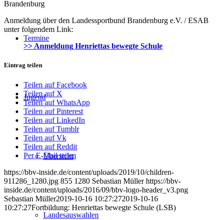
Brandenburg
Anmeldung über den Landessportbund Brandenburg e.V. / ESAB
unter folgendem Link:
Termine
>> Anmeldung Henriettas bewegte Schule
Eintrag teilen
Teilen auf Facebook
Teilen auf X
Jugend
Teilen auf WhatsApp
Teilen auf Pinterest
Teilen auf LinkedIn
Teilen auf Tumblr
Teilen auf Vk
Teilen auf Reddit
Per E-Mail teilen
Übersicht
https://bbv-inside.de/content/uploads/2019/10/children-
911286_1280.jpg
855
1280
Sebastian Müller
https://bbv-
inside.de/content/uploads/2016/09/bbv-logo-header_v3.png
Sebastian Müller
2019-10-16 10:27:27
2019-10-16
10:27:27
Fortbildung: Henriettas bewegte Schule (LSB)
Landesauswahlen