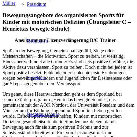
Müller
Präsidium
Bewegungsangebote des organisierten Sports für
Kinder mit motorischen Defiziten (Übungsleiter C –
Henriettas bewegte Schule)
Anerkannt zur Lizenzverlängerung D/C-Trainer
Referenten
Spaß an der Bewegung, Gemeinschaftsgefühl, Siege oder
Meisterschaften – die Motivation, Sport zu treiben, ist vielfältig.
Eines aber verbindet alle Gründe: Es sind stets positive Gefühle, die
Aktive dazu veranlassen, Sport zu treiben. Doch nicht bei jedem ist
Sport positiv besetzt. Fehlende oder schlechte erste Erfahrungen
Spielleiter
sorgen bei einigen Kindern und Jugendlichen für Desinteresse oder
gar Skepsis gegenüber dem Vereinssport.
Um genau diese Heranwachsenden geht es dem Sportland bei
seinem Förderprogramm „Henriettas bewegte Schule“, das
gemeinsam mit der AOK Nordost, der Universität Potsdam und dem
Ministerium für Bildung, Jugend und Sport ins Leben gerufen
Rechtsausschuss
wurde. Es soll Sportvereinen helfen, Kindern mit motorischen
Defiziten gesundheitsorientierte Stunden anzubieten, damit
Bewegung auch für sie zum positiven Erlebnis und zur
Selbstverständlichkeit wird. Frei von Leistungsdruck und