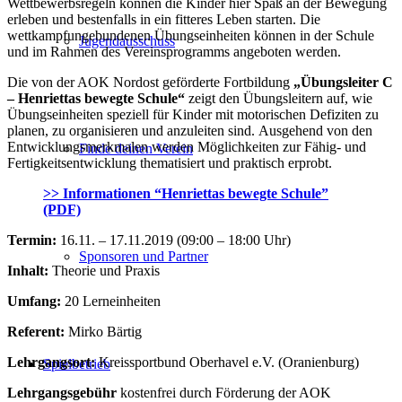
Wettbewerbsregeln können die Kinder hier Spaß an der Bewegung
erleben und bestenfalls in ein fitteres Leben starten. Die
wettkampfungebundenen Übungseinheiten können in der Schule
Jugendausschuss
und im Rahmen des Vereinsprogramms angeboten werden.
Die von der AOK Nordost geförderte Fortbildung
„Übungsleiter C
– Henriettas bewegte Schule“
zeigt den Übungsleitern auf, wie
Übungseinheiten speziell für Kinder mit motorischen Defiziten zu
planen, zu organisieren und anzuleiten sind. Ausgehend von den
Entwicklungsmerkmalen werden Möglichkeiten zur Fähig- und
Finde deinen Verein
Fertigkeitsentwicklung thematisiert und praktisch erprobt.
>> Informationen “Henriettas bewegte Schule”
(PDF)
Termin:
16.11. – 17.11.2019 (09:00 – 18:00 Uhr)
Sponsoren und Partner
Inhalt:
Theorie und Praxis
Umfang:
20 Lerneinheiten
Referent:
Mirko Bärtig
Lehrgangsort:
Kreissportbund Oberhavel e.V. (Oranienburg)
Spielbetrieb
Lehrgangsgebühr
kostenfrei durch Förderung der AOK