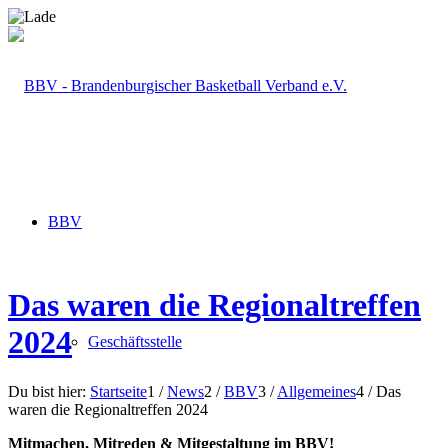
BBV
Das waren die Regionaltreffen
2024
Geschäftsstelle
Du bist hier:
Startseite
1
/
News
2
/
BBV
3
/
Allgemeines
4
/
Das
waren die Regionaltreffen 2024
Mitmachen, Mitreden & Mitgestaltung im BBV!