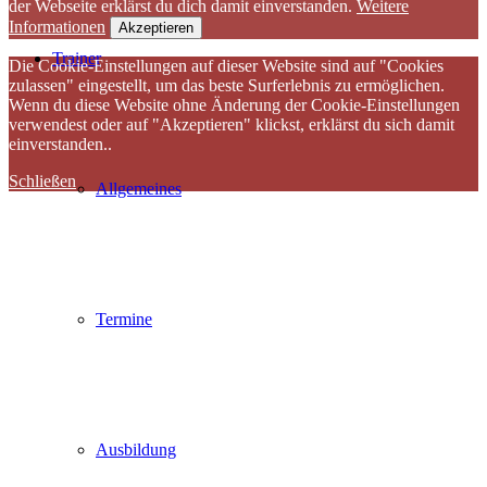
der Webseite erklärst du dich damit einverstanden.
Weitere
Informationen
Akzeptieren
Trainer
Die Cookie-Einstellungen auf dieser Website sind auf "Cookies
zulassen" eingestellt, um das beste Surferlebnis zu ermöglichen.
Wenn du diese Website ohne Änderung der Cookie-Einstellungen
verwendest oder auf "Akzeptieren" klickst, erklärst du sich damit
einverstanden..
Schließen
Allgemeines
Termine
Ausbildung