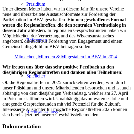
Präsidium
Unter diesem Motto haben wir in diesem Jahr für unsere Vereine
neue und überarbeitete Austauschformate zur Förderung der
Partizipation im BBV geschaffen.
Ein neu geschaffenes Format
waren die Regionaltreffen, die den zentralen Vereinsdialog in
diesem Jahr ablösten
. In regionalen Gesprächsrunden haben wir
Möglichkeiten der Vernetzung und des Wissensaustausches
Referenten
angeboten, die auch zur Förderung von Engagement und einem
Gemeinschaftsgefühl im BBV beitragen sollen.
Mitmachen, Mitreden & Mitgestalten im BBV in 2024
Wir freuen uns über das sehr positive Feedback zu den
diesjährigen Regionaltreffen und danken allen Teilnehmen!
Spielleiter
Ob die Regionaltreffen in 2025 zurückkehren werden, wird durch
unser Präsidium und unsere Mitarbeitenden besprochen und ist auch
abhängig von dem diesjährigen Verbandstag, welcher am 27. April
in Potsdam stattfinden wird. Unabhängig davon waren es tolle und
anregende Gesprächsrunden mit viel Potenzial für die Zukunft.
Interessierte Ausrichter für mögliche Regionaltreffen 2025 können
Rechtsausschuss
sich bereits jetzt bei unserer Geschäftsstelle melden.
Dokumentation