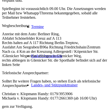
verplant sind.
Spielbeginn ist voraussichtlich 09.00 Uhr. Die Ansetzungen werden
per Mail bzw Whatsapp/Threema bekanntgegeben, sobald alle
Teilnehmer feststehen.
Wegbeschreibung
Termine
Anreise mit dem Auto: Berliner Ring,
Abfahrt Schönefelder Kreuz auf A 113
Rechts halten auf A 117 Richtung Berlin-Treptow,
Ausfahrt Am Seegraben/B96a Richtung Friedrichshain/Zentrum
Nach ca. 4 Km an der Kreuzung Adlergestell / Köpenicker Str.
/Glienicker Weg rechts abbiegen in Glienicker Weg,
Kaderinformationen
rechts abbiegen in Glienicker Str. die Sporthalle befindet sich auf der
linken Seite
Telefonische Ansprechpartner:
Solltet Ihr weitere Fragen haben, so stehen Euch als telefonische
Landes- und Stützpunkttrainer
Ansprechpartner
Christian v. Klopmann Handy: 0179/3953906
Michaela v. Klopmann Handy: 0177/2661369 (ab 16:00 Uhr)
gern zur Verfügung.