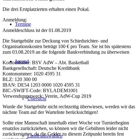
Die drei Erstplatzierten erhalten einen Pokal.
Anmeldung:
Termine
Anmeldeschluss ist der 01.08.2019
Die Startgebühr zur Deckung von Schiedsrichter- und
Organisationskosten beträgt 100 € pro Team. Sie ist bis spätestens
zum 03.08.2019 an die folgende Bankverbindung zu überweisen
Jugend
Kontoinhaber: BSV AdW – Abt. Basketball
Bankgesellschaft: Deutsche Kreditbank
Kontonummer: 1020 4595 31
BLZ: 120 300 00
IBAN: DE54 1203 0000 1020 4595 31
BIC-/SWIFT-Code: BYLADEM1001
Verwendungszweck: Verein, AdW-Cup 2019
Übersicht
Wurde die Startgebühr nicht rechtzeitig überwiesen, werden wir das
nächste Team auf der Warteliste berücksichtigen!
Sollte eine Mannschaft innerhalb einer Woche vor Turnierbeginn
ersatzlos zurückziehen, so können wir die Gebühren leider nicht
zurückerstatten, da die Gelder zu diesem Zeitpunkt bereits fest
Landesauswahlen