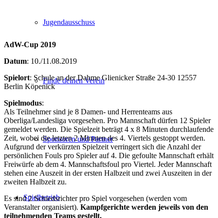
Jugendausschuss
AdW-Cup 2019
Datum
: 10./11.08.2019
Spielort
: Schule an der Dahme Glienicker Straße 24-30 12557
Finde deinen Verein
Berlin Köpenick
Spielmodus
:
Als Teilnehmer sind je 8 Damen- und Herrenteams aus
Oberliga/Landesliga vorgesehen. Pro Mannschaft dürfen 12 Spieler
gemeldet werden. Die Spielzeit beträgt 4 x 8 Minuten durchlaufende
Zeit, wobei die letzten 2 Minuten des 4. Viertels gestoppt werden.
Sponsoren und Partner
Aufgrund der verkürzten Spielzeit verringert sich die Anzahl der
persönlichen Fouls pro Spieler auf 4. Die gefoulte Mannschaft erhält
Freiwürfe ab dem 4. Mannschaftsfoul pro Viertel. Jeder Mannschaft
stehen eine Auszeit in der ersten Halbzeit und zwei Auszeiten in der
zweiten Halbzeit zu.
Spielbetrieb
Es sind 2 Schiedsrichter pro Spiel vorgesehen (werden vom
Veranstalter organisiert).
Kampfgerichte werden jeweils von den
teilnehmenden Teams gestellt.