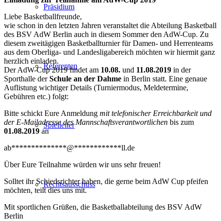
Präsidium
Liebe Basketballfreunde,
wie schon in den letzten Jahren veranstaltet die Abteilung Basketball
des BSV AdW Berlin auch in diesem Sommer den AdW-Cup. Zu
diesem zweitägigen Basketballturnier für Damen- und Herrenteams
aus dem Oberliga- und Landesligabereich möchten wir hiermit ganz
herzlich einladen.
Referenten
Der AdW-Cup 2019 findet am
10.08.
und
11.08.2019
in der
Sporthalle der
Schule an der Dahme
in Berlin statt. Eine genaue
Auflistung wichtiger Details (Turniermodus, Meldetermine,
Gebühren etc.) folgt:
Bitte schickt Eure Anmeldung
mit telefonischer Erreichbarkeit und
der E-Mailadresse des Mannschaftsverantwortlichen
bis zum
Spielleiter
01.08.2019
an
ab
**************
@
************
ll.de
Über Eure Teilnahme würden wir uns sehr freuen!
Solltet ihr Schiedsrichter haben, die gerne beim AdW Cup pfeifen
Rechtsausschuss
möchten, teilt dies uns mit.
Mit sportlichen Grüßen, die Basketballabteilung des BSV AdW
Berlin