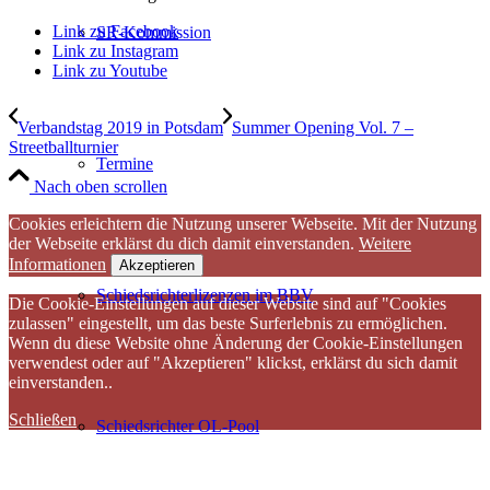
Link zu Facebook
SR-Kommission
Link zu Instagram
Link zu Youtube
Verbandstag 2019 in Potsdam
Summer Opening Vol. 7 –
Streetballturnier
Termine
Nach oben scrollen
Cookies erleichtern die Nutzung unserer Webseite. Mit der Nutzung
der Webseite erklärst du dich damit einverstanden.
Weitere
Informationen
Akzeptieren
Schiedsrichterlizenzen im BBV
Die Cookie-Einstellungen auf dieser Website sind auf "Cookies
zulassen" eingestellt, um das beste Surferlebnis zu ermöglichen.
Wenn du diese Website ohne Änderung der Cookie-Einstellungen
verwendest oder auf "Akzeptieren" klickst, erklärst du sich damit
einverstanden..
Schließen
Schiedsrichter OL-Pool