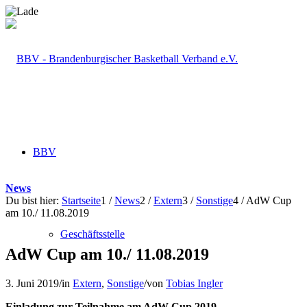
BBV
News
Du bist hier:
Startseite
1
/
News
2
/
Extern
3
/
Sonstige
4
/
AdW Cup
am 10./ 11.08.2019
Geschäftsstelle
AdW Cup am 10./ 11.08.2019
3. Juni 2019
/
in
Extern
,
Sonstige
/
von
Tobias Ingler
Einladung zur Teilnahme am AdW-Cup 2019