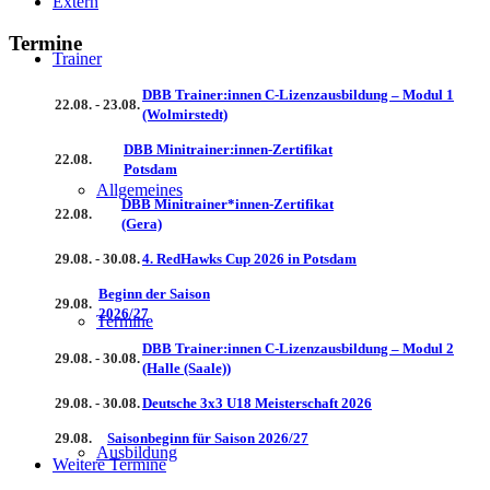
Extern
Termine
Trainer
DBB Trainer:innen C-Lizenzausbildung – Modul 1
22.08. - 23.08.
(Wolmirstedt)
DBB Minitrainer:innen-Zertifikat
22.08.
Potsdam
Allgemeines
DBB Minitrainer*innen-Zertifikat
22.08.
(Gera)
29.08. - 30.08.
4. RedHawks Cup 2026 in Potsdam
Beginn der Saison
29.08.
2026/27
Termine
DBB Trainer:innen C-Lizenzausbildung – Modul 2
29.08. - 30.08.
(Halle (Saale))
29.08. - 30.08.
Deutsche 3x3 U18 Meisterschaft 2026
29.08.
Saisonbeginn für Saison 2026/27
Ausbildung
Weitere Termine