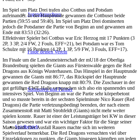
Im Spiel um Platz Drei trafen also Cottbus und Potsdam
Jugendausschuss
aufeinander. In der Hauptrunde gewannen die Cottbuser beide
Partien (59:55 und 59:40). Im Spiel um Platz Drei dominerten
jedoch die Potsdamer die Partie von Beginn an und gewannen am
Ende mit 83:53 (32:26).
Effektivster Spieler bei Cottbus war Eric Herzog mit 17 Punkten (3
2P, 3 3P, 2/4 FW, 2 Fouls, EFF=21), bei Potsdam war es Tom
Schulze mit 16 Punkten (4 2P, 1 3P, 5/9 FW, 3 Fouls, EFF=17).
Finde deinen Verein
Im Finale um die Landesmeisterschaft der mU18 der Oberliga
Brandenburg spielten die Giants aus Fürstenwalde gegen die Red
Dragons aus Königs Wusterhausen. Das Hinspiel in der Hauptrunde
gewannen die Giants mit 86:77, das Rückspiel der Hauptrunde
gewannen die Red Dragons knapp mit 80:79. Die Zuschauer in der
gut gefüllten EWE-Halle versprachen sich also ein spannendes und
Sponsoren und Partner
intensives Spiel. Von Beginn an war die Partie sehr körperbetont
und so musste bereits in der sechsten Spielminute Nico Rauer (Red
Dragons) die Partie verletzungsbedingt beenden, der nach einem
Zusammenstoß mit Matti Strohfeldt (Giants) nicht mehr weiter
spielen konnte. Rauer ist einer der Leistungsträger bei KW in dieser
Saison gewesen und war ein wichtiger Faktor für die Siege seiner
Spielbetrieb
Mannschaft. Der Ausfall Rauers machte sich im weiteren
Spielverlauf bemerkbar. Die Red Dragons versuchten viel über
Einzelaktionen zu punkten, die Giants hingegen kämpften um jeden