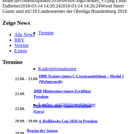
inside.de/content/uploads/2016/09/bbv-logo-header_v3.png
Linus
Dalheiser
2018-03-14 14:26:24
2018-03-14 14:26:24
Wood Street
Giants sind mU18 Landesmeister der Oberliga Brandenburg 2018
Zeige News
Termine
Alle News
BBV
Vereine
Extern
Termine
Kaderinformationen
DBB Trainer:innen C-Lizenzausbildung – Modul 1
22.08. - 23.08.
(Wolmirstedt)
DBB Minitrainer:innen-Zertifikat
22.08.
Potsdam
Landes- und Stützpunkttrainer
DBB Minitrainer*innen-Zertifikat
22.08.
(Gera)
29.08. - 30.08.
4. RedHawks Cup 2026 in Potsdam
Beginn der Saison
29.08.