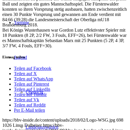
Ball und zeigten ein gutes Mannschaftsspiel. Die Fürstenwalder
konnten so ihren Vorsprung stetig ausbauen, hatten zwischenzeitlich
einen 30 Punkte Vorsprung und gewannen am Ende verdient mit
84:66 (39:28) die Landesmeisterschaft der Oberliga mU18
Termine
Brandenburg 2018.
Bei Königs Wusterhausen war Gordon Lutz effektivster Spieler mit
18 Punkten (8 2P, 2/2 FW, 3 Fouls, EFF=26), bei Fürstenwalde war
es Mannschaftskapitän Sebastian Marx mit 25 Punkten (5 2P, 4 3P,
3/7 FW, 4 Fouls, EFF=30).
Eintrag teilen
Jugend
Teilen auf Facebook
Teilen auf X
Teilen auf WhatsApp
Teilen auf Pinterest
Teilen auf LinkedIn
Übersicht
Teilen auf Tumblr
Teilen auf Vk
Teilen auf Reddit
Per E-Mail teilen
https://bbv-inside.de/content/uploads/2018/02/Logo-WSG.jpg
698
1026
Linus Dalheiser
https://bbv-
Landesauswahlen