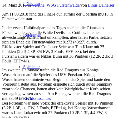
Präsidium
14. März 2018
/
in
Vereine
,
WSG Fürstenwalde
/
von
Linus Dalheiser
Am 11.03.2018 fand das Final-Four Turnier der Oberliga mU18 in
Fürstenwalde statt.
In der ersten Halbfinalpartie des Tages spielten die Giants aus
Fürstenwalde gegen die White Devils aus Cottbus. In einer
Referenten
abwechslungsreichen, hart umkämpften, aber fairen Partie, setzten
sich am Ende die Fürstenwalder mit 81:73 (43:27) durch.
Effektivster Spieler auf Cottbuser Seite war Tim Klaue mit 25
Punkten (5 2P, 4 3P, 3/4 FW, 3 Fouls, EFF=33), bei den
Fürstenwaldern war es Niklas Bunn mit 30 Punkten (12 2P, 2 3P, 3
Fouls, EFF=44).
Spielleiter
Im zweiten Halbfinale trafen die Red Dragons aus Königs
Wusterhausen auf die Spieler des USV Potsdam. Königs
Wusterhausen dominierte von Beginn an das Spiel und baute den
Vorsprung stetig aus. Potsdam erspielte sich durch gutes Teamplay
zwar viele Chancen, hatten aber kein Wurfglück-der Korb schien
vernagelt gewesen zu sein. Am Ende gewannen die Red Dragons
mit 73:49 (39:17).
Rechtsausschuss
Bei Potsdam war Inde Volck der effektivste Spieler mit 10 Punkten
(3 2P, 1 3P, 1/1 FW, 3 Fouls, EFF=14), bei Königs Wusterhausen
war es Luca Lukacevic mit 27 Punkten (10 2P, 1 3P, 4/4 FW, 3
Fouls, EFF=38).