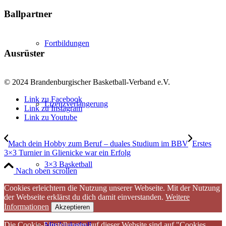
Ballpartner
Fortbildungen
Ausrüster
© 2024 Brandenburgischer Basketball-Verband e.V.
Link zu Facebook
Lizenzverlängerung
Link zu Instagram
Link zu Youtube
Mach dein Hobby zum Beruf – duales Studium im BBV
Erstes
3×3 Turnier in Glienicke war ein Erfolg
3×3 Basketball
Nach oben scrollen
Cookies erleichtern die Nutzung unserer Webseite. Mit der Nutzung
der Webseite erklärst du dich damit einverstanden.
Weitere
Informationen
Akzeptieren
Die Cookie-Einstellungen auf dieser Website sind auf "Cookies
Minibasketball