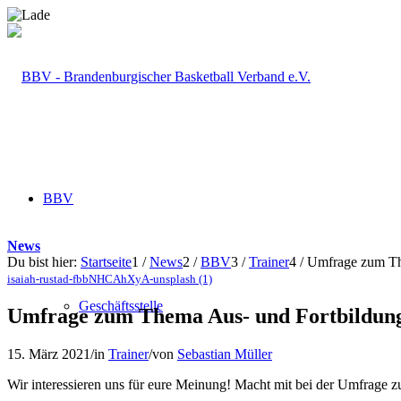
BBV
News
Du bist hier:
Startseite
1
/
News
2
/
BBV
3
/
Trainer
4
/
Umfrage zum Th
isaiah-rustad-fbbNHCAhXyA-unsplash (1)
Geschäftsstelle
Umfrage zum Thema Aus- und Fortbildun
15. März 2021
/
in
Trainer
/
von
Sebastian Müller
Wir interessieren uns für eure Meinung! Macht mit bei der Umfrage