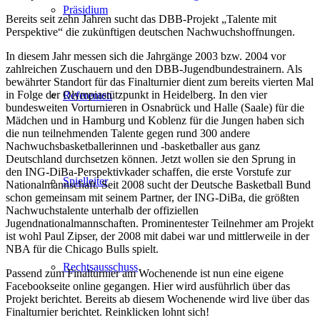
Präsidium
Bereits seit zehn Jahren sucht das DBB-Projekt „Talente mit
Perspektive“ die zukünftigen deutschen Nachwuchshoffnungen.
In diesem Jahr messen sich die Jahrgänge 2003 bzw. 2004 vor
zahlreichen Zuschauern und den DBB-Jugendbundestrainern. Als
bewährter Standort für das Finalturnier dient zum bereits vierten Mal
in Folge der Olympiastützpunkt in Heidelberg. In den vier
Referenten
bundesweiten Vorturnieren in Osnabrück und Halle (Saale) für die
Mädchen und in Hamburg und Koblenz für die Jungen haben sich
die nun teilnehmenden Talente gegen rund 300 andere
Nachwuchsbasketballerinnen und -basketballer aus ganz
Deutschland durchsetzen können.
Jetzt wollen sie den Sprung in
den ING-DiBa-Perspektivkader schaffen, die erste Vorstufe zur
Spielleiter
Nationalmannschaft. Seit 2008 sucht der Deutsche Basketball Bund
schon gemeinsam mit seinem Partner, der ING-DiBa, die größten
Nachwuchstalente unterhalb der offiziellen
Jugendnationalmannschaften. Prominentester Teilnehmer am Projekt
ist wohl Paul Zipser, der 2008 mit dabei war und mittlerweile in der
NBA für die Chic
ago Bulls spielt.
Rechtsausschuss
Passend zum Finalturnier am Wochenende ist nun eine eigene
Facebookseite online gegangen. Hier wird ausführlich über das
Projekt berichtet. Bereits ab diesem Wochenende wird live über das
Finalturnier berichtet. Reinklicken lohnt sich!