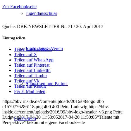
Zur Facebookseite
Jugendausschuss
Quelle: DBB-NEWSLETTER Nr. 71 / 20. April 2017
Eintrag teilen
Finde deinen Verein
Teilen auf Facebook
Teilen auf X
Teilen auf WhatsApp
Teilen auf Pinterest
Teilen auf LinkedIn
Teilen auf Tumblr
Teilen auf Vk
Sponsoren und Partner
Teilen auf Reddit
Per E-Mail teilen
https://bbv-inside.de/content/uploads/2016/08/logo-dbb-
e1579776286118.png
400
400
Petra Ludewig
https://bbv-
inside.de/content/uploads/2016/09/bbv-logo-header_v3.png
Petra
Ludewig
2017-04-20 11:50:05
2017-04-20 11:50:05
“Talente mit
Spielbetrieb
Perspektive” bekommt eigene Facebookseite