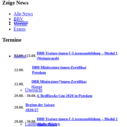
Zeige News
Alle News
BBV
Termine
Vereine
Extern
Termine
DBB Trainer:innen C-Lizenzausbildung – Modul 1
Jugend
22.08. - 23.08.
(Wolmirstedt)
DBB Minitrainer:innen-Zertifikat
22.08.
Potsdam
DBB Minitrainer*innen-Zertifikat
22.08.
(Gera)
Übersicht
29.08. - 30.08.
4. RedHawks Cup 2026 in Potsdam
Beginn der Saison
29.08.
2026/27
DBB Trainer:innen C-Lizenzausbildung – Modul 2
29.08. - 30.08.
Landesauswahlen
(Halle (Saale))