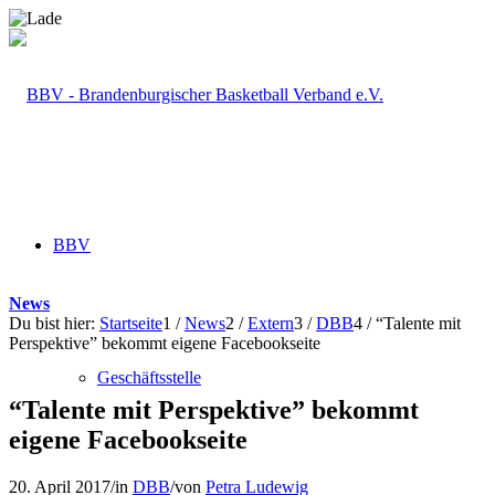
BBV
News
Du bist hier:
Startseite
1
/
News
2
/
Extern
3
/
DBB
4
/
“Talente mit
Perspektive” bekommt eigene Facebookseite
Geschäftsstelle
“Talente mit Perspektive” bekommt
eigene Facebookseite
20. April 2017
/
in
DBB
/
von
Petra Ludewig