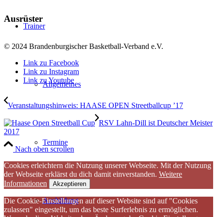
Ausrüster
Trainer
© 2024 Brandenburgischer Basketball-Verband e.V.
Link zu Facebook
Link zu Instagram
Link zu Youtube
Allgemeines
Veranstaltungshinweis: HAASE OPEN Streetballcup ’17
RSV Lahn-Dill ist Deutscher Meister
2017
Termine
Nach oben scrollen
Cookies erleichtern die Nutzung unserer Webseite. Mit der Nutzung
der Webseite erklärst du dich damit einverstanden.
Weitere
Informationen
Akzeptieren
Ausbildung
Die Cookie-Einstellungen auf dieser Website sind auf "Cookies
zulassen" eingestellt, um das beste Surferlebnis zu ermöglichen.