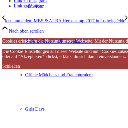
Link zu Instagram
Link zu Youtube
Mini-Tour
Jetzt anmelden! MBS & ALBA Herbstcamp 2017 in Ludwigsfelde
Nach oben scrollen
Basketball an 15.000 Grundschulen
Cookies erleichtern die Nutzung unserer Webseite. Mit der Nutzung d
Die Cookie-Einstellungen auf dieser Website sind auf "Cookies zulas
oder auf "Akzeptieren" klickst, erklärst du sich damit einverstanden..
Schließen
Offene Mädchen- und Frauenturniere
Girls Days