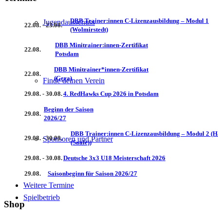
DBB Trainer:innen C-Lizenzausbildung – Modul 1
Jugendausschuss
22.08. - 23.08.
(Wolmirstedt)
DBB Minitrainer:innen-Zertifikat
22.08.
Potsdam
DBB Minitrainer*innen-Zertifikat
22.08.
(Gera)
Finde deinen Verein
29.08. - 30.08.
4. RedHawks Cup 2026 in Potsdam
Beginn der Saison
29.08.
2026/27
DBB Trainer:innen C-Lizenzausbildung – Modul 2 (H
29.08. - 30.08.
Sponsoren und Partner
(Saale))
29.08. - 30.08.
Deutsche 3x3 U18 Meisterschaft 2026
29.08.
Saisonbeginn für Saison 2026/27
Weitere Termine
Spielbetrieb
Shop