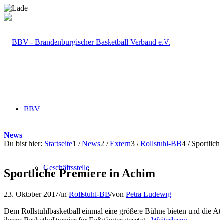
BBV
News
Du bist hier:
Startseite
1
/
News
2
/
Extern
3
/
Rollstuhl-BB
4
/
Sportlic
Geschäftsstelle
Sportliche Premiere in Achim
23. Oktober 2017
/
in
Rollstuhl-BB
/
von
Petra Ludewig
Dem Rollstuhlbasketball einmal eine größere Bühne bieten und die Att
ihrem Basketballturnier für Fußgänger gesetzt.
Weiterlesen