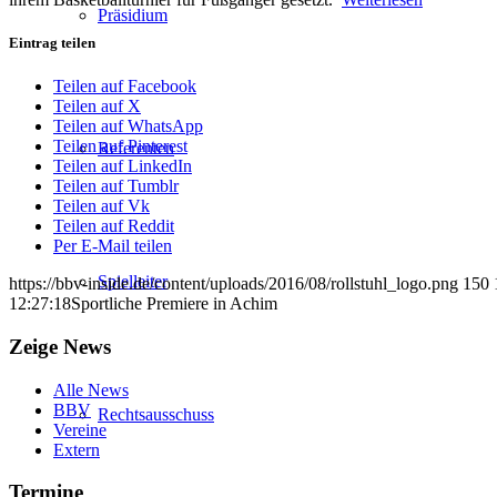
Präsidium
Eintrag teilen
Teilen auf Facebook
Teilen auf X
Teilen auf WhatsApp
Teilen auf Pinterest
Referenten
Teilen auf LinkedIn
Teilen auf Tumblr
Teilen auf Vk
Teilen auf Reddit
Per E-Mail teilen
Spielleiter
https://bbv-inside.de/content/uploads/2016/08/rollstuhl_logo.png
150
12:27:18
Sportliche Premiere in Achim
Zeige News
Alle News
BBV
Rechtsausschuss
Vereine
Extern
Termine