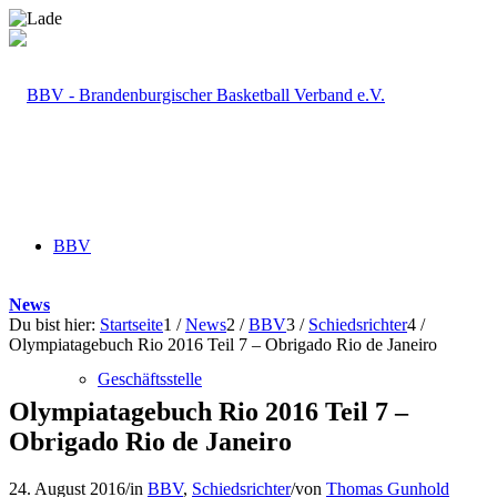
BBV
News
Du bist hier:
Startseite
1
/
News
2
/
BBV
3
/
Schiedsrichter
4
/
Olympiatagebuch Rio 2016 Teil 7 – Obrigado Rio de Janeiro
Geschäftsstelle
Olympiatagebuch Rio 2016 Teil 7 –
Obrigado Rio de Janeiro
24. August 2016
/
in
BBV
,
Schiedsrichter
/
von
Thomas Gunhold