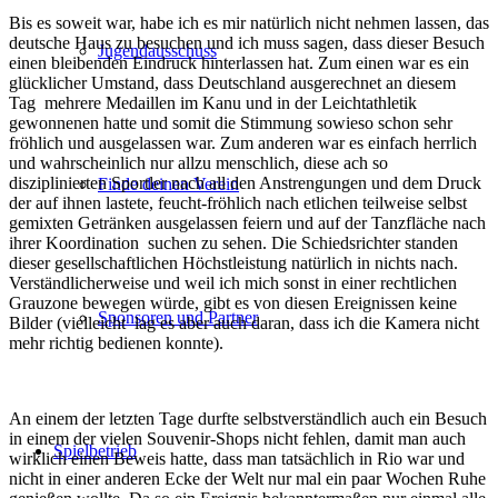
Bis es soweit war, habe ich es mir natürlich nicht nehmen lassen, das
deutsche Haus zu besuchen und ich muss sagen, dass dieser Besuch
Jugendausschuss
einen bleibenden Eindruck hinterlassen hat. Zum einen war es ein
glücklicher Umstand, dass Deutschland ausgerechnet an diesem
Tag mehrere Medaillen im Kanu und in der Leichtathletik
gewonnenen hatte und somit die Stimmung sowieso schon sehr
fröhlich und ausgelassen war. Zum anderen war es einfach herrlich
und wahrscheinlich nur allzu menschlich, diese ach so
disziplinierten Sportler nach all den Anstrengungen und dem Druck
Finde deinen Verein
der auf ihnen lastete, feucht-fröhlich nach etlichen teilweise selbst
gemixten Getränken ausgelassen feiern und auf der Tanzfläche nach
ihrer Koordination suchen zu sehen. Die Schiedsrichter standen
dieser gesellschaftlichen Höchstleistung natürlich in nichts nach.
Verständlicherweise und weil ich mich sonst in einer rechtlichen
Grauzone bewegen würde, gibt es von diesen Ereignissen keine
Sponsoren und Partner
Bilder (vielleicht lag es aber auch daran, dass ich die Kamera nicht
mehr richtig bedienen konnte).
An einem der letzten Tage durfte selbstverständlich auch ein Besuch
in einem der vielen Souvenir-Shops nicht fehlen, damit man auch
Spielbetrieb
wirklich einen Beweis hatte, dass man tatsächlich in Rio war und
nicht in einer anderen Ecke der Welt nur mal ein paar Wochen Ruhe