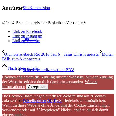
Ausrüster
SR-Kommission
© 2024 Brandenburgischer Basketball-Verband e.V.
Link zu Facebook
Link zu Instagram
Termine
Link zu Youtube
Olympiatagebuch Rio 2016 Teil 6 – Jesus Christ Superstar
Molten
Bälle zum Aktionspreis
Nach oben scrollen
Schiedsrichterlizenzen im BBV
Cookies erleichtern die Nutzung unserer Webseite. Mit der Nutzung
der Webseite erklärst du dich damit einverstanden.
Weitere
Informationen
Akzeptieren
Die Cookie-Einstellungen auf dieser Website sind auf "Cookies
zulassen" eingestellt, um das beste Surferlebnis zu ermöglichen.
Schiedsrichter OL-Pool
Wenn du diese Website ohne Änderung der Cookie-Einstellungen
verwendest oder auf "Akzeptieren" klickst, erklärst du sich damit
einverstanden..