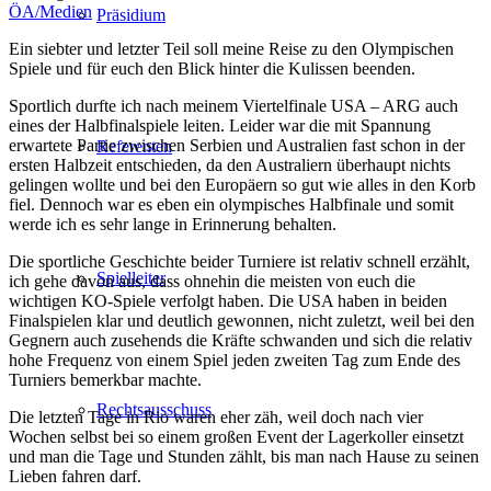
ÖA/Medien
Präsidium
Ein siebter und letzter Teil soll meine Reise zu den Olympischen
Spiele und für euch den Blick hinter die Kulissen beenden.
Sportlich durfte ich nach meinem Viertelfinale USA – ARG auch
eines der Halbfinalspiele leiten. Leider war die mit Spannung
erwartete Partie zwischen Serbien und Australien fast schon in der
Referenten
ersten Halbzeit entschieden, da den Australiern überhaupt nichts
gelingen wollte und bei den Europäern so gut wie alles in den Korb
fiel. Dennoch war es eben ein olympisches Halbfinale und somit
werde ich es sehr lange in Erinnerung behalten.
Die sportliche Geschichte beider Turniere ist relativ schnell erzählt,
Spielleiter
ich gehe davon aus, dass ohnehin die meisten von euch die
wichtigen KO-Spiele verfolgt haben. Die USA haben in beiden
Finalspielen klar und deutlich gewonnen, nicht zuletzt, weil bei den
Gegnern auch zusehends die Kräfte schwanden und sich die relativ
hohe Frequenz von einem Spiel jeden zweiten Tag zum Ende des
Turniers bemerkbar machte.
Rechtsausschuss
Die letzten Tage in Rio waren eher zäh, weil doch nach vier
Wochen selbst bei so einem großen Event der Lagerkoller einsetzt
und man die Tage und Stunden zählt, bis man nach Hause zu seinen
Lieben fahren darf.