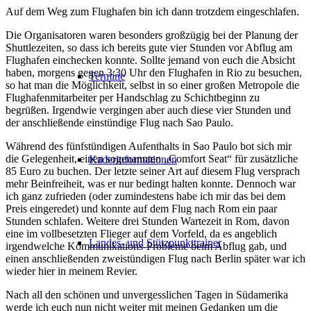
Auf dem Weg zum Flughafen bin ich dann trotzdem eingeschlafen.
Die Organisatoren waren besonders großzügig bei der Planung der
Shuttlezeiten, so dass ich bereits gute vier Stunden vor Abflug am
Flughafen einchecken konnte. Sollte jemand von euch die Absicht
haben, morgens gegen 3:30 Uhr den Flughafen in Rio zu besuchen,
Termine
so hat man die Möglichkeit, selbst in so einer großen Metropole die
Flughafenmitarbeiter per Handschlag zu Schichtbeginn zu
begrüßen. Irgendwie vergingen aber auch diese vier Stunden und
der anschließende einstündige Flug nach Sao Paulo.
Während des fünfstündigen Aufenthalts in Sao Paulo bot sich mir
die Gelegenheit, einen sogenannten „Comfort Seat“ für zusätzliche
Kaderinformationen
85 Euro zu buchen. Der letzte seiner Art auf diesem Flug versprach
mehr Beinfreiheit, was er nur bedingt halten konnte. Dennoch war
ich ganz zufrieden (oder zumindestens habe ich mir das bei dem
Preis eingeredet) und konnte auf dem Flug nach Rom ein paar
Stunden schlafen. Weitere drei Stunden Wartezeit in Rom, davon
eine im vollbesetzten Flieger auf dem Vorfeld, da es angeblich
Landes- und Stützpunkttrainer
irgendwelche Kommunikations-Probleme beim Abflug gab, und
einen anschließenden zweistündigen Flug nach Berlin später war ich
wieder hier in meinem Revier.
Nach all den schönen und unvergesslichen Tagen in Südamerika
werde ich euch nun nicht weiter mit meinen Gedanken um die