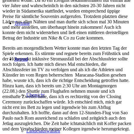
genießen wollte. Da so ein Ereignis bekanntermaßen nur einmal alle
vier Jahre und wahrscheinlich in den nächsten 20-30 Jahren nicht
wieder in Südamerika stattfindet, wurden entsprechend üppige
Preise für sämtliche Souvenirs aufgerufen. Trotzdem platzten diese
Läden aus allen Nähten und man durfte sich schon mal 30 Minuten
Termine
und mehr anstellen, um überhaupt hinein zukommen! Auch ich
konnte dem nicht widerstehen und ließ einen mittleren dreistelligen
Betrag der Industrie um Nike & Co zu Gute kommen.
Bereits am morgendlichem Wetter konnte man den letzten Tag der
Spiele erkennen. Es stürmte und regnete bereits zum Frühstück und
der Höhepunkt inklusive Stromausfall bei der Abschlussfeier sollte
Jugend
noch folgen. Ich hatte mich dieses Mal entschieden, die
Abschlussfeier im TV zu verfolgen und als ich die Athleten und
Künstler im vom Regen beherrschten Maracana-Stadion gesehen
habe, wusste ich, dass ich die richtige Entscheidung getroffen hatte.
Hinzu kam, dass ich bereits um 2:30 Uhr am Montagmorgen
(22.08.) den Shuttle zum Flughafen nehmen musste und ich
Übersicht
ernsthafte Zweifel hatte, dass ich es rechtzeitig von der Closing
Ceremony zurückschaffen würde. Ich entschied mich, mich gar
nicht erst ins Bett zu legen und irgendwie bis zum Abflug
durchzuhalten. Ich hoffte, dann auf dem 12-Stunden-Flug von Sao
Paulo nach Rom ausreichend zu schlafen und zeitgleich auch den
Jetlag auszugleichen. Die Zeit habe ichtatsächlich mit Koffer packen
und dem Verabschieden meiner Kollegen irgendwie herumgekriegt.
Landesauswahlen