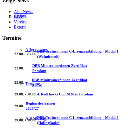
Zeige News
Alle News
Trainer
BBV
Vereine
Extern
Termine
Allgemeines
DBB Trainer:innen C-Lizenzausbildung – Modul 1
22.08. - 23.08.
(Wolmirstedt)
DBB Minitrainer:innen-Zertifikat
22.08.
Potsdam
DBB Minitrainer*innen-Zertifikat
22.08.
Termine
(Gera)
29.08. - 30.08.
4. RedHawks Cup 2026 in Potsdam
Beginn der Saison
29.08.
2026/27
DBB Trainer:innen C-Lizenzausbildung – Modul 2
Ausbildung
29.08. - 30.08.
(Halle (Saale))