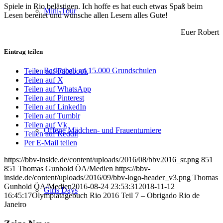
Spiele in Rio belästigen. Ich hoffe es hat euch etwas Spaß beim
Mini-Tour
Lesen bereitet und wünsche allen Lesern alles Gute!
Euer Robert
Eintrag teilen
Basketball an 15.000 Grundschulen
Teilen auf Facebook
Teilen auf X
Teilen auf WhatsApp
Teilen auf Pinterest
Teilen auf LinkedIn
Teilen auf Tumblr
Teilen auf Vk
Offene Mädchen- und Frauenturniere
Teilen auf Reddit
Per E-Mail teilen
https://bbv-inside.de/content/uploads/2016/08/bbv2016_sr.png
851
851
Thomas Gunhold ÖA/Medien
https://bbv-
inside.de/content/uploads/2016/09/bbv-logo-header_v3.png
Thomas
Gunhold ÖA/Medien
2016-08-24 23:53:31
2018-11-12
Girls Days
16:45:17
Olympiatagebuch Rio 2016 Teil 7 – Obrigado Rio de
Janeiro