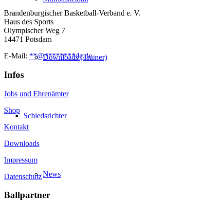
Brandenburgischer Basketball-Verband e. V.
Haus des Sports
Olympischer Weg 7
14471 Potsdam
E-Mail:
**
@
********
de.de
Downloads (Trainer)
Infos
Jobs und Ehrenämter
Shop
Schiedsrichter
Kontakt
Downloads
Impressum
News
Datenschutz
Ballpartner