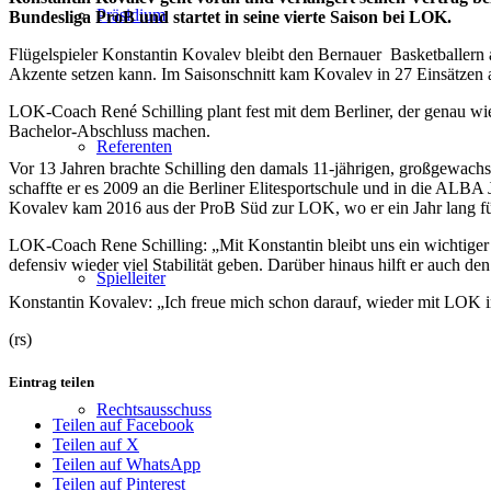
Präsidium
Bundesliga ProB und startet in seine vierte Saison bei LOK.
Flügelspieler Konstantin Kovalev bleibt den Bernauer
Basketballern 
Akzente setzen kann. Im Saisonschnitt kam Kovalev in 27 Einsätzen a
LOK-Coach René Schilling plant fest mit dem Berliner, der genau wi
Bachelor-Abschluss machen.
Referenten
Vor 13 Jahren brachte Schilling den damals 11-jährigen, großgewachse
schaffte er es 2009 an die Berliner Elitesportschule und in die 
Kovalev kam 2016 aus der ProB Süd zur LOK, wo er ein Jahr lang fü
LOK-Coach Rene Schilling: „Mit Konstantin bleibt uns ein wichtiger Fü
defensiv wieder viel Stabilität geben. Darüber hinaus hilft er auch de
Spielleiter
Konstantin Kovalev: „Ich freue mich schon darauf, wieder mit LOK in 
(rs)
Eintrag teilen
Rechtsausschuss
Teilen auf Facebook
Teilen auf X
Teilen auf WhatsApp
Teilen auf Pinterest