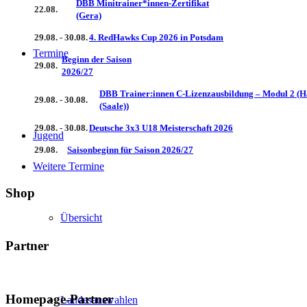
DBB Minitrainer*innen-Zertifikat
22.08.
(Gera)
29.08. - 30.08.
4. RedHawks Cup 2026 in Potsdam
Termine
Beginn der Saison
29.08.
2026/27
DBB Trainer:innen C-Lizenzausbildung – Modul 2 (H
29.08. - 30.08.
(Saale))
29.08. - 30.08.
Deutsche 3x3 U18 Meisterschaft 2026
Jugend
29.08.
Saisonbeginn für Saison 2026/27
Weitere Termine
Shop
Übersicht
Partner
Homepage-Partner
Landesauswahlen