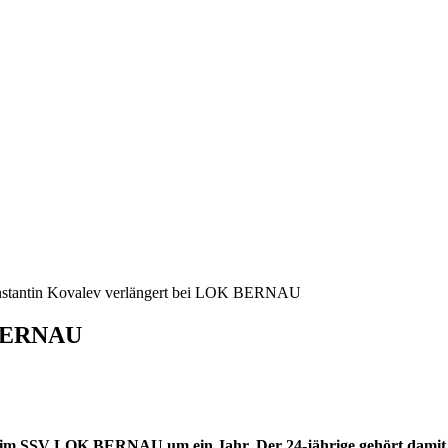
stantin Kovalev verlängert bei LOK BERNAU
 BERNAU
 beim SSV LOK BERNAU um ein Jahr. Der 24-jährige gehört dami