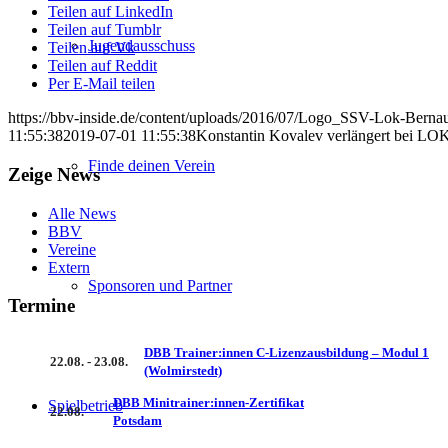
Teilen auf LinkedIn
Teilen auf Tumblr
Jugendausschuss
Teilen auf Vk
Teilen auf Reddit
Per E-Mail teilen
https://bbv-inside.de/content/uploads/2016/07/Logo_SSV-Lok-Berna
11:55:38
2019-07-01 11:55:38
Konstantin Kovalev verlängert bei
Finde deinen Verein
Zeige News
Alle News
BBV
Vereine
Extern
Sponsoren und Partner
Termine
DBB Trainer:innen C-Lizenzausbildung – Modul 1
22.08. - 23.08.
(Wolmirstedt)
DBB Minitrainer:innen-Zertifikat
Spielbetrieb
22.08.
Potsdam