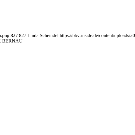
u.png
827
827
Linda Scheindel
https://bbv-inside.de/content/uploads/
 LOK BERNAU