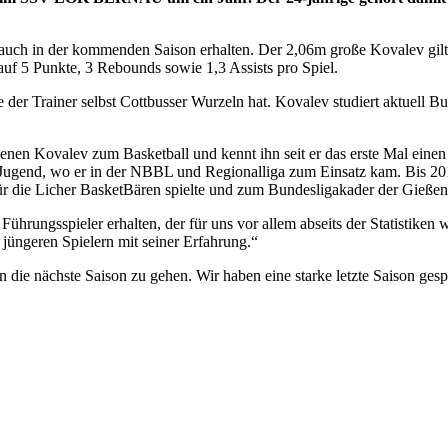
auch in der kommenden Saison erhalten. Der 2,06m große Kovalev gilt als
uf 5 Punkte, 3 Rebounds sowie 1,3 Assists pro Spiel.
e der Trainer selbst Cottbusser Wurzeln hat. Kovalev studiert aktuell
nen Kovalev zum Basketball und kennt ihn seit er das erste Mal einen B
ALBA Jugend, wo er in der NBBL und Regionalliga zum Einsatz kam. B
r die Licher BasketBären spielte und zum Bundesligakader der Gießen 
hrungsspieler erhalten, der für uns vor allem abseits der Statistiken w
n jüngeren Spielern mit seiner Erfahrung.“
die nächste Saison zu gehen. Wir haben eine starke letzte Saison gespi