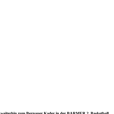
t weiterhin zum Bernauer Kader in der BARMER 2. Basketball