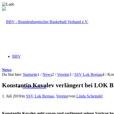
BBV
News
Du bist hier:
Startseite
1
/
News
2
/
Vereine
3
/
SSV Lok Bernau
4
/
Kon
Konstantin Kovalev verlängert bei LOK
Geschäftsstelle
1. Juli 2019
/
in
SSV Lok Bernau
,
Vereine
/
von
Linda Scheindel
Konstantin Kovalev geht voran und verlängert seinen Vertrag