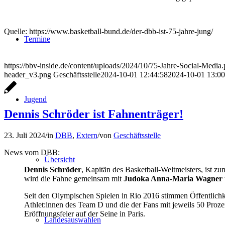
Quelle: https://www.basketball-bund.de/der-dbb-ist-75-jahre-jung/
Termine
https://bbv-inside.de/content/uploads/2024/10/75-Jahre-Social-Medi
header_v3.png
Geschäftsstelle
2024-10-01 12:44:58
2024-10-01 13:00
Jugend
Dennis Schröder ist Fahnenträger!
23. Juli 2024
/
in
DBB
,
Extern
/
von
Geschäftsstelle
News vom DBB:
Übersicht
Dennis Schröder
, Kapitän des Basketball-Weltmeisters, ist z
wird die Fahne gemeinsam mit
Judoka Anna-Maria Wagner
Seit den Olympischen Spielen in Rio 2016 stimmen Öffentlich
Athlet:innen des Team D und die der Fans mit jeweils 50 Proz
Eröffnungsfeier auf der Seine in Paris.
Landesauswahlen