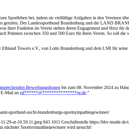
um Sportleben bei, indem sie vielfältige Aufgaben in den Vereinen üb
eben gerufen. Der Landessportbund Brandenburg und die LAND BR
on ihrer Funktion im Verein stehen deren Engagement und Herz für de
ch Prämien zwischen 350 und 500 Euro für ihren Verein. So soll die wi
er Elbland Towers e.V., von Lotto Brandenburg und dem LSB für seine a
ntsprechenden Bewerbungsbogen
bis zum 08. November 2024 zu H
 E-Mail an
ed
******
@
***************
rg.de
.”
enamt-sportland-sucht-brandenburgs-sportsympathiegewinner/
11-29-at-10.59.11.jpeg
843
1011
Geschäftsstelle
https://bbv-inside.d
s nächster Sportsympathiegewinner wird gesucht!