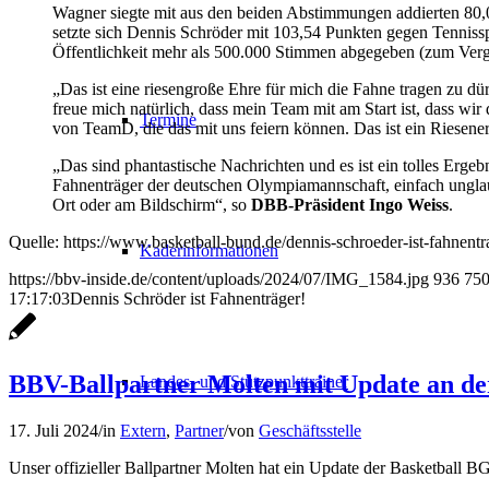
Wagner siegte mit aus den beiden Abstimmungen addierten 80,
setzte sich Dennis Schröder mit 103,54 Punkten gegen Tennissp
Öffentlichkeit mehr als 500.000 Stimmen abgegeben (zum Verg
„Das ist eine riesengroße Ehre für mich die Fahne tragen zu dür
freue mich natürlich, dass mein Team mit am Start ist, dass wir
Termine
von TeamD, die das mit uns feiern können. Das ist ein Riesener
„Das sind phantastische Nachrichten und es ist ein tolles Ergeb
Fahnenträger der deutschen Olympiamannschaft, einfach unglaubl
Ort oder am Bildschirm“, so
DBB-Präsident Ingo Weiss
.
Quelle: https://www.basketball-bund.de/dennis-schroeder-ist-fahnentr
Kaderinformationen
https://bbv-inside.de/content/uploads/2024/07/IMG_1584.jpg
936
75
17:17:03
Dennis Schröder ist Fahnenträger!
BBV-Ballpartner Molten mit Update an de
Landes- und Stützpunkttrainer
17. Juli 2024
/
in
Extern
,
Partner
/
von
Geschäftsstelle
Unser offizieller Ballpartner Molten hat ein Update der Basketball