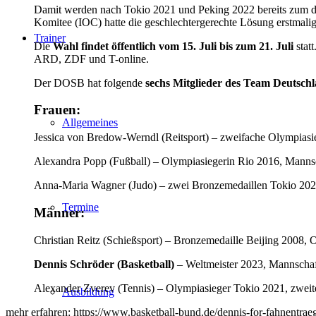
Damit werden nach Tokio 2021 und Peking 2022 bereits zum dr
Komitee (IOC) hatte die geschlechtergerechte Lösung erstmali
Trainer
Die
Wahl findet öffentlich vom 15. Juli bis zum 21. Juli
stat
ARD, ZDF und T-online.
Der DOSB hat folgende
sechs Mitglieder des Team Deutsch
Frauen:
Allgemeines
Jessica von Bredow-Werndl (Reitsport) – zweifache Olympiasi
Alexandra Popp (Fußball) – Olympiasiegerin Rio 2016, Mannsc
Anna-Maria Wagner (Judo) – zwei Bronzemedaillen Tokio 202
Termine
Männer:
Christian Reitz (Schießsport) – Bronzemedaille Beijing 2008,
Dennis Schröder (Basketball)
– Weltmeister 2023, Mannschaf
Alexander Zverev (Tennis) – Olympiasieger Tokio 2021, zwei
Ausbildung
mehr erfahren: https://www.basketball-bund.de/dennis-for-fahnentraeg