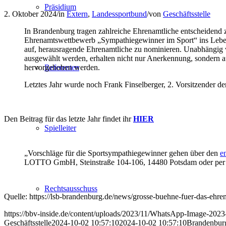
Präsidium
2. Oktober 2024
/
in
Extern
,
Landessportbund
/
von
Geschäftsstelle
In Brandenburg tragen zahlreiche Ehrenamtliche entscheidend z
Ehrenamtswettbewerb „Sympathiegewinner im Sport“ ins L
auf, herausragende Ehrenamtliche zu nominieren. Unabhängig v
ausgewählt werden, erhalten nicht nur Anerkennung, sondern au
hervorgehoben werden.
Referenten
Letztes Jahr wurde noch Frank Finselberger, 2. Vorsitzender d
Den Beitrag für das letzte Jahr findet ihr
HIER
Spielleiter
„Vorschläge für die Sportsympathiegewinner gehen über den
e
LOTTO GmbH, Steinstraße 104-106, 14480 Potsdam oder per
Rechtsausschuss
Quelle: https://lsb-brandenburg.de/news/grosse-buehne-fuer-das-ehr
https://bbv-inside.de/content/uploads/2023/11/WhatsApp-Image-2023-
Geschäftsstelle
2024-10-02 10:57:10
2024-10-02 10:57:10
Brandenburg