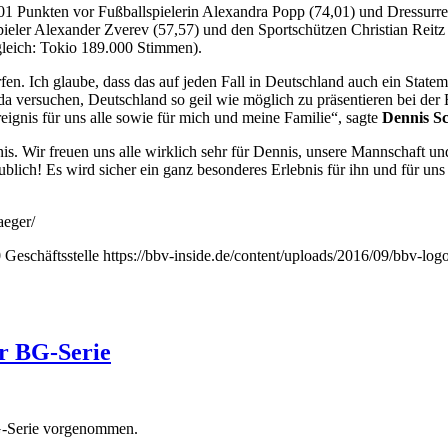
01 Punkten vor Fußballspielerin Alexandra Popp (74,01) und Dressurr
ieler Alexander Zverev (57,57) und den Sportschützen Christian Reitz
leich: Tokio 189.000 Stimmen).
fen. Ich glaube, dass das auf jeden Fall in Deutschland auch ein Statem
 da versuchen, Deutschland so geil wie möglich zu präsentieren bei der 
eignis für uns alle sowie für mich und meine Familie“, sagte
Dennis S
nis. Wir freuen uns alle wirklich sehr für Dennis, unsere Mannschaft un
ich! Es wird sicher ein ganz besonderes Erlebnis für ihn und für uns a
aeger/
0
Geschäftsstelle
https://bbv-inside.de/content/uploads/2016/09/bbv-lo
r BG-Serie
 BG-Serie vorgenommen.