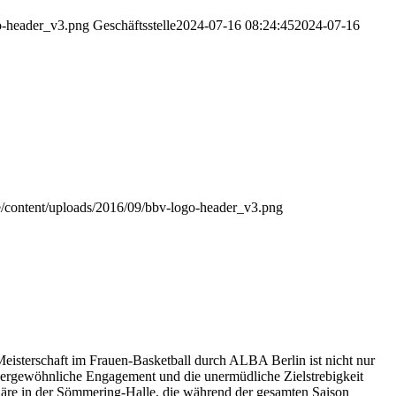
go-header_v3.png
Geschäftsstelle
2024-07-16 08:24:45
2024-07-16
de/content/uploads/2016/09/bbv-logo-header_v3.png
isterschaft im Frauen-Basketball durch ALBA Berlin ist nicht nur
ußergewöhnliche Engagement und die unermüdliche Zielstrebigkeit
sphäre in der Sömmering-Halle, die während der gesamten Saison