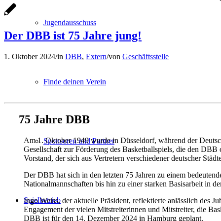
Jugendausschuss
Der DBB ist 75 Jahre jung!
1. Oktober 2024
/
in
DBB
,
Extern
/
von
Geschäftsstelle
Finde deinen Verein
75 Jahre DBB
Am 1. Oktober 1949 wurde in Düsseldorf, während der Deutsch
Sponsoren und Partner
Gesellschaft zur Förderung des Basketballspiels, die den DBB 
Vorstand, der sich aus Vertretern verschiedener deutscher Stä
Der DBB hat sich in den letzten 75 Jahren zu einem bedeutende
Nationalmannschaften bis hin zu einer starken Basisarbeit in d
Spielbetrieb
Ingo Weiss, der aktuelle Präsident, reflektierte anlässlich de
Engagement der vielen Mitstreiterinnen und Mitstreiter, die Ba
DBB ist für den 14. Dezember 2024 in Hamburg geplant.