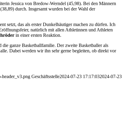
eiterin Jessica von Bredow-Werndel (45,98). Bei den Männern
 (38,89) durch. Insgesamt wurden bei der Wahl der
ent setzt, das als erster Dunkelhäutiger machen zu dürfen. Ich
Eröffnungsfeier, natürlich mit allen Athletinnen und Athleten
chröder
in einer ersten Reaktion.
d die ganze Basketballfamilie. Der zweite Basketballer als
lle. Dabei werden wir ihn sehr gerne begleiten, ob direkt vor
go-header_v3.png
Geschäftsstelle
2024-07-23 17:17:03
2024-07-23