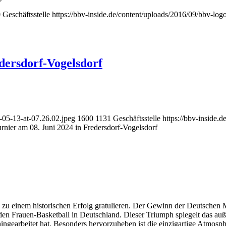
0
Geschäftsstelle
https://bbv-inside.de/content/uploads/2016/09/bbv-lo
edersdorf-Vogelsdorf
-05-13-at-07.26.02.jpeg
1600
1131
Geschäftsstelle
https://bbv-inside.
urnier am 08. Juni 2024 in Fredersdorf-Vogelsdorf
 einem historischen Erfolg gratulieren. Der Gewinn der Deutschen Me
 den Frauen-Basketball in Deutschland. Dieser Triumph spiegelt das a
 hingearbeitet hat. Besonders hervorzuheben ist die einzigartige Atmo