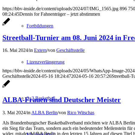
https://bbv-inside.de/content/uploads/2024/07/IMG_1565.jpg
896
75
08:24:45
Dennis for Fahnenträger – jetzt abstimmen
Fortbildungen
Streetball-Turnier am 08. Juni 2024 in Fr
16. Mai 2024
/
in
Extern
/
von
Geschäftsstelle
Lizenzverlängerung
https://bbv-inside.de/content/uploads/2024/05/WhatsApp-Image-2024
Geschäftsstelle
2024-05-16 18:24:47
2024-05-16 20:57:26
Streetball-T
3×3 Basketball
ALBA-Frauen sind Deutscher Meister
3. Mai 2024
/
in
ALBA Berlin
/
von
Rico Witschas
Als Brandenburgischer Basketballverband möchten wir ALBA Berlin zu
ein Sieg für das Team, sondern auch ein bedeutender Meilenstein für
wider, mit der ALBA Berlin in den letzten 15 Jahren auf diesen Titel
Minibasketball