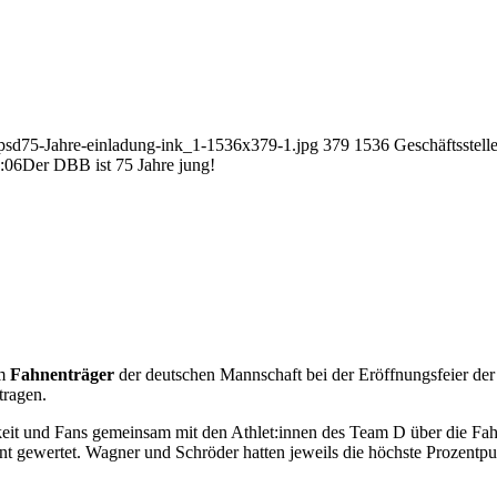
a.psd75-Jahre-einladung-ink_1-1536x379-1.jpg
379
1536
Geschäftsstell
:06
Der DBB ist 75 Jahre jung!
um
Fahnenträger
der deutschen Mannschaft bei der Eröffnungsfeier de
tragen.
keit und Fans gemeinsam mit den Athlet:innen des Team D über die Fa
ent gewertet. Wagner und Schröder hatten jeweils die höchste Prozentp