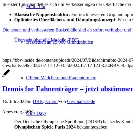
In erster Linie handelt es sich um Verbesserungen der Oberfläche der
Mini-Tour
Klassische Noppenstruktur
: Für noch besseren Grip und opt
Optimiertes Oberflächen- und Dämpfungskonzept
: Für ein
Die neuen und verbesserten Basketbälle sind ab sofort verfügbar und b
Übersicht über alle Modelle (PDF)
Basketball an 15.000 Grundschulen
https://bbv-inside.de/content/uploads/2024/07/Bildschirmfoto-2024-
Geschäftsstelle
2024-07-17 12:03:24
2024-07-17 12:03:24
BBV-Ballpar
Offene Mädchen- und Frauenturniere
Dennis for Fahnenträger – jetzt abstimme
16. Juli 2024
/
in
DBB
,
Extern
/
von
Geschäftsstelle
News vom DBB:
Girls Days
Der Deutsche Olympische Sportbund (DOSB) hat sechs Kandid
Olympischen Spiele Paris 2024
bekanntgegeben.