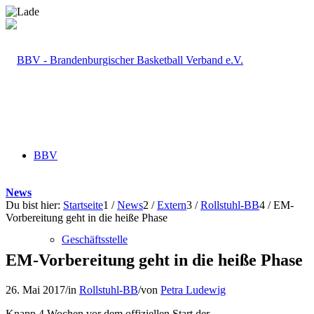
BBV
News
Du bist hier:
Startseite
1
/
News
2
/
Extern
3
/
Rollstuhl-BB
4
/
EM-
Vorbereitung geht in die heiße Phase
Geschäftsstelle
EM-Vorbereitung geht in die heiße Phase
26. Mai 2017
/
in
Rollstuhl-BB
/
von
Petra Ludewig
Knapp 4 Wochen vor dem offiziellen Start der