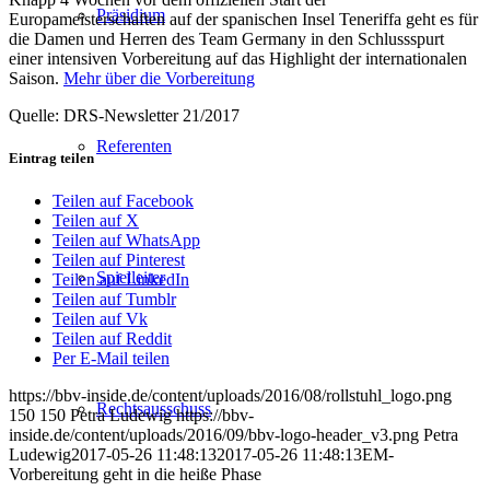
Präsidium
Europameisterschaften auf der spanischen Insel Teneriffa geht es für
die Damen und Herren des Team Germany in den Schlussspurt
einer intensiven Vorbereitung auf das Highlight der internationalen
Saison.
Mehr über die Vorbereitung
Quelle: DRS-Newsletter 21/2017
Referenten
Eintrag teilen
Teilen auf Facebook
Teilen auf X
Teilen auf WhatsApp
Teilen auf Pinterest
Spielleiter
Teilen auf LinkedIn
Teilen auf Tumblr
Teilen auf Vk
Teilen auf Reddit
Per E-Mail teilen
https://bbv-inside.de/content/uploads/2016/08/rollstuhl_logo.png
Rechtsausschuss
150
150
Petra Ludewig
https://bbv-
inside.de/content/uploads/2016/09/bbv-logo-header_v3.png
Petra
Ludewig
2017-05-26 11:48:13
2017-05-26 11:48:13
EM-
Vorbereitung geht in die heiße Phase