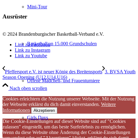
Mini-Tour
Ausrüster
© 2024 Brandenburgischer Basketball-Verband e.V.
Basketball an 15.000 Grundschulen
Link zu Facebook
Link zu Instagram
Link zu Youtube
Pfeffersport e.V. ist neuer König des Breitensports
3. BVSA Youth
Season Opening (U12,U14,U16)
Offene Mädchen- und Frauenturniere
Nach oben scrollen
Cookies erleichtern die Nutzung unserer Webseite. Mit der Nutzung
der Webseite erklärst du dich damit einverstanden.
Weitere
Informationen
Akzeptieren
Girls Days
Die Cookie-Einstellungen auf dieser Website sind auf "Cookies
zulassen" eingestellt, um das beste Surferlebnis zu ermöglichen.
Wenn du diese Website ohne Änderung der Cookie-Einstellungen
verwendest oder auf "Akzeptieren" klickst, erklärst du sich damit