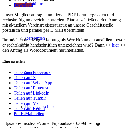
Präsidium
Download
Unser Mitgliedsantrag kann hier als PDF heruntergeladen und
rechtskräftig unterzeichnet werden. Bitte anschließend den Antrag
mit aktuellem Vereinsregisterauszug an unsere Geschäftsstelle
postalisch und parallel per E-Mail übermitteln.
Referenten
Ihr möchtet den Mitgliedsantrag als Worddokument ausfüllen, bevor
er rechtskräftig handschriftlich unterzeichnet wird? Dann >>
hier
<<
den Antrag als Worddokument herunterladen.
Eintrag teilen
Spielleiter
Teilen auf Facebook
Teilen auf X
Teilen auf WhatsApp
Teilen auf Pinterest
Teilen auf LinkedIn
Teilen auf Tumblr
Teilen auf Vk
Rechtsausschuss
Teilen auf Reddit
Per E-Mail teilen
https://bbv-inside.de/content/uploads/2016/09/bbv-logo-