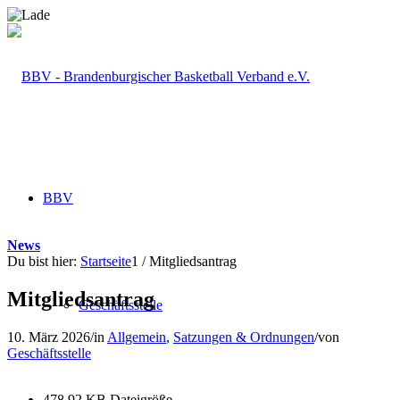
BBV
News
Du bist hier:
Startseite
1
/
Mitgliedsantrag
Mitgliedsantrag
Geschäftsstelle
10. März 2026
/
in
Allgemein
,
Satzungen & Ordnungen
/
von
Geschäftsstelle
478.92 KB
Dateigröße