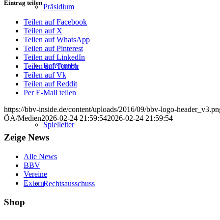
Eintrag teilen
Präsidium
Teilen auf Facebook
Teilen auf X
Teilen auf WhatsApp
Teilen auf Pinterest
Teilen auf LinkedIn
Referenten
Teilen auf Tumblr
Teilen auf Vk
Teilen auf Reddit
Per E-Mail teilen
https://bbv-inside.de/content/uploads/2016/09/bbv-logo-header_v3.pn
ÖA/Medien
2026-02-24 21:59:54
2026-02-24 21:59:54
Spielleiter
Zeige News
Alle News
BBV
Vereine
Extern
Rechtsausschuss
Shop