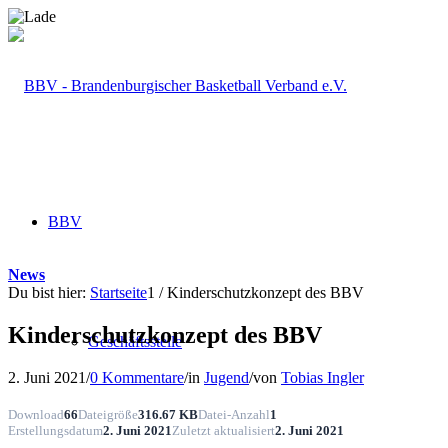
BBV
News
Du bist hier:
Startseite
1
/
Kinderschutzkonzept des BBV
Kinderschutzkonzept des BBV
Geschäftsstelle
2. Juni 2021
/
0 Kommentare
/
in
Jugend
/
von
Tobias Ingler
Download
66
Dateigröße
316.67 KB
Datei-Anzahl
1
Erstellungsdatum
2. Juni 2021
Zuletzt aktualisiert
2. Juni 2021