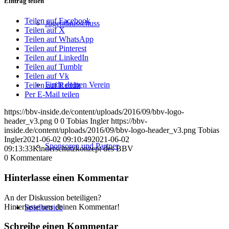
Eintrag teilen
Teilen auf Facebook
Jugendausschuss
Teilen auf X
Teilen auf WhatsApp
Teilen auf Pinterest
Teilen auf LinkedIn
Teilen auf Tumblr
Teilen auf Vk
Finde deinen Verein
Teilen auf Reddit
Per E-Mail teilen
https://bbv-inside.de/content/uploads/2016/09/bbv-logo-
header_v3.png
0
0
Tobias Ingler
https://bbv-
inside.de/content/uploads/2016/09/bbv-logo-header_v3.png
Tobias
Ingler
2021-06-02 09:10:49
2021-06-02
Sponsoren und Partner
09:13:33
Kinderschutzkonzept des BBV
0
Kommentare
Hinterlasse einen Kommentar
An der Diskussion beteiligen?
Hinterlasse uns deinen Kommentar!
Spielbetrieb
Schreibe einen Kommentar