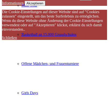
Informationen
Akzeptieren
Mini-Tour
Die Cookie-Einstellungen auf dieser Website sind auf "Cookies
zulassen" eingestellt, um das beste Surferlebnis zu ermöglichen.
Wenn du diese Website ohne Änderung der Cookie-Einstellungen
verwendest oder auf "Akzeptieren" klickst, erklärst du sich damit
einverstanden..
Basketball an 15.000 Grundschulen
Schließen
Offene Mädchen- und Frauenturniere
Girls Days