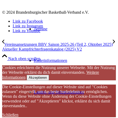
© 2024 Brandenburgischer Basketball-Verband e.V.
Link zu Facebook
Link zu Instagram
Termine
Link zu Youtube
Vereinsansetzungen BBV Saison 2025-26 (Teil 2, Oktober 2025)
Aktueller Kampfrichterfragenkatalog (2025) V2
Nach oben scrollen
Kaderinformationen
Cookies erleichtern die Nutzung unserer Webseite. Mit der Nutzung
der Webseite erklärst du dich damit einverstanden.
Weitere
Informationen
Akzeptieren
Die Cookie-Einstellungen auf dieser Website sind auf "Cookies
zulassen" eingestellt, um das beste Surferlebnis zu ermöglichen.
Landes- und Stützpunkttrainer
Wenn du diese Website ohne Änderung der Cookie-Einstellungen
verwendest oder auf "Akzeptieren" klickst, erklärst du sich damit
einverstanden..
Schließen