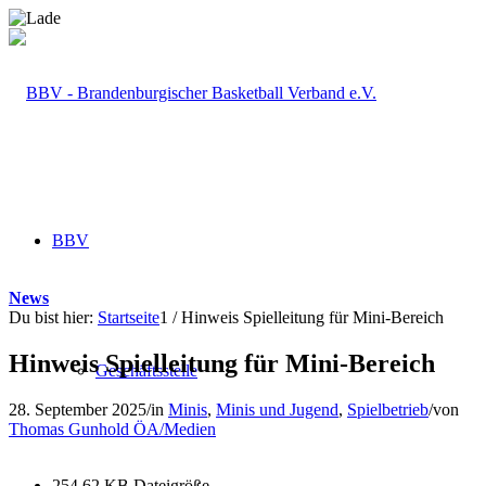
BBV
News
Du bist hier:
Startseite
1
/
Hinweis Spielleitung für Mini-Bereich
Hinweis Spielleitung für Mini-Bereich
Geschäftsstelle
28. September 2025
/
in
Minis
,
Minis und Jugend
,
Spielbetrieb
/
von
Thomas Gunhold ÖA/Medien
254.62 KB
Dateigröße