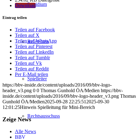
Präsidium
Download
Eintrag teilen
Teilen auf Facebook
Teilen auf X
Teilen auf WhatsApp
Referenten
Teilen auf Pinterest
Teilen auf LinkedIn
Teilen auf Tumblr
Teilen auf Vk
Teilen auf Reddit
Per E-Mail teilen
Spielleiter
https://bbv-inside.de/content/uploads/2016/09/bbv-logo-
header_v3.png
0
0
Thomas Gunhold ÖA/Medien
https://bbv-
inside.de/content/uploads/2016/09/bbv-logo-header_v3.png
Thomas
Gunhold ÖA/Medien
2025-09-28 22:25:51
2025-09-30
12:01:25
Hinweis Spielleitung für Mini-Bereich
Rechtsausschuss
Zeige News
Alle News
BBV