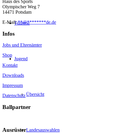
Haus des Sports
Olympischer Weg 7
14471 Potsdam
E-Mail:
**
@
********
de.de
Termine
Infos
Jobs und Ehrenämter
Shop
Jugend
Kontakt
Downloads
Impressum
Übersicht
Datenschutz
Ballpartner
Ausrüster
Landesauswahlen