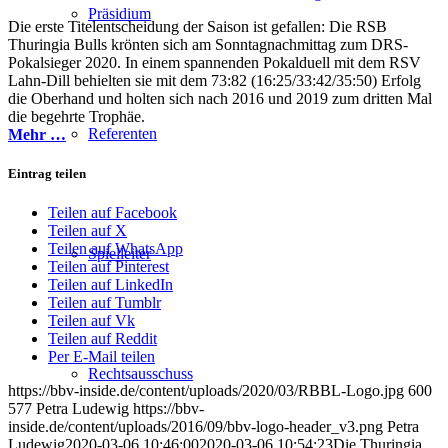
Präsidium
Die erste Titelentscheidung der Saison ist gefallen: Die RSB
Thuringia Bulls krönten sich am Sonntagnachmittag zum DRS-
Pokalsieger 2020. In einem spannenden Pokalduell mit dem RSV
Lahn-Dill behielten sie mit dem 73:82 (16:25/33:42/35:50) Erfolg
die Oberhand und holten sich nach 2016 und 2019 zum dritten Mal
die begehrte Trophäe.
Referenten
Mehr …
Eintrag teilen
Teilen auf Facebook
Teilen auf X
Teilen auf WhatsApp
Spielleiter
Teilen auf Pinterest
Teilen auf LinkedIn
Teilen auf Tumblr
Teilen auf Vk
Teilen auf Reddit
Per E-Mail teilen
Rechtsausschuss
https://bbv-inside.de/content/uploads/2020/03/RBBL-Logo.jpg
600
577
Petra Ludewig
https://bbv-
inside.de/content/uploads/2016/09/bbv-logo-header_v3.png
Petra
Ludewig
2020-03-06 10:46:00
2020-03-06 10:54:23
Die Thuringia