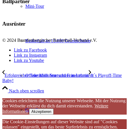
Ballpartner
Mini-Tour
Ausrüster
© 2024 Brandenburgischer Basketball-Verband e.V.
Basketball an 15.000 Grundschulen
Link zu Facebook
Link zu Instagram
Link zu Youtube
Erfolgreicher Talentiade-Startschuss in Lehnin
It´s Playoff-Time
Offene Mädchen- und Frauenturniere
Baby!
Nach oben scrollen
Cookies erleichtern die Nutzung unserer Webseite. Mit der Nutzung
der Webseite erklärst du dich damit einverstanden.
Weitere
Girls Days
Informationen
Akzeptieren
Die Cookie-Einstellungen auf dieser Website sind auf "Cookies
zulassen" eingestellt, um das beste Surferlebnis zu ermöglichen.