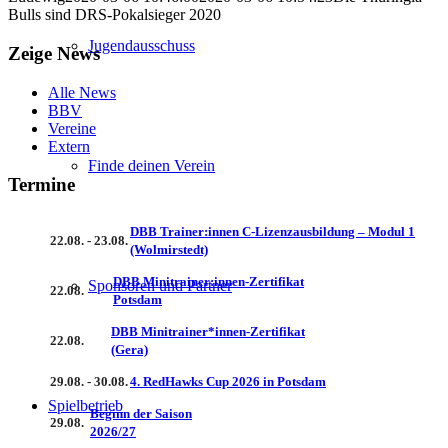
Bulls sind DRS-Pokalsieger 2020
Jugendausschuss
Zeige News
Alle News
BBV
Vereine
Extern
Finde deinen Verein
Termine
DBB Trainer:innen C-Lizenzausbildung – Modul 1
22.08. - 23.08.
(Wolmirstedt)
DBB Minitrainer:innen-Zertifikat
Sponsoren und Partner
22.08.
Potsdam
DBB Minitrainer*innen-Zertifikat
22.08.
(Gera)
29.08. - 30.08.
4. RedHawks Cup 2026 in Potsdam
Spielbetrieb
Beginn der Saison
29.08.
2026/27