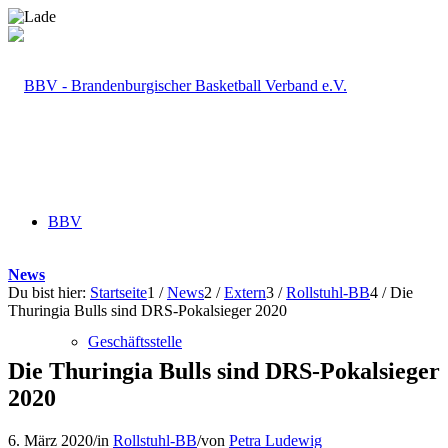
BBV
News
Du bist hier:
Startseite
1
/
News
2
/
Extern
3
/
Rollstuhl-BB
4
/
Die
Thuringia Bulls sind DRS-Pokalsieger 2020
Geschäftsstelle
Die Thuringia Bulls sind DRS-Pokalsieger
2020
6. März 2020
/
in
Rollstuhl-BB
/
von
Petra Ludewig