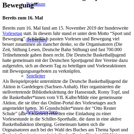
Bewegung”
Präsidium
Bereits zum 16. Mal
Bereits zum 16. Mal fand am 15. November 2019 der bundesweite
Vorlesetag
statt. In diesem Jahr stand er unter dem Motto “Sport und
Bewegung”. Schließlich passten Vorlesen und Bewegung viel
Referenten
besser zusammen als mancher denke, so die Organisatoren (Die
Zeit, Stiftung Lesen, Deutsche Bahn Stiftung) und fast 700.000
Teilnehmende gaben ihnen recht. Die Deutsche Basketballjugend
hatte gemeinsam mit der Deutschen Sportjugend ihre Vereine dazu
aufgerufen, sich an diesem Tag zu beteiligen und Vorleseaktionen
mit Bewegungsangeboten zu verknüpfen.
Spielleiter
Als Beispielprojekt unterstützte die Deutsche Basketballjugend die
Aktion in Gardelegen (Sachsen-Anhalt). Hier organisierten die
stellvertretende Bibliotheksleitung der Hansestadt, Romy Topf, und
die Basketballer*innen vom VfL Kalbe/Milde eine gemeinsame
Aktion, die sie über das Online-Portal des Vorlesetages auch
angemeldet hatten. 36 Grundschüler*innen der “Otto Reuter
Rechtsausschuss
Schule” (alle 3.Klassen) erhielten eine Einladung zu einer
Vorlesestunde in die Schiller-Sporthalle, die dann in eine aktive
Basketballaktion überging. Gemeinsam hatten sich die
Orgnaisatoren auch bei der Wahl des Buches am Thema Sport und