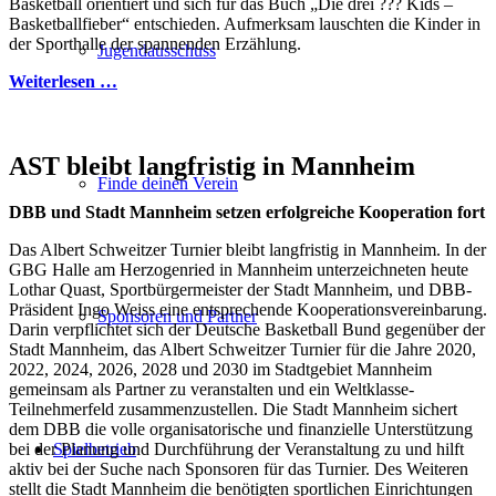
Basketball orientiert und sich für das Buch „Die drei ??? Kids –
Basketballfieber“ entschieden. Aufmerksam lauschten die Kinder in
der Sporthalle der spannenden Erzählung.
Jugendausschuss
Weiterlesen …
AST bleibt langfristig in Mannheim
Finde deinen Verein
DBB und Stadt Mannheim setzen erfolgreiche Kooperation fort
Das Albert Schweitzer Turnier bleibt langfristig in Mannheim. In der
GBG Halle am Herzogenried in Mannheim unterzeichneten heute
Lothar Quast, Sportbürgermeister der Stadt Mannheim, und DBB-
Präsident Ingo Weiss eine entsprechende Kooperationsvereinbarung.
Sponsoren und Partner
Darin verpflichtet sich der Deutsche Basketball Bund gegenüber der
Stadt Mannheim, das Albert Schweitzer Turnier für die Jahre 2020,
2022, 2024, 2026, 2028 und 2030 im Stadtgebiet Mannheim
gemeinsam als Partner zu veranstalten und ein Weltklasse-
Teilnehmerfeld zusammenzustellen. Die Stadt Mannheim sichert
dem DBB die volle organisatorische und finanzielle Unterstützung
Spielbetrieb
bei der Planung und Durchführung der Veranstaltung zu und hilft
aktiv bei der Suche nach Sponsoren für das Turnier. Des Weiteren
stellt die Stadt Mannheim die benötigten sportlichen Einrichtungen