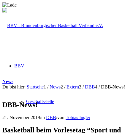
BBV
News
Du bist hier:
Startseite
1
/
News
2
/
Extern
3
/
DBB
4
/
DBB-News!
Geschäftsstelle
DBB-News!
21. November 2019
/
in
DBB
/
von
Tobias Ingler
Basketball beim Vorlesetag “Sport und