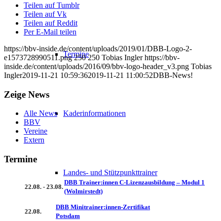
Teilen auf Tumblr
Teilen auf Vk
Teilen auf Reddit
Per E-Mail teilen
https://bbv-inside.de/content/uploads/2019/01/DBB-Logo-2-
Termine
e1573728990511.png
250
250
Tobias Ingler
https://bbv-
inside.de/content/uploads/2016/09/bbv-logo-header_v3.png
Tobias
Ingler
2019-11-21 10:59:36
2019-11-21 11:00:52
DBB-News!
Zeige News
Kaderinformationen
Alle News
BBV
Vereine
Extern
Termine
Landes- und Stützpunkttrainer
DBB Trainer:innen C-Lizenzausbildung – Modul 1
22.08. - 23.08.
(Wolmirstedt)
DBB Minitrainer:innen-Zertifikat
22.08.
Potsdam