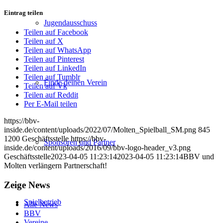
Eintrag teilen
Jugendausschuss
Teilen auf Facebook
Teilen auf X
Teilen auf WhatsApp
Teilen auf Pinterest
Teilen auf LinkedIn
Teilen auf Tumblr
Finde deinen Verein
Teilen auf Vk
Teilen auf Reddit
Per E-Mail teilen
https://bbv-
inside.de/content/uploads/2022/07/Molten_Spielball_SM.png
845
1200
Geschäftsstelle
https://bbv-
Sponsoren und Partner
inside.de/content/uploads/2016/09/bbv-logo-header_v3.png
Geschäftsstelle
2023-04-05 11:23:14
2023-04-05 11:23:14
BBV und
Molten verlängern Partnerschaft!
Zeige News
Spielbetrieb
Alle News
BBV
Vereine