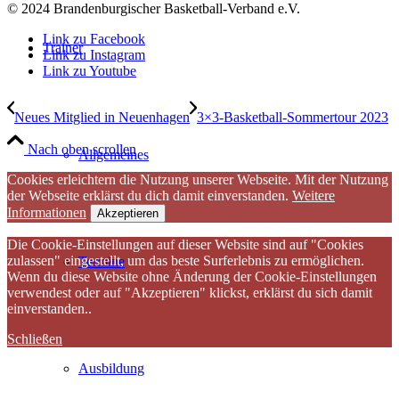
© 2024 Brandenburgischer Basketball-Verband e.V.
Link zu Facebook
Trainer
Link zu Instagram
Link zu Youtube
Neues Mitglied in Neuenhagen
3×3-Basketball-Sommertour 2023
Nach oben scrollen
Allgemeines
Cookies erleichtern die Nutzung unserer Webseite. Mit der Nutzung
der Webseite erklärst du dich damit einverstanden.
Weitere
Informationen
Akzeptieren
Die Cookie-Einstellungen auf dieser Website sind auf "Cookies
zulassen" eingestellt, um das beste Surferlebnis zu ermöglichen.
Termine
Wenn du diese Website ohne Änderung der Cookie-Einstellungen
verwendest oder auf "Akzeptieren" klickst, erklärst du sich damit
einverstanden..
Schließen
Ausbildung