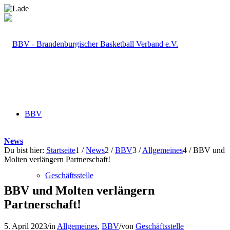
BBV
News
Du bist hier:
Startseite
1
/
News
2
/
BBV
3
/
Allgemeines
4
/
BBV und
Molten verlängern Partnerschaft!
Geschäftsstelle
BBV und Molten verlängern
Partnerschaft!
5. April 2023
/
in
Allgemeines
,
BBV
/
von
Geschäftsstelle