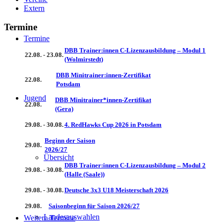
Extern
Termine
Termine
DBB Trainer:innen C-Lizenzausbildung – Modul 1
22.08. - 23.08.
(Wolmirstedt)
DBB Minitrainer:innen-Zertifikat
22.08.
Potsdam
Jugend
DBB Minitrainer*innen-Zertifikat
22.08.
(Gera)
29.08. - 30.08.
4. RedHawks Cup 2026 in Potsdam
Beginn der Saison
29.08.
2026/27
Übersicht
DBB Trainer:innen C-Lizenzausbildung – Modul 2
29.08. - 30.08.
(Halle (Saale))
29.08. - 30.08.
Deutsche 3x3 U18 Meisterschaft 2026
29.08.
Saisonbeginn für Saison 2026/27
Landesauswahlen
Weitere Termine