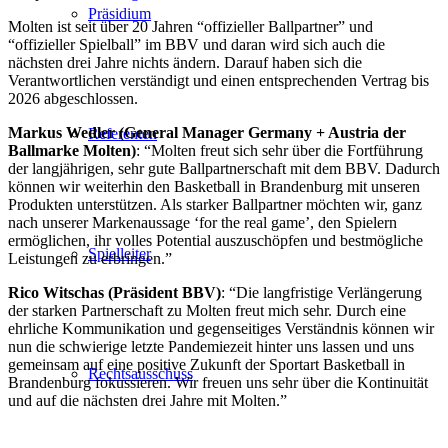
Präsidium
Molten ist seit über 20 Jahren “offizieller Ballpartner” und
“offizieller Spielball” im BBV und daran wird sich auch die
nächsten drei Jahre nichts ändern. Darauf haben sich die
Verantwortlichen verständigt und einen entsprechenden Vertrag bis
2026 abgeschlossen.
Markus Wedler (General Manager Germany + Austria der
Referenten
Ballmarke Molten)
: “Molten freut sich sehr über die Fortführung
der langjährigen, sehr gute Ballpartnerschaft mit dem BBV. Dadurch
können wir weiterhin den Basketball in Brandenburg mit unseren
Produkten unterstützen. Als starker Ballpartner möchten wir, ganz
nach unserer Markenaussage ‘for the real game’, den Spielern
ermöglichen, ihr volles Potential auszuschöpfen und bestmögliche
Spielleiter
Leistungen zu erbringen.”
Rico Witschas (Präsident BBV)
: “Die langfristige Verlängerung
der starken Partnerschaft zu Molten freut mich sehr. Durch eine
ehrliche Kommunikation und gegenseitiges Verständnis können wir
nun die schwierige letzte Pandemiezeit hinter uns lassen und uns
gemeinsam auf eine positive Zukunft der Sportart Basketball in
Rechtsausschuss
Brandenburg fokussieren. Wir freuen uns sehr über die Kontinuität
und auf die nächsten drei Jahre mit Molten.”