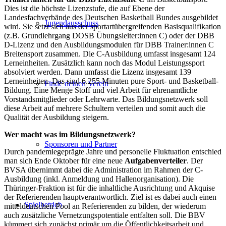
Dies ist die höchste Lizenzstufe, die auf Ebene der
Landesfachverbände des Deutschen Basketball Bundes ausgebildet
Jugendausschuss
wird. Sie setzt sich aus der sportartübergreifenden Basisqualifikation
(z.B. Grundlehrgang DOSB Übungsleiter:innen C) oder der DBB
D-Lizenz und den Ausbildungsmodulen für DBB Trainer:innen C
Breitensport zusammen. Die C-Ausbildung umfasst insgesamt 124
Lerneinheiten. Zusätzlich kann noch das Modul Leistungssport
absolviert werden. Dann umfasst die Lizenz insgesamt 139
Lerneinheiten. Das sind 6.255 Minuten pure Sport- und Basketball-
Finde deinen Verein
Bildung. Eine Menge Stoff und viel Arbeit für ehrenamtliche
Vorstandsmitglieder oder Lehrwarte. Das Bildungsnetzwerk soll
diese Arbeit auf mehrere Schultern verteilen und somit auch die
Qualität der Ausbildung steigern.
Wer macht was im Bildungsnetzwerk?
Sponsoren und Partner
Durch pandemiegeprägte Jahre und personelle Fluktuation entschied
man sich Ende Oktober für eine neue
Aufgabenverteiler
. Der
BVSA übernimmt dabei die Administration im Rahmen der C-
Ausbildung (inkl. Anmeldung und Hallenorganisation). Die
Thüringer-Fraktion ist für die inhaltliche Ausrichtung und Akquise
der Referierenden hauptverantwortlich. Ziel ist es dabei auch einen
Spielbetrieb
mitteldeutschen Pool an Referierenden zu bilden, der wiederum
auch zusätzliche Vernetzungspotentiale entfalten soll. Die BBV
kümmert sich zunächst primär um die Öffentlichkeitsarbeit und