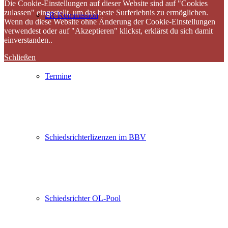
Die Cookie-Einstellungen auf dieser Website sind auf "Cookies
zulassen" eingestellt, um das beste Surferlebnis zu ermöglichen.
SR-Kommission
Wenn du diese Website ohne Änderung der Cookie-Einstellungen
verwendest oder auf "Akzeptieren" klickst, erklärst du sich damit
einverstanden..
Schließen
Termine
Schiedsrichterlizenzen im BBV
Schiedsrichter OL-Pool