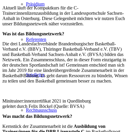
Präsidium
Aktuell läuft der Kompaktkurs für die C-
Trainer:innenlizenzausbildung in der Landessportschule Sachsen-
Anhalt in Osterburg. Diese Gelegenheit möchten wir nutzen Euch
unser Bildungsnetzwerk näher vorzustellen.
Was ist das Bildungsnetzwerk?
Referenten
Die drei Landesfachverbände Brandenburgischer Basketball-
Verband e.V. (BBV), Thüringer Basketball-Verband e.V. (TBV)
und Basketball-Verband Sachsen-Anhalt e.V. (BVSA) bilden das
Netzwerk. Ein Zusammenschluss, der in dieser Form einzigartig in
der deutschen Sportlandschaft ist! Gemeinsam entschied man sich
im Jahr 2019 für eine länderübergreifende Zusammenarbeit in der
Spielleiter
Basketball-Bildung. Es geht darum Ressourcen zu bündeln, Wissen
zu teilen und den Basketball gemeinsam besser zu machen.
Minitrainer:innenzertifikat 2021 in Quedlinburg
geleitet durch Felix Böckel (Quelle: BVSA)
Rechtsausschuss
Was macht das Bildungsnetzwerk?
Kernstück der Zusammenarbeit ist die
Ausbildung von
Trainer:innen für die DBB Lizenzstufe C
im Basketballsport.