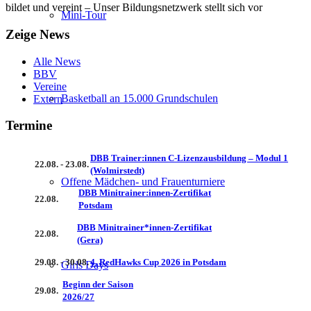
bildet und vereint – Unser Bildungsnetzwerk stellt sich vor
Mini-Tour
Zeige News
Alle News
BBV
Vereine
Basketball an 15.000 Grundschulen
Extern
Termine
DBB Trainer:innen C-Lizenzausbildung – Modul 1
22.08. - 23.08.
(Wolmirstedt)
Offene Mädchen- und Frauenturniere
DBB Minitrainer:innen-Zertifikat
22.08.
Potsdam
DBB Minitrainer*innen-Zertifikat
22.08.
(Gera)
29.08. - 30.08.
4. RedHawks Cup 2026 in Potsdam
Girls Days
Beginn der Saison
29.08.
2026/27