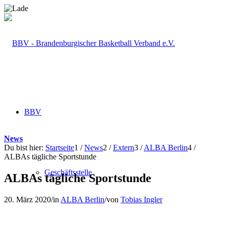
BBV
News
Du bist hier:
Startseite
1
/
News
2
/
Extern
3
/
ALBA Berlin
4
/
ALBAs tägliche Sportstunde
Geschäftsstelle
ALBAs tägliche Sportstunde
20. März 2020
/
in
ALBA Berlin
/
von
Tobias Ingler