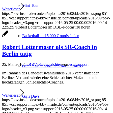
Mini-Tour
Weiterlesen
https://bbv-inside.de/content/uploads/2016/08/bbv2016_sr.png
851
851
vcat.support
https://bbv-inside.de/content/uploads/2016/09/bbv-
logo-header_v3.png
vcat.support
2016-05-25 00:00:00
2016-09-14
22:52:57
Robert Lottermoser im DBB-Podcast zu hören
Basketball an 15.000 Grundschulen
Robert Lottermoser als SR-Coach in
Berlin tätig
25. Mai 2016
/
in
BBV
,
Schiedsrichter
/
von
vcat.support
Offene Mädchen- und Frauenturniere
Im Rahmen des Landesauswahlturniers 2016 veranstaltet der
Berliner Verband wieder eine Schiedsrichter-Maßnahme mit
hochkarätigen Schiedsrichter-Coaches.
Weiterlesen
Girls Days
https://bbv-inside.de/content/uploads/2016/08/bbv2016_sr.png
851
851
vcat.support
https://bbv-inside.de/content/uploads/2016/09/bbv-
logo-header_v3.png
vcat.support
2016-05-25 00:00:00
2016-09-14