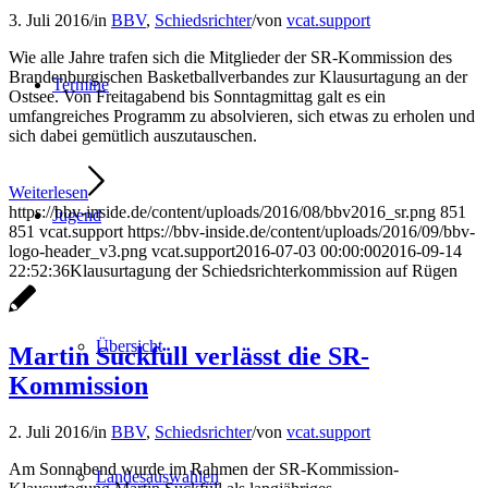
3. Juli 2016
/
in
BBV
,
Schiedsrichter
/
von
vcat.support
Wie alle Jahre trafen sich die Mitglieder der SR-Kommission des
Brandenburgischen Basketballverbandes zur Klausurtagung an der
Termine
Ostsee. Von Freitagabend bis Sonntagmittag galt es ein
umfangreiches Programm zu absolvieren, sich etwas zu erholen und
sich dabei gemütlich auszutauschen.
Weiterlesen
https://bbv-inside.de/content/uploads/2016/08/bbv2016_sr.png
851
Jugend
851
vcat.support
https://bbv-inside.de/content/uploads/2016/09/bbv-
logo-header_v3.png
vcat.support
2016-07-03 00:00:00
2016-09-14
22:52:36
Klausurtagung der Schiedsrichterkommission auf Rügen
Übersicht
Martin Suckfüll verlässt die SR-
Kommission
2. Juli 2016
/
in
BBV
,
Schiedsrichter
/
von
vcat.support
Am Sonnabend wurde im Rahmen der SR-Kommission-
Landesauswahlen