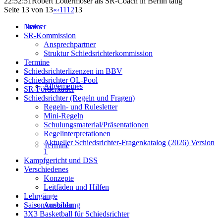
22:52:51
Robert Lottermoser als SR-Coach in Berlin tätig
Seite 13 von 13
«
‹
11
12
13
Trainer
News
SR-Kommission
Ansprechpartner
Struktur Schiedsrichterkommission
Termine
Schiedsrichterlizenzen im BBV
Schiedsrichter OL-Pool
Allgemeines
SR-Förderkader
Schiedsrichter (Regeln und Fragen)
Regeln- und Rulesletter
Mini-Regeln
Schulungsmaterial/Präsentationen
Regelinterpretationen
Aktueller Schiedsrichter-Fragenkatalog (2026) Version
Termine
1
Kampfgericht und DSS
Verschiedenes
Konzepte
Leitfäden und Hilfen
Lehrgänge
Ausbildung
Saisonvorgaben
3X3 Basketball für Schiedsrichter