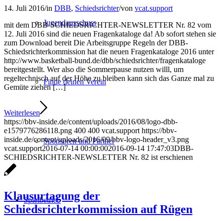
14. Juli 2016
/
in
DBB
,
Schiedsrichter
/
von
vcat.support
Jugendausschuss
mit dem DBB-SCHIEDSRICHTER-NEWSLETTER Nr. 82 vom
12. Juli 2016 sind die neuen Fragenkataloge da! Ab sofort stehen sie
zum Download bereit Die Arbeitsgruppe Regeln der DBB-
Schiedsrichterkommission hat die neuen Fragenkataloge 2016 unter
http://www.basketball-bund.de/dbb/schiedsrichter/fragenkataloge
bereitgestellt. Wer also die Sommerpause nutzen willl, um
regeltechnisch auf der Höhe zu bleiben kann sich das Ganze mal zu
Finde deinen Verein
Gemüte ziehen […]
Weiterlesen
https://bbv-inside.de/content/uploads/2016/08/logo-dbb-
e1579776286118.png
400
400
vcat.support
https://bbv-
inside.de/content/uploads/2016/09/bbv-logo-header_v3.png
Sponsoren und Partner
vcat.support
2016-07-14 00:00:00
2016-09-14 17:47:03
DBB-
SCHIEDSRICHTER-NEWSLETTER Nr. 82 ist erschienen
Klausurtagung der
Spielbetrieb
Schiedsrichterkommission auf Rügen