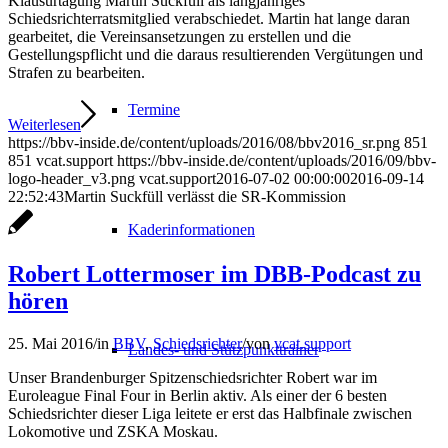
Klausurtagung Martin Suckfüll als langjähriges
Schiedsrichterratsmitglied verabschiedet. Martin hat lange daran
gearbeitet, die Vereinsansetzungen zu erstellen und die
Gestellungspflicht und die daraus resultierenden Vergütungen und
Strafen zu bearbeiten.
Termine
Weiterlesen
https://bbv-inside.de/content/uploads/2016/08/bbv2016_sr.png
851
851
vcat.support
https://bbv-inside.de/content/uploads/2016/09/bbv-
logo-header_v3.png
vcat.support
2016-07-02 00:00:00
2016-09-14
22:52:43
Martin Suckfüll verlässt die SR-Kommission
Kaderinformationen
Robert Lottermoser im DBB-Podcast zu
hören
25. Mai 2016
/
in
BBV
,
Schiedsrichter
/
von
vcat.support
Landes- und Stützpunkttrainer
Unser Brandenburger Spitzenschiedsrichter Robert war im
Euroleague Final Four in Berlin aktiv. Als einer der 6 besten
Schiedsrichter dieser Liga leitete er erst das Halbfinale zwischen
Lokomotive und ZSKA Moskau.