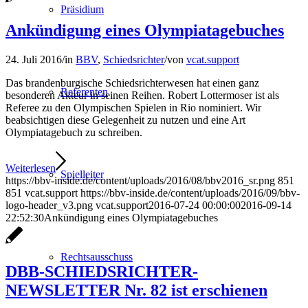
Präsidium
Ankündigung eines Olympiatagebuches
24. Juli 2016
/
in
BBV
,
Schiedsrichter
/
von
vcat.support
Das brandenburgische Schiedsrichterwesen hat einen ganz
Referenten
besonderen Akteur in seinen Reihen. Robert Lottermoser ist als
Referee zu den Olympischen Spielen in Rio nominiert. Wir
beabsichtigen diese Gelegenheit zu nutzen und eine Art
Olympiatagebuch zu schreiben.
Weiterlesen
Spielleiter
https://bbv-inside.de/content/uploads/2016/08/bbv2016_sr.png
851
851
vcat.support
https://bbv-inside.de/content/uploads/2016/09/bbv-
logo-header_v3.png
vcat.support
2016-07-24 00:00:00
2016-09-14
22:52:30
Ankündigung eines Olympiatagebuches
Rechtsausschuss
DBB-SCHIEDSRICHTER-
NEWSLETTER Nr. 82 ist erschienen